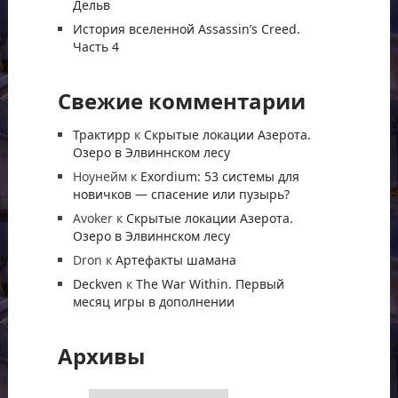
Дельв
История вселенной Assassin’s Creed.
Часть 4
Свежие комментарии
Трактирр
к
Скрытые локации Азерота.
Озеро в Элвиннском лесу
Ноунейм
к
Exordium: 53 системы для
новичков — спасение или пузырь?
Avoker
к
Скрытые локации Азерота.
Озеро в Элвиннском лесу
Dron
к
Артефакты шамана
Deckven
к
The War Within. Первый
месяц игры в дополнении
Архивы
Архивы