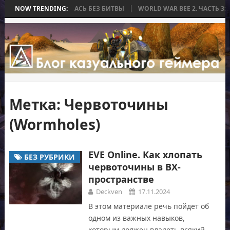
А, КОТОРАЯ ЗАКОНЧИЛАСЬ БЕЗ БИТВЫ
NOW TRENDING:
WORLD WAR BEE 2. ЧАСТЬ 3:
Метка:
Червоточины
(Wormholes)
EVE Online. Как хлопать
БЕЗ РУБРИКИ
червоточины в ВХ-
пространстве
Deckven
17.11.2024
В этом материале речь пойдет об
одном из важных навыков,
которым должен владеть всякий,