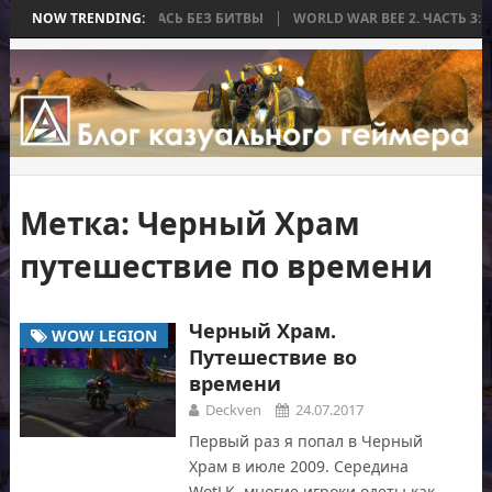
А, КОТОРАЯ ЗАКОНЧИЛАСЬ БЕЗ БИТВЫ
NOW TRENDING:
WORLD WAR BEE 2. ЧАСТЬ 3:
Метка:
Черный Храм
путешествие по времени
Черный Храм.
WOW LEGION
Путешествие во
времени
Deckven
24.07.2017
Первый раз я попал в Черный
Храм в июле 2009. Середина
WotLK, многие игроки одеты как