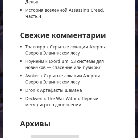
Дельв
История вселенной Assassin’s Creed.
Часть 4
Свежие комментарии
Трактирр
к
Скрытые локации Азерота.
Озеро в Элвиннском лесу
Ноунейм
к
Exordium: 53 системы для
новичков — спасение или пузырь?
Avoker
к
Скрытые локации Азерота.
Озеро в Элвиннском лесу
Dron
к
Артефакты шамана
Deckven
к
The War Within. Первый
месяц игры в дополнении
Архивы
Архивы