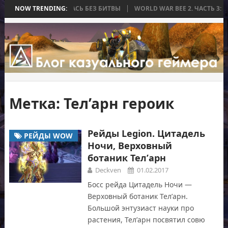
, КОТОРАЯ ЗАКОНЧИЛАСЬ БЕЗ БИТВЫ
NOW TRENDING:
WORLD WAR BEE 2. ЧАСТЬ 3: 
Метка:
Тел’арн героик
Рейды Legion. Цитадель
РЕЙДЫ WOW
Ночи, Верховный
ботаник Тел’арн
Deckven
01.02.2017
Босс рейда Цитадель Ночи —
Верховный ботаник Тел’арн.
Большой энтузиаст науки про
растения, Тел’арн посвятил совю