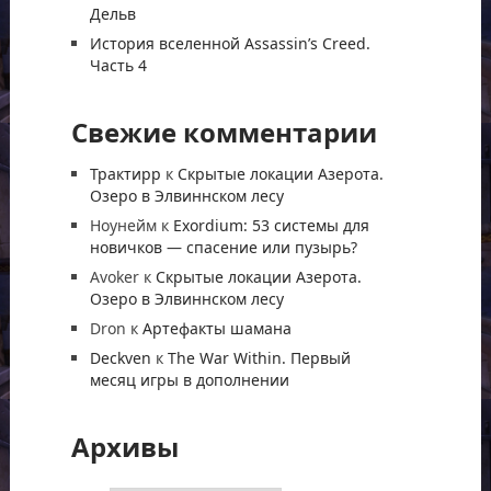
Дельв
История вселенной Assassin’s Creed.
Часть 4
Свежие комментарии
Трактирр
к
Скрытые локации Азерота.
Озеро в Элвиннском лесу
Ноунейм
к
Exordium: 53 системы для
новичков — спасение или пузырь?
Avoker
к
Скрытые локации Азерота.
Озеро в Элвиннском лесу
Dron
к
Артефакты шамана
Deckven
к
The War Within. Первый
месяц игры в дополнении
Архивы