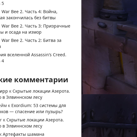
 5
 War Bee 2. Часть 4: Война,
ая закончилась без битвы
 War Bee 2. Часть 3: Призрачные
ы и осада на измор
 War Bee 2. Часть 2: Битва за
в
ия вселенной Assassin’s Creed.
 4
жие комментарии
тирр
к
Скрытые локации Азерота.
 в Элвиннском лесу
ейм
к
Exordium: 53 системы для
чков — спасение или пузырь?
r
к
Скрытые локации Азерота.
 в Элвиннском лесу
к
Артефакты шамана