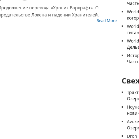
Часть
Продолжение перевода «Хроник Варкрафт». О
World
предательстве Локена и падении Хранителей.
котор
Read More
World
титан
World
Дель
Истор
Часть
Све
Трак
Озеро
Ноун
нови
Avoke
Озеро
Dron