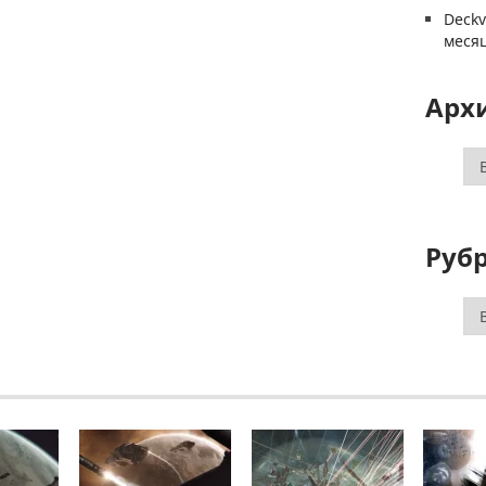
Deck
меся
Арх
Ар
Руб
Ру