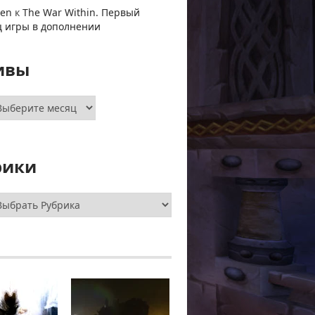
ven
к
The War Within. Первый
ц игры в дополнении
ивы
хивы
рики
брики