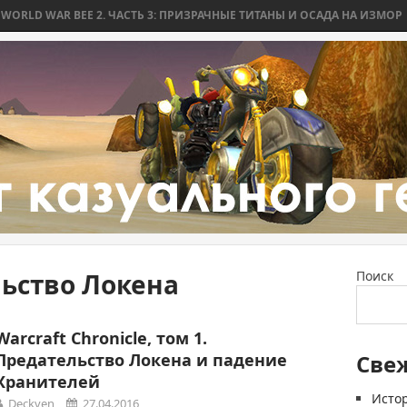
D WAR BEE 2. ЧАСТЬ 3: ПРИЗРАЧНЫЕ ТИТАНЫ И ОСАДА НА ИЗМОР
W
ьство Локена
Поиск
Warcraft Chronicle, том 1.
Предательство Локена и падение
Све
Хранителей
Истор
Deckven
27.04.2016