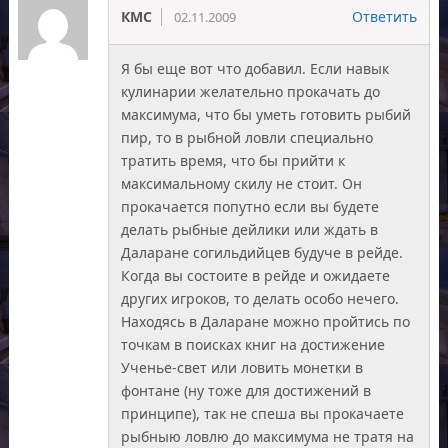
КМС
Ответить
02.11.2009
Я бы еще вот что добавил. Если навык
кулинарии желательно прокачать до
максимума, что бы уметь готовить рыбий
пир, то в рыбной ловли специально
тратить время, что бы прийти к
максимальному скилу не стоит. Он
прокачается попутно если вы будете
делать рыбные дейлики или ждать в
Даларане согильдийцев будуче в рейде.
Когда вы состоите в рейде и ожидаете
других игроков, то делать особо нечего.
Находясь в Даларане можно пройтись по
точкам в поисках книг на достижение
Ученье-свет или ловить монетки в
фонтане (ну тоже для достижений в
принципе), так не спеша вы прокачаете
рыбныю ловлю до максимума не тратя на