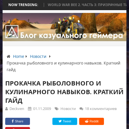
Ь БЕЗ БИТВЫ
NOW TRENDING:
WORLD WAR BEE 2. ЧАСТЬ 3: ПРИЗРАЧНЫЕ ТИТАНЫ И 
Home
Новости
Прокачка рыболовного и кулинарного навыков. Краткий
гайд
ПРОКАЧКА РЫБОЛОВНОГО И
КУЛИНАРНОГО НАВЫКОВ. КРАТКИЙ
ГАЙД
Deckven
01.11.2009
Новости
18 комментариев
Share
Tweet
Reddit