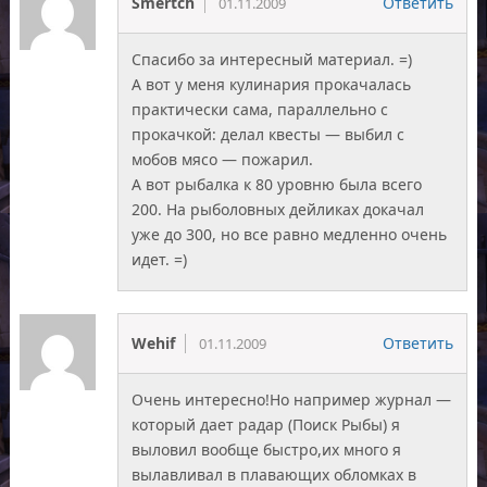
Smertch
Ответить
01.11.2009
Спасибо за интересный материал. =)
А вот у меня кулинария прокачалась
практически сама, параллельно с
прокачкой: делал квесты — выбил с
мобов мясо — пожарил.
А вот рыбалка к 80 уровню была всего
200. На рыболовных дейликах докачал
уже до 300, но все равно медленно очень
идет. =)
Wehif
Ответить
01.11.2009
Очень интересно!Но например журнал —
который дает радар (Поиск Рыбы) я
выловил вообще быстро,их много я
вылавливал в плавающих обломках в