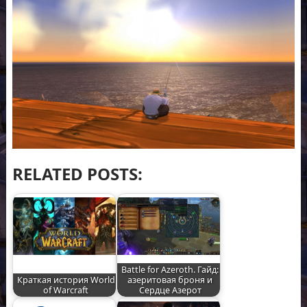
RELATED POSTS:
Battle for Azeroth. Гайд:
Краткая история World
азеритовая броня и
of Warcraft
Сердце Азерот