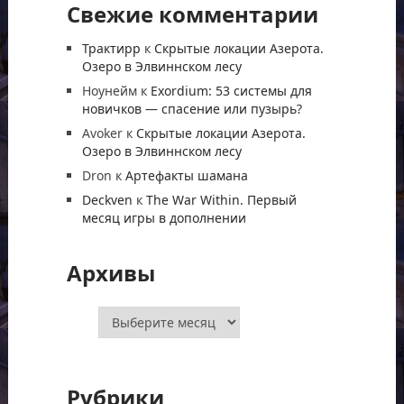
Свежие комментарии
Трактирр
к
Скрытые локации Азерота.
Озеро в Элвиннском лесу
Ноунейм
к
Exordium: 53 системы для
новичков — спасение или пузырь?
Avoker
к
Скрытые локации Азерота.
Озеро в Элвиннском лесу
Dron
к
Артефакты шамана
Deckven
к
The War Within. Первый
месяц игры в дополнении
Архивы
Архивы
Рубрики