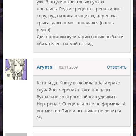
уже 3 штуки в квестовых сумках
попались. Редкие рецепты, репа кирин-
тору, руда и кожа в ящиках, черепаха,
крыса, даже шмот попадался (очень
редко)
Для прокачки кулинарии навык рыбалки
обязателен, на мой взгляд.
Aryata
Ответить
02.11.2009
Кстати да. Книгу выловила в Альтераке
случайно, черепаха тоже попалась
буквально со втрого заброса удочки в
Нортренде. Специально её не фармила. А
вот мистер Пинчи всё никак не ловится
%)