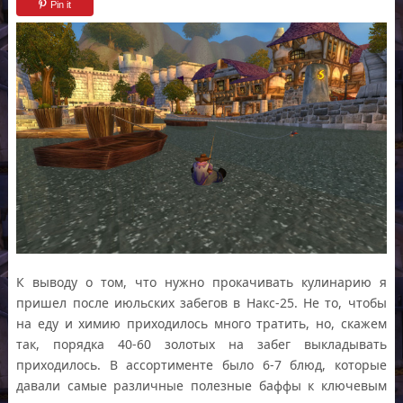
Pin it
К выводу о том, что нужно прокачивать кулинарию я
пришел после июльских забегов в Накс-25. Не то, чтобы
на еду и химию приходилось много тратить, но, скажем
так, порядка 40-60 золотых на забег выкладывать
приходилось. В ассортименте было 6-7 блюд, которые
давали самые различные полезные баффы к ключевым