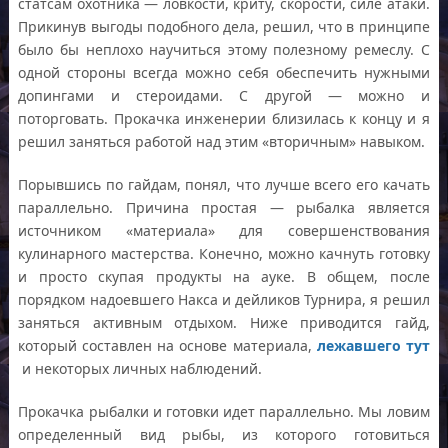
статсам охотника — ловкости, криту, скорости, силе атаки.
Прикинув выгоды подобного дела, решил, что в принципе
было бы неплохо научиться этому полезному ремеслу. С
одной стороны всегда можно себя обеспечить нужными
допингами и стероидами. С другой — можно и
поторговать. Прокачка инженерии близилась к концу и я
решил заняться работой над этим «вторичным» навыком.
Порывшись по гайдам, понял, что лучше всего его качать
параллельно. Причина простая — рыбалка является
источником «материала» для совершенствования
кулинарного мастерства. Конечно, можно качнуть готовку
и просто скупая продукты на ауке. В общем, после
порядком надоевшего Накса и дейликов Турнира, я решил
заняться активным отдыхом. Ниже приводится гайд,
который составлен на основе материала,
лежавшего тут
и некоторых личных наблюдений.
Прокачка рыбалки и готовки идет параллельно. Мы ловим
определенный вид рыбы, из которого готовиться