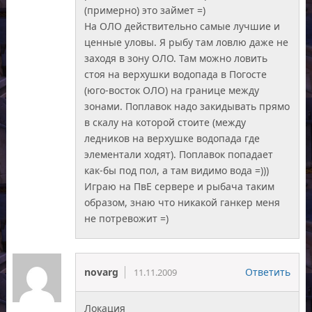
(примерно) это займет =)
На ОЛО действительно самые лучшие и
ценные уловы. Я рыбу там ловлю даже не
заходя в зону ОЛО. Там можно ловить
стоя на верхушки водопада в Погосте
(юго-восток ОЛО) на границе между
зонами. Поплавок надо закидывать прямо
в скалу на которой стоите (между
ледников на верхушке водопада где
элементали ходят). Поплавок попадает
как-бы под пол, а там видимо вода =)))
Играю на ПвЕ сервере и рыбача таким
образом, знаю что никакой ганкер меня
не потревожит =)
novarg
Ответить
11.11.2009
Локация