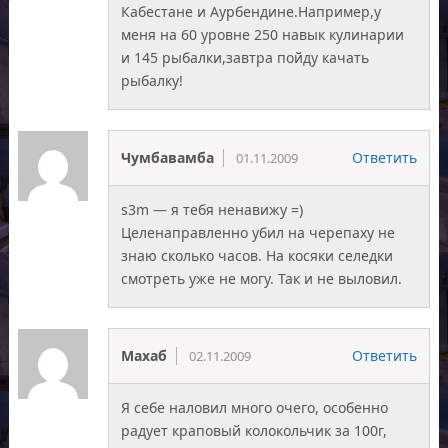
Кабестане и Аурбендине.Например,у
меня на 60 уровне 250 навык кулинарии
и 145 рыбалки,завтра пойду качать
рыбалку!
Чумбавамба
Ответить
01.11.2009
s3m — я тебя ненавижу =)
Целенаправленно убил на черепаху не
знаю сколько часов. На косяки селедки
смотреть уже не могу. Так и не выловил.
Махаб
Ответить
02.11.2009
Я себе наловил много очего, особенно
радует краповый колокольчик за 100г,