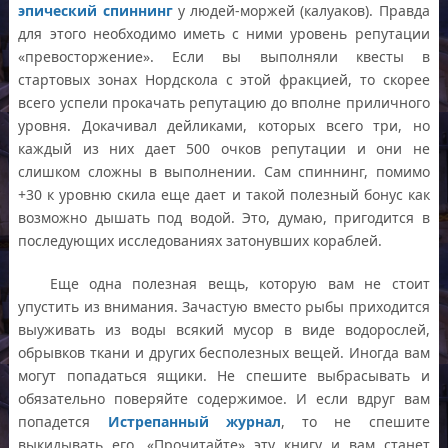
эпический спиннинг
у людей-моржей (калуаков). Правда
для этого необходимо иметь с ними уровень репутации
«превосторжение». Если вы выполняли квесты в
стартовых зонах Нордскола с этой фракцией, то скорее
всего успели прокачать репутацию до вполне приличного
уровня. Докачивал дейликами, которых всего три, но
каждый из них дает 500 очков репутации и они не
слишком сложны в выполнении. Сам спиннинг, помимо
+30 к уровню скила еще дает и такой полезный бонус как
возможно дышать под водой. Это, думаю, пригодится в
последующих исследованиях затонувших кораблей.
Еще одна полезная вещь, которую вам не стоит
упустить из внимания. Зачастую вместо рыбы приходится
выуживать из воды всякий мусор в виде водорослей,
обрывков ткани и других бесполезных вещей. Иногда вам
могут попадаться ящики. Не спешите выбрасывать и
обязательно поверяйте содержимое. И если вдруг вам
попадется
Истрепанный журнал
, то не спешите
выкидывать его. «Прочитайте» эту книгу и вам станет