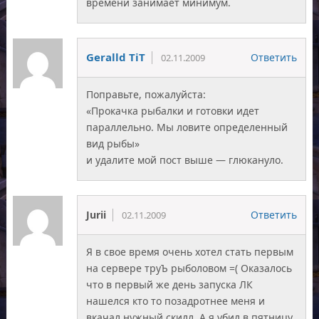
времени занимает минимум.
Geralld TiT
Ответить
02.11.2009
Поправьте, пожалуйста:
«Прокачка рыбалки и готовки идет
параллельно. Мы ловите определенный
вид рыбы»
и удалите мой пост выше — глюкануло.
Jurii
Ответить
02.11.2009
Я в свое время очень хотел стать первым
на сервере труЪ рыболовом =( Оказалось
что в первый же день запуска ЛК
нашелся кто то позадротнее меня и
вкачал нужный скилл. А я убил в пятницу