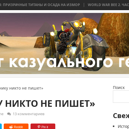
НЫЕ ТИТАНЫ И ОСАДА НА ИЗМОР
WORLD WAR BEE 2. ЧАСТЬ 2: БИТВА 
Поиск
нику никто не пишет»
 НИКТО НЕ ПИШЕТ»
Све
ne
13 комментариев
Истор
Reddit
Pin it