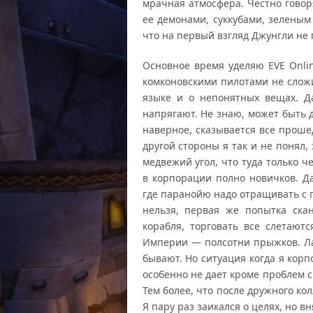
мрачная атмосфера. Честно говор
ее демонами, суккубами, зеленым
что на первый взгляд Джунгли не
Основное время уделяю EVE Onlin
комконовскими пилотами не сложи
языке и о непонятных вещах. Д
напрягают. Не знаю, может быть 
наверное, сказывается все проше
другой стороны я так и не понял,
медвежий угол, что туда только ч
в корпорации полно новичков. Да
где паранойю надо отращивать с п
нельзя, первая же попытка ска
корабля, торговать все слетают
Империи — полсотни прыжков. Ла
бывают. Но ситуация когда я кор
особенно не дает кроме проблем с
Тем более, что после дружного к
Я пару раз заикался о целях, но в