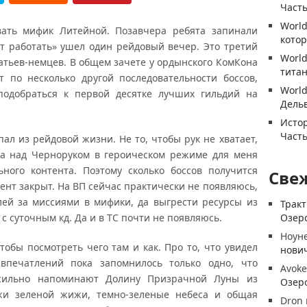
Часть
World
вать мифик Литейной. Позавчера ребята запинали
котор
ют работать» ушел один рейдовый вечер. Это третий
World
ратьев-немцев. В общем зачете у ордынского КомКона
титан
т по несколько другой последовательности боссов,
World
подобраться к первой десятке лучших гильдий на
Дель
Истор
Часть
пал из рейдовой жизни. Не то, чтобы рук не хватает,
еда над Черноруком в героическом режиме для меня
ного контента. Поэтому сколько боссов получится
Све
нент закрыт. На ВП сейчас практически не появляюсь,
лей за миссиями в мифики, да выгрести ресурсы из
Трак
с суточным кд. Да и в ТС почти не появляюсь.
Озеро
Ноун
чтобы посмотреть чего там и как. Про то, что увидел
нови
впечатлений пока запомнилось только одно, что
Avoke
 сильно напоминают Долину Призрачной Луны из
Озеро
жи зеленой жижи, темно-зеленые небеса и общая
Dron