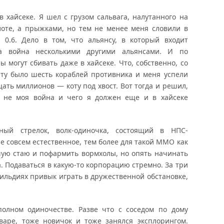
в хайсеке. Я шел с грузом сальвага, налутанного на
лоте, а прыжками, но тем не менее меня словили в
 0.6. Дело в том, что альянсу, в который входит
на война несколькими другими альянсами. И по
 могут сбивать даже в хайсеке. Что, собственно, со
йту было шесть кораблей противника и меня успели
цать миллионов — коту под хвост. Вот тогда и решил,
е не моя война и чего я должен еще и в хайсеке
ный стрелок, волк-одиночка, состоящий в НПС-
е совсем естественное, тем более для такой ММО как
шую стаю и пофармить вормхолы, но опять начинать
а. Подаваться в какую-то корпорацию стремно. За три
гильдиях привык играть в дружественной обстановке,
полном одиночестве. Разве что с соседом по дому
варе, тоже новичок и тоже занялся эксплорингом.