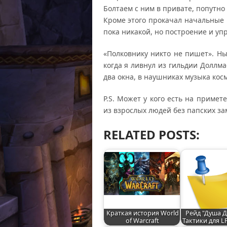
Болтаем с ним в привате, попутно
Кроме этого прокачал начальные 
пока никакой, но построение и уп
«Полковнику никто не пишет». Н
когда я ливнул из гильдии Доллма
два окна, в наушниках музыка косм
P.S. Может у кого есть на приме
из взрослых людей без папских з
RELATED POSTS:
Краткая история World
Рейд "Душа Д
of Warcraft
Тактики для L