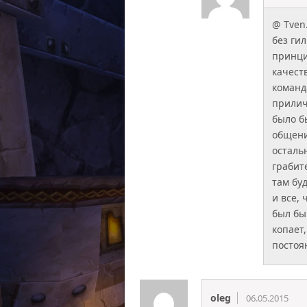
@ Tven
без гил
принци
качест
команд
прилич
было б
общени
осталь
грабит
там бу
и все,
был бы
копает
постоя
oleg
06.05.2015