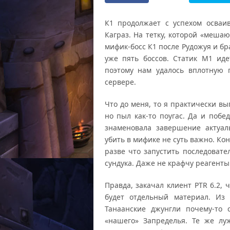
К1 продолжает с успехом осваи
Каграз. На тетку, которой «меша
мифик-босс К1 после Рудожуя и б
уже пять боссов. Статик М1 иде
поэтому нам удалось вплотную 
сервере.
Что до меня, то я практически вы
но пыл как-то поугас. Да и поб
знаменовала завершение актуаль
убить в мифике не суть важно. Ко
разве что запустить последовате
сундука. Даже не крафчу реагенты 
Правда, закачал клиент PTR 6.2, 
будет отдельный материал. Из 
Танаанские джунгли почему-то
«нашего» Запределья. Те же лу