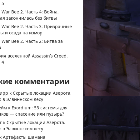
 5
 War Bee 2. Часть 4: Война,
ая закончилась без битвы
 War Bee 2. Часть 3: Призрачные
ы и осада на измор
 War Bee 2. Часть 2: Битва за
в
ия вселенной Assassin’s Creed.
 4
жие комментарии
тирр
к
Скрытые локации Азерота.
 в Элвиннском лесу
ейм
к
Exordium: 53 системы для
чков — спасение или пузырь?
r
к
Скрытые локации Азерота.
 в Элвиннском лесу
к
Артефакты шамана