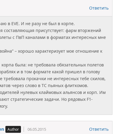
Ответить
аю в EVE. И не разу не был в корпе.
я составляющая присутствует: фарм вторжений
полеты с ПвП каналами в форматах интересных мне
 война” – хорошо характеризует мое отношение к
 корпа была: не требовала обязательных полетов
ораблях и в том формате какой пришел в голову
не требовала прокачки не интересных тебе скилов,
матов через слово в ТС пьяных флиткомов.
водителей нулевых клаймовых альянсов и корп. Им
ают стратегические задачи. Но рядовых F1-
огу.
en
Ответить
06.05.2015