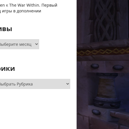
ven
к
The War Within. Первый
ц игры в дополнении
ивы
хивы
рики
брики