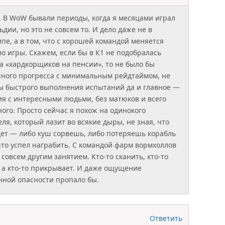
. В WoW бывали периоды, когда я месяцами играл
ьдии, но это не совсем то. И дело даже не в
пе, а в том, что с хорошей командой меняется
во игры. Скажем, если бы в К1 не подобралась
а «хардкорщиков на пенсии», то не было бы
ного прогресса с минимальным рейдтаймом, не
ы быстрого выполнения испытаний да и главное —
я с интересными людьми, без матюков и всего
ного. Просто сейчас я похож на одинокого
еля, который лазит во всякие дыры, не зная, что
дет — либо куш сорвешь, либо потеряешь корабль
 что успел награбить. С командой фарм вормхоллов
 совсем другим занятием. Кто-то сканить, кто-то
, а кто-то прикрывает. И даже ощущение
нной опасности пропало бы.
Ответить