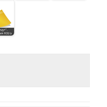
идут".
я R0b'a