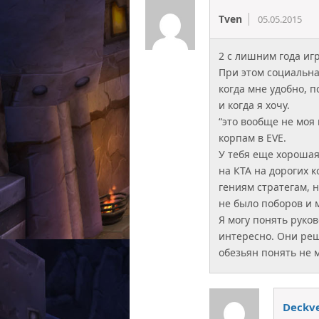
Tven
05.05.2015
2 с лишним года игр
При этом социальна
когда мне удобно, 
и когда я хочу.
“это вообще не моя
корпам в EVE.
У тебя еще хорошая
на КТА на дорогих к
гениям стратегам, 
не было поборов и 
Я могу понять руко
интересно. Они реш
обезьян понять не м
Deckv