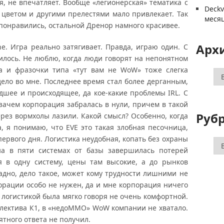
я, не впечатляет. Вообще «легионерская» тематика с
Deck
 цветом и другими прелестями мало привлекает. Так
меся
 понравились, остальной Дренор намного красивее.
Арх
e. Игра реально затягивает. Правда, играю один. С
лось. Не люблю, когда люди говорят на непонятном
а и фразочки типа «тут вам не WoW» тоже слегка
Ар
дело во мне. Последнее время стал более дерганным,
дшее и происходящее, да кое-какие проблемы IRL. С
 зачем корпорация забралась в нули, причем в такой
Руб
ерез вормхолы лазили. Какой смысл? Особенно, когда
, я понимаю, что EVE это такая злобная песочница,
ервого дня. Логистика неудобная, копать без охраны
Ру
на в пяти системах от базы завершилась потерей
ся в одну систему, цены там высокие, а до рынков
дно, дело такое, может кому трудности лишними не
порации особо не нужен, да и мне корпорация ничего
 логистикой была мягко говоря не очень комфортной.
оллектива К1, в «недоММО» WoW компании не хватало.
нятного ответа не получил.