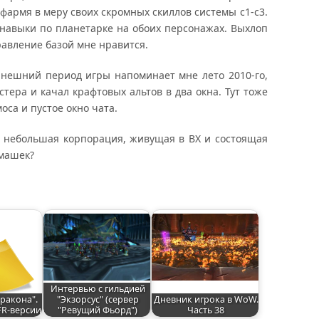
 фармя в меру своих скромных скиллов системы с1-с3.
навыки по планетарке на обоих персонажах. Выхлоп
равление базой мне нравится.
ынешний период игры напоминает мне лето 2010-го,
стера и качал крафтовых альтов в два окна. Тут тоже
оса и пустое окно чата.
те небольшая корпорация, живущая в ВХ и состоящая
амашек?
Интервью с гильдией
ракона".
"Экзорсус" (сервер
Дневник игрока в WoW.
FR-версии
"Ревущий Фьорд")
Часть 38