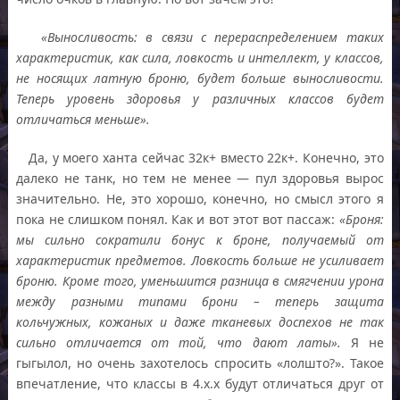
«Выносливость: в связи с перераспределением таких
характеристик, как сила, ловкость и интеллект, у классов,
не носящих латную броню, будет больше выносливости.
Теперь уровень здоровья у различных классов будет
отличаться меньше».
Да, у моего ханта сейчас 32к+ вместо 22к+. Конечно, это
далеко не танк, но тем не менее — пул здоровья вырос
значительно. Не, это хорошо, конечно, но смысл этого я
пока не слишком понял. Как и вот этот вот пассаж:
«Броня:
мы сильно сократили бонус к броне, получаемый от
характеристик предметов. Ловкость больше не усиливает
броню. Кроме того, уменьшится разница в смягчении урона
между разными типами брони – теперь защита
кольчужных, кожаных и даже тканевых доспехов не так
сильно отличается от той, что дают латы».
Я не
гыгылол, но очень захотелось спросить «лолшто?». Такое
впечатление, что классы в 4.х.х будут отличаться друг от