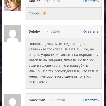
Glazier
Ответить
14.10.2010
Сорри…
Delphy
Ответить
14.10.2010
Говорите, думать не надо, агащаз.
Разложите холипала ПвП и ПвЕ… Не, не
спорю, упростили таланты на порядок и у
магов вены забрали, пичаль. Но все же,
если в голове кость, то и пала убить
можно… Из тех восьмидесятых, что есть у
меня, я не смог этого сделать только с
ретриком-)
maxximik
Ответить
14.10.2010