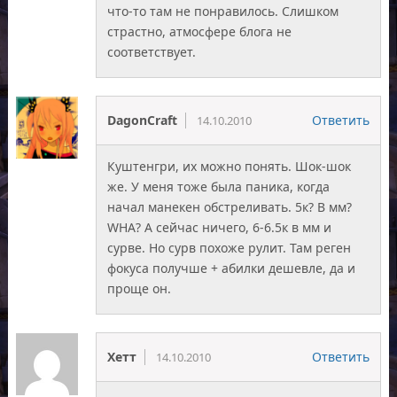
что-то там не понравилось. Слишком
страстно, атмосфере блога не
соответствует.
DagonCraft
Ответить
14.10.2010
Куштенгри, их можно понять. Шок-шок
же. У меня тоже была паника, когда
начал манекен обстреливать. 5к? В мм?
WHA? А сейчас ничего, 6-6.5к в мм и
сурве. Но сурв похоже рулит. Там реген
фокуса получше + абилки дешевле, да и
проще он.
Хетт
Ответить
14.10.2010