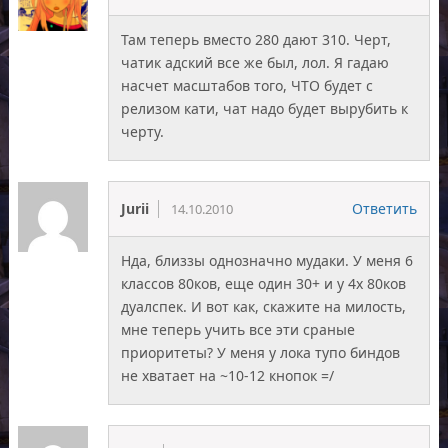
Там теперь вместо 280 дают 310. Черт,
чатик адский все же был, лол. Я гадаю
насчет масштабов того, ЧТО будет с
релизом кати, чат надо будет вырубить к
черту.
Jurii
Ответить
14.10.2010
Нда, близзы однозначно мудаки. У меня 6
классов 80ков, еще один 30+ и у 4х 80ков
дуалспек. И вот как, скажите на милость,
мне теперь учить все эти сраные
приоритеты? У меня у лока тупо биндов
не хватает на ~10-12 кнопок =/