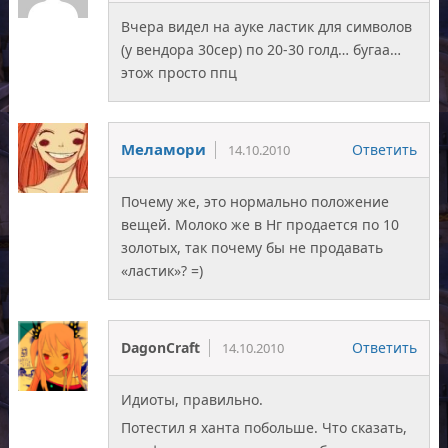
Вчера видел на ауке ластик для символов
(у вендора 30сер) по 20-30 голд… бугаа…
этож просто ппц
Меламори
Ответить
14.10.2010
Почему же, это нормально положение
вещей. Молоко же в Нг продается по 10
золотых, так почему бы не продавать
«ластик»? =)
DagonCraft
Ответить
14.10.2010
Идиоты, правильно.
Потестил я ханта побольше. Что сказать,