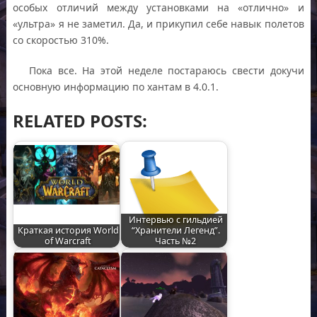
особых отличий между установками на «отлично» и
«ультра» я не заметил. Да, и прикупил себе навык полетов
со скоростью 310%.
Пока все. На этой неделе постараюсь свести докучи
основную информацию по хантам в 4.0.1.
RELATED POSTS:
Интервью с гильдией
Краткая история World
“Хранители Легенд”.
of Warcraft
Часть №2