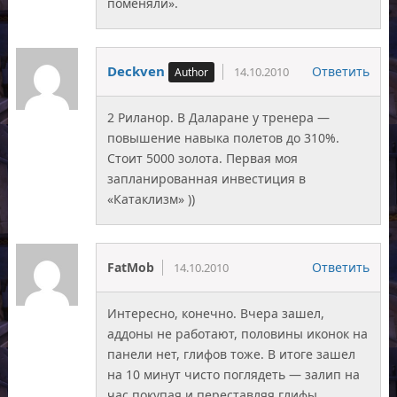
поменяли».
Deckven
Ответить
14.10.2010
2 Риланор. В Даларане у тренера —
повышение навыка полетов до 310%.
Стоит 5000 золота. Первая моя
запланированная инвестиция в
«Катаклизм» ))
FatMob
Ответить
14.10.2010
Интересно, конечно. Вчера зашел,
аддоны не работают, половины иконок на
панели нет, глифов тоже. В итоге зашел
на 10 минут чисто поглядеть — залип на
час покупая и переставляя глифы,