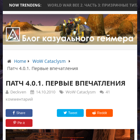
БЕЗ БИТВЫ
NOW TRENDING:
WORLD WAR BEE 2. ЧАСТЬ 3: ПРИЗРАЧНЫЕ ТИТАНЫ И ОСА
Home
WoW Cataclysm
Патч 4.0.1. Первые впечатления
ПАТЧ 4.0.1. ПЕРВЫЕ ВПЕЧАТЛЕНИЯ
Deckven
14.10.2010
WoW Cataclysm
41
комментарий
Share
Tweet
Reddit
Pin it