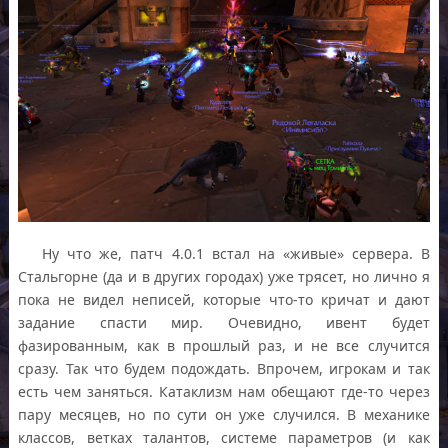
Ну что же, патч 4.0.1 встал на «живые» сервера. В
Стальгорне (да и в других городах) уже трясет, но лично я
пока не видел неписей, которые что-то кричат и дают
задание спасти мир. Очевидно, ивент будет
фазированным, как в прошлый раз, и не все случится
сразу. Так что будем подождать. Впрочем, игрокам и так
есть чем заняться. Катаклизм нам обещают где-то через
пару месяцев, но по сути он уже случился. В механике
классов, ветках талантов, системе параметров (и как