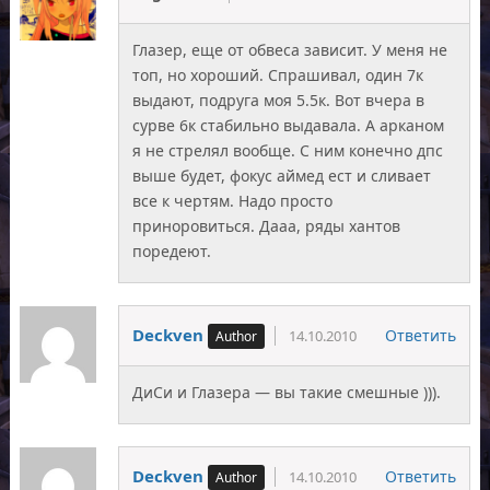
Глазер, еще от обвеса зависит. У меня не
топ, но хороший. Спрашивал, один 7к
выдают, подруга моя 5.5к. Вот вчера в
сурве 6к стабильно выдавала. А арканом
я не стрелял вообще. С ним конечно дпс
выше будет, фокус аймед ест и сливает
все к чертям. Надо просто
приноровиться. Дааа, ряды хантов
поредеют.
Deckven
Ответить
14.10.2010
ДиСи и Глазера — вы такие смешные ))).
Deckven
Ответить
14.10.2010