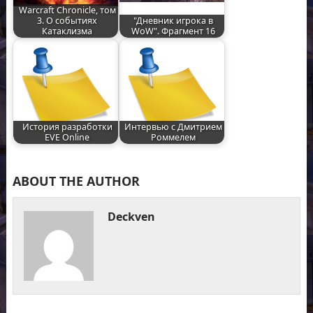
Warcraft Chronicle, том
3. О событиях
"Дневник игрока в
Катаклизма
WoW". Фрагмент 16
История разработки
Интервью с Дмитрием
EVE Online
Роммелем
ABOUT THE AUTHOR
Deckven