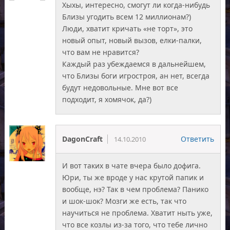
Хыхы, интересно, смогут ли когда-нибудь
Близы угодить всем 12 миллионам?)
Люди, хватит кричать «не торт», это
новый опыт, новый вызов, елки-палки,
что вам не нравится?
Каждый раз убеждаемся в дальнейшем,
что Близы боги игростроя, ан нет, всегда
будут недовольные. Мне вот все
подходит, я хомячок, да?)
DagonCraft
Ответить
14.10.2010
И вот таких в чате вчера было дофига.
Юри, ты же вроде у нас крутой папик и
вообще, нэ? Так в чем проблема? Панико
и шок-шок? Мозги же есть, так что
научиться не проблема. Хватит ныть уже,
что все козлы из-за того, что тебе лично