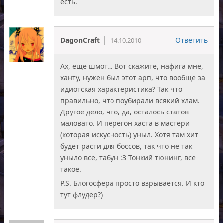
есть.
DagonCraft
Ответить
14.10.2010
Ах, еще шмот… Вот скажите, нафига мне,
ханту, нужен был этот арп, что вообще за
идиотская характеристика? Так что
правильно, что поубирали всякий хлам.
Другое дело, что, да, осталось статов
маловато. И перегон хаста в мастери
(которая искусность) уныл. Хотя там хит
будет расти для боссов, так что не так
уныло все, табун :3 Тонкий тюнинг, все
такое.
P.S. Блогосфера просто взрывается. И кто
тут флудер?)