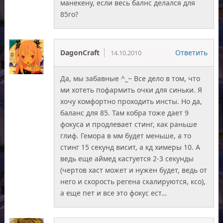
манекену, если весь балнс делался для
85го?
DagonCraft
Ответить
14.10.2010
Да, мы забавные ^_~ Все дело в том, что
ми хотеть пофармить очки для синьки. Я
хочу комфортно проходить инсты. Но да,
баланс для 85. Там кобра тоже дает 9
фокуса и продлевает стинг, как раньше
глиф. Гемора в мм будет меньше, а то
стинг 15 секунд висит, а кд химеры 10. А
ведь еще аймед кастуется 2-3 секунды
(чертов хаст может и нужен будет, ведь от
него и скорость регена скалируются, ксо),
а еще пет и все это фокус ест…