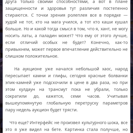
друга только своими способностями, а вот в плане
защищенности и здоровья тут различия постепенно
стираются. С точки зрения ролеплея все в порядке —
худой не тот, кто на мага учился, а тот кто каши кушал
больше. Но и какой тогда смысл в том, что я, хант, не могу
носить латы, а паладин может? Что ему от этого лучше,
если отличий особых не будет? Конечно, как-то
привыкнем, может первое впечатление действительно не
слишком положительное.
На аукционе уже начался небольшой хаос, народ
пересыпает камни и глифы, сегодня красные болванки
эпик-камней уже подскочили в цене в два раза, но при
этом кулдаун на трансмут пока не убрали, только
сократили до, кажется, семи часов. Учитывая
вышеупомянутую глобальную перетруску параметров
пару недель аукцион будет трясти.
Что еще? Интерфейс не произвел культурного шока, все
это я уже видел на бете. Картинка стала получше, но