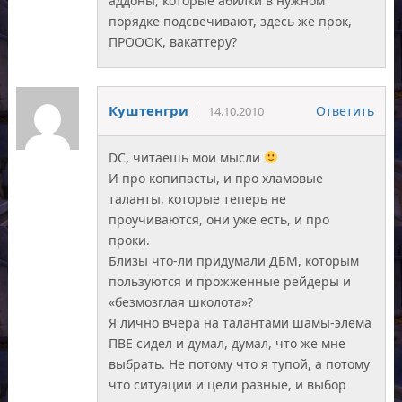
аддоны, которые абилки в нужном
порядке подсвечивают, здесь же прок,
ПРОООК, вакаттеру?
Куштенгри
Ответить
14.10.2010
DC, читаешь мои мысли
И про копипасты, и про хламовые
таланты, которые теперь не
проучиваются, они уже есть, и про
проки.
Близы что-ли придумали ДБМ, которым
пользуются и прожженные рейдеры и
«безмозглая школота»?
Я лично вчера на талантами шамы-элема
ПВЕ сидел и думал, думал, что же мне
выбрать. Не потому что я тупой, а потому
что ситуации и цели разные, и выбор