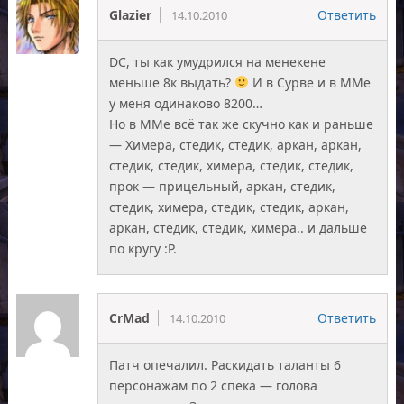
Glazier
Ответить
14.10.2010
DC, ты как умудрился на менекене
меньше 8к выдать?
И в Сурве и в ММе
у меня одинаково 8200…
Но в ММе всё так же скучно как и раньше
— Химера, стедик, стедик, аркан, аркан,
стедик, стедик, химера, стедик, стедик,
прок — прицельный, аркан, стедик,
стедик, химера, стедик, стедик, аркан,
аркан, стедик, стедик, химера.. и дальше
по кругу :Р.
CrMad
Ответить
14.10.2010
Патч опечалил. Раскидать таланты 6
персонажам по 2 спека — голова