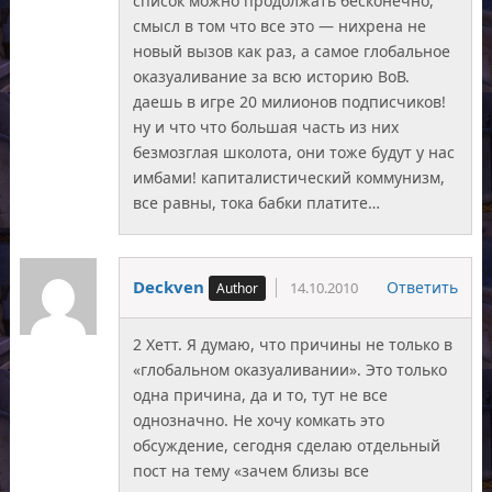
список можно продолжать бесконечно,
смысл в том что все это — нихрена не
новый вызов как раз, а самое глобальное
оказуаливание за всю историю ВоВ.
даешь в игре 20 милионов подписчиков!
ну и что что большая часть из них
безмозглая школота, они тоже будут у нас
имбами! капиталистический коммунизм,
все равны, тока бабки платите…
Deckven
Ответить
14.10.2010
2 Хетт. Я думаю, что причины не только в
«глобальном оказуаливании». Это только
одна причина, да и то, тут не все
однозначно. Не хочу комкать это
обсуждение, сегодня сделаю отдельный
пост на тему «зачем близы все