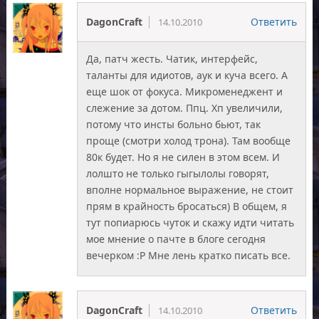
DagonCraft
Ответить
14.10.2010
Да, патч жесть. Чатик, интерфейс,
таланты для идиотов, аук и куча всего. А
еще шок от фокуса. Микроменеджент и
слежение за дотом. Ппц. Хп увеличили,
потому что инсты больно бьют, так
проще (смотри холод трона). Там вообще
80к будет. Но я не силен в этом всем. И
лолшто не только гыгылолы говорят,
вполне нормальное выражение, не стоит
прям в крайность бросаться) В общем, я
тут попиарюсь чуток и скажу идти читать
мое мнение о пачте в блоге сегодня
вечерком :Р Мне лень кратко писать все.
DagonCraft
Ответить
14.10.2010