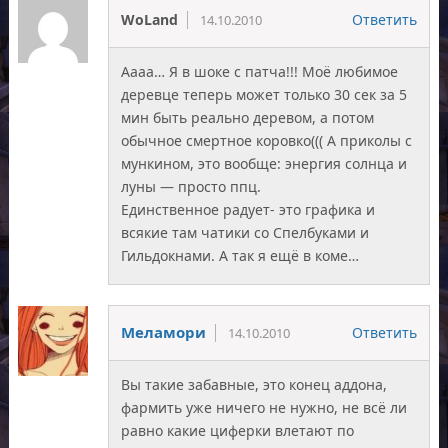
WoLand
Ответить
14.10.2010
Аааа… Я в шоке с патча!!! Моё любимое
деревце теперь может только 30 сек за 5
мин быть реально деревом, а потом
обычное смертное коровко((( А приколы с
мункином, это вообще: энергия солнца и
луны — просто ппц.
Единственное радует- это графика и
всякие там чатики со Спелбуками и
Гильдокнами. А так я ещё в коме…
Меламори
Ответить
14.10.2010
Вы такие забавные, это конец аддона,
фармить уже ничего не нужно, не всё ли
равно какие циферки влетают по