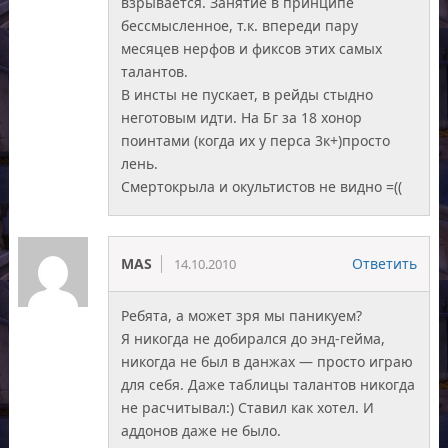
взрывается. Занятие в принципе
бессмысленное, т.к. впереди пару
месяцев нерфов и фиксов этих самых
талантов.
В инсты не пускает, в рейды стыдно
неготовым идти. На Бг за 18 хонор
поинтами (когда их у перса 3к+)просто
лень.
Смертокрыла и окультистов не видно =((
MAS
Ответить
14.10.2010
Ребята, а может зря мы паникуем?
Я никогда не добирался до энд-гейма,
никогда не был в данжах — просто играю
для себя. Даже таблицы талантов никогда
не расчитывал:) Ставил как хотел. И
аддонов даже не было.