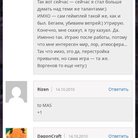
Так вот сейчас — сейчас я стал больше
думать над теми же талантами:)
ИМХО — сам геймплей такой же, как и
был. Бегаем, убиваем вепрей:) Утрирую.
Конечно, мне скажут, я тру казуал. Да.
Именно так. Играю после работы, потому
что мне интересен мир, лор, атмосфера…
Так что иихо, это да, перестройка
привычек, но сама игра — та же.
Воргенов то еще нету:)
Rizen
Ответить
14.10.2010
to MAS
+1
DagonCraft
Ответить
14.10.2010