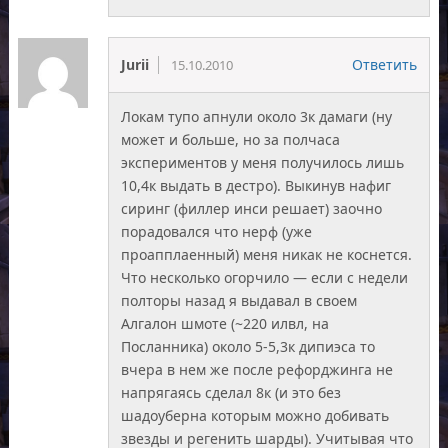
Jurii
Ответить
15.10.2010
Локам тупо апнули около 3к дамаги (ну
может и больше, но за полчаса
экспериментов у меня получилось лишь
10,4к выдать в дестро). Выкинув нафиг
сиринг (филлер инси решает) заочно
порадовался что нерф (уже
проапплаенный) меня никак не коснется.
Что несколько огорчило — если с недели
полторы назад я выдавал в своем
Алгалон шмоте (~220 илвл, на
Посланника) около 5-5,3к дипиэса то
вчера в нем же после рефорджинга не
напрягаясь сделал 8к (и это без
шадоуберна которым можно добивать
звезды и регенить шарды). Учитывая что