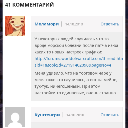
41 КОММЕНТАРИЙ
Меламори
Ответить
14.10.2010
У некоторых людей случилось что-то
вроде морской болезни после патча из-за
каких то новых настроек графики:
http://forums.worldofwarcraft.com/thread.html?
sid=1&topicId=27191402090&pageNo=4
Меня удивило, что на торговом чаре у
меня тоже это случилось, а вот на мейне,
тук-тук, ничегошеньки. При этом
настройки то одинаовые, очень странно.
Куштенгри
Ответить
14.10.2010