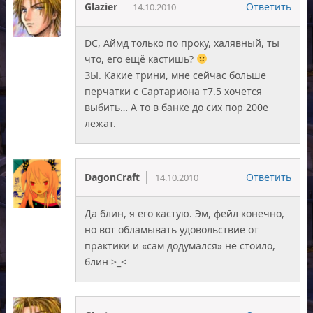
Glazier
Ответить
14.10.2010
DC, Аймд только по проку, халявный, ты
что, его ещё кастишь?
ЗЫ. Какие трини, мне сейчас больше
перчатки с Сартариона т7.5 хочется
выбить… А то в банке до сих пор 200е
лежат.
DagonCraft
Ответить
14.10.2010
Да блин, я его кастую. Эм, фейл конечно,
но вот обламывать удовольствие от
практики и «сам додумался» не стоило,
блин >_<