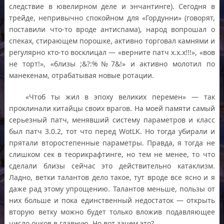
следствие в ювелирном деле и энчантинге). Сегодня в
трейде, непривычно спокойном для «Гордунни» (говорят,
поставили что-то вроде антиспама), народ вопрошал о
спеках, стирающем порошке, активно торговал камнями и
регулярно кто-то восклицал — «верните патч х.х.х!!!», «вов
не торт!», «близы ;&?:%№7&!» и активно молотил по
манекенам, отрабатывая новые ротации.
«Чтоб ты жил в эпоху великих перемен» — так
проклинали китайцы своих врагов. На моей памяти самый
серьезный патч, менявший систему параметров и класс
был патч 3.0.2, тот что перед WotLK. Но тогда убирали и
прятали второстепенные параметры. Правда, я тогда не
слишком сек в теорикрафтинге, но тем не менее, то что
сделали близы сейчас это действительно катаклизм.
Ладно, ветки талантов дело такое, тут вроде все ясно и я
даже рад этому упрощению. Талантов меньше, пользы от
них больше и пока единственный недостаток — открыть
вторую ветку можно будет только вложив подавляющее
число очков в главную. Но вот зачем это?