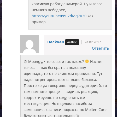
красивую работу с камерой. Ну и голос
немного пободрее,
https://youtu.be/66C7dMq7u30
как
пример.
Deckven
24.02.2017
Ответить
@ Moongy, что совсем так плохо?
Насчет
голоса — как бы орать в половину
одиннадцатого не слишком правильно. Тут
надо потренироваться в плане баланса.
Просто когда говоришь перед аудиторией, то
там намного проще — видишь реакцию,
корректируешь по ходу, опять же
жестикуляция. Но в целом спасибо за
замечания, к записи подкаста по Molten Core
буду готовиться тщательнее ))