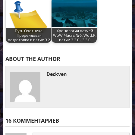
Путь Охотника.
Хронология патчей
Пререйдовая
WoW. Часть №6. WotLK,
подготовка в патче 3.2
патчи 3.2.0 - 3.3.0
ABOUT THE AUTHOR
Deckven
16 КОММЕНТАРИЕВ