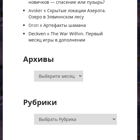
новичков — спасение или пузырь?
Avoker
к
Скрытые локации Азерота.
Озеро в Элвиннском лесу
Dron
к
Артефакты шамана
Deckven
к
The War Within. Первый
месяц игры в дополнении
Архивы
Архивы
Рубрики
Рубрики