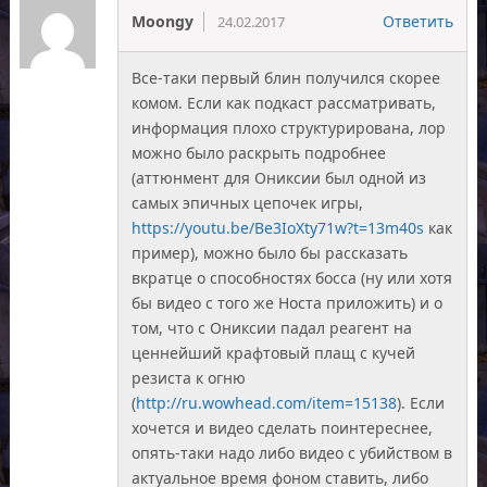
Moongy
Ответить
24.02.2017
Все-таки первый блин получился скорее
комом. Если как подкаст рассматривать,
информация плохо структурирована, лор
можно было раскрыть подробнее
(аттюнмент для Ониксии был одной из
самых эпичных цепочек игры,
https://youtu.be/Be3IoXty71w?t=13m40s
как
пример), можно было бы рассказать
вкратце о способностях босса (ну или хотя
бы видео с того же Носта приложить) и о
том, что с Ониксии падал реагент на
ценнейший крафтовый плащ с кучей
резиста к огню
(
http://ru.wowhead.com/item=15138
). Если
хочется и видео сделать поинтереснее,
опять-таки надо либо видео с убийством в
актуальное время фоном ставить, либо