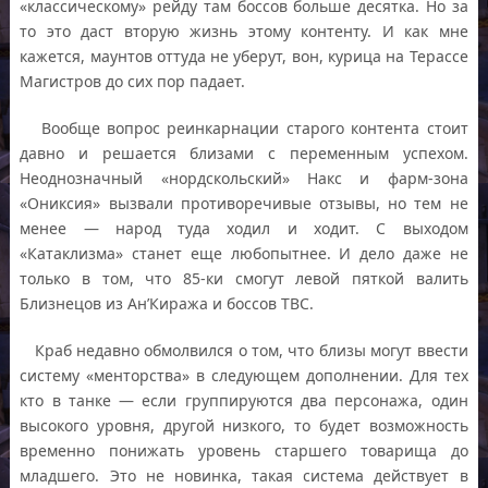
«классическому» рейду там боссов больше десятка. Но за
то это даст вторую жизнь этому контенту. И как мне
кажется, маунтов оттуда не уберут, вон, курица на Терассе
Магистров до сих пор падает.
Вообще вопрос реинкарнации старого контента стоит
давно и решается близами с переменным успехом.
Неоднозначный «нордскольский» Накс и фарм-зона
«Ониксия» вызвали противоречивые отзывы, но тем не
менее — народ туда ходил и ходит. С выходом
«Катаклизма» станет еще любопытнее. И дело даже не
только в том, что 85-ки смогут левой пяткой валить
Близнецов из Ан’Киража и боссов ТВС.
Краб недавно обмолвился о том, что близы могут ввести
систему «менторства» в следующем дополнении. Для тех
кто в танке — если группируются два персонажа, один
высокого уровня, другой низкого, то будет возможность
временно понижать уровень старшего товарища до
младшего. Это не новинка, такая система действует в