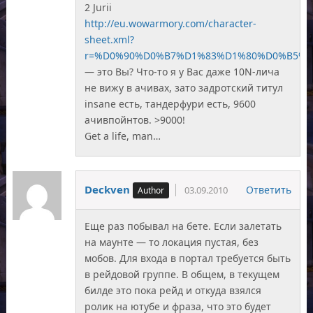
2 Jurii
http://eu.wowarmory.com/character-
sheet.xml?
r=%D0%90%D0%B7%D1%83%D1%80%D0%B5%
— это Вы? Что-то я у Вас даже 10N-лича
не вижу в ачивах, зато задротский титул
insane есть, тандерфури есть, 9600
ачивпойнтов. >9000!
Get a life, man…
Deckven
Ответить
03.09.2010
Еще раз побывал на бете. Если залетать
на маунте — то локация пустая, без
мобов. Для входа в портал требуется быть
в рейдовой группе. В общем, в текущем
билде это пока рейд и откуда взялся
ролик на ютубе и фраза, что это будет