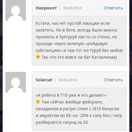
Некрокот
Ответить
09.09.2010
Кстати, насчет пустой локации если
залететь. Не в бете, всегда было можно
пролезть в Зулгуруб как-то со стены, не
проходя через зеленую «рейдовую
субстанцию» и там тот же Гуруб без мобов
Так что это вовсе не баг Катаклизма)
Solarcat
Ответить
09.09.2010
«А ребята в Т10 уже и его делают»
Там сейчас вообще фейсролл,
паладином в ретри спеке с 2t10 бонусом
и амулетом из БК на -20% к салу босс-тигр
разбирается секунд за 20.