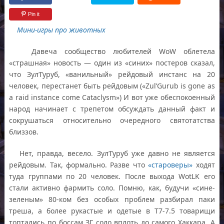
Pin it
Мини-игры про животных
Давеча сообщество любителей WoW облетела
«страшная» новость — один из «синих» постеров сказал,
что Зул’Гуруб, «ванильный» рейдовый инстанс на 20
человек, перестанет быть рейдовым («Zul’Gurub is gone as
a raid instance come Cataclysm») И вот уже обеспокоенный
народ начинает с трепетом обсуждать данный факт и
сокрушаться относительно очередного святотатства
близзов.
Нет, правда, весело. Зул’Гуруб уже давно не является
рейдовым. Так, формально. Разве что
«староверы»
ходят
туда группами по 20 человек. После выхода WotLK его
стали активно фармить соло. Помню, как, будучи «сине-
зеленым» 80-ком без особых проблем разбирал паки
треша, а более рукастые и одетые в Т7-7.5 товарищи
топтались по боссам ЗГ соло вплоть до самого Хаккара. А