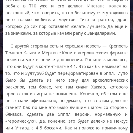
ребята в Т10 уже и его делают. Инстанс, конечно,
роскошный, что говорить, но по большому счету ходили в
него только любители маунтов. Тигр и раптор, дроп
которых до сих пор оставляет желать лучшего. Да еще и
за значками, за которые качали репу с Зандаларами.
С другой стороны есть и хорошая новость — Крепость
Темного Клыка и Мертвые Копи в «героическом» формате
появятся уже в релизе дополнения. Раньше заявлялось,
что они будут в контент-патче 4.1. Это как бы намекает на
то, что и Зул’Гуруб будет переформатирован в 5ппл. Глупо
было бы делать из него зону для археологических
раскопок, тем более, что там сидит Хаккар, которого
просто так из игры не выкинешь. Конечно, об этом еще
не сказали официально, но думаю, что за этим дело не
станет? Как по мне это было лучшим шагом со стороны
близзов, сделать две 5пппл версии, нормальную и
«героическую». Да, конечно, это будет далеко не Нексус
или Утгард с 4-5 боссами. Как и положено приличному