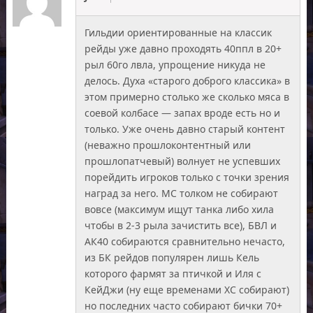
Гильдии ориентированные на классик
рейды уже давно проходять 40ппл в 20+
рыл 60го лвла, упрощение никуда не
делось. Духа «старого доброго классика» в
этом примерно столько же сколько мяса в
соевой колбасе — запах вроде есть но и
только. Уже очень давно старый контент
(неважно прошлоконтентный или
прошлопатчевый) волнует не успевших
порейдить игроков только с точки зрения
наград за него. МС толком не собирают
вовсе (максимум ищут танка либо хила
чтобы в 2-3 рыла зачистить все), БВЛ и
АК40 собираются сравнительно нечасто,
из БК рейдов популярен лишь Кель
которого фармят за птичкой и Иля с
КейДжи (ну еще временами ХС собирают)
но последних часто собирают бички 70+