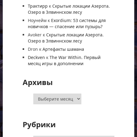
Трактирр
к
Скрытые локации Азерота.
Озеро в Элвиннском лесу
Ноунейм
к
Exordium: 53 системы для
новичков — спасение или пузырь?
Avoker
к
Скрытые локации Азерота.
Озеро в Элвиннском лесу
Dron
к
Артефакты шамана
Deckven
к
The War Within. Первый
месяц игры в дополнении
Архивы
Архивы
Рубрики