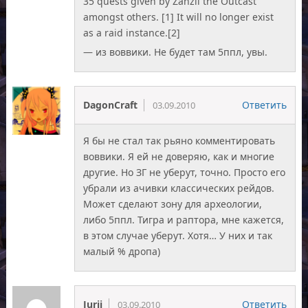
35 quests given by Zanzil the Outcast
amongst others. [1] It will no longer exist
as a raid instance.[2]
— из воввики. Не будет там 5ппл, увы.
DagonCraft
Ответить
03.09.2010
Я бы не стал так рьяно комментировать
воввики. Я ей не доверяю, как и многие
другие. Но ЗГ не уберут, точно. Просто его
убрали из ачивки классических рейдов.
Может сделают зону для археологии,
либо 5ппл. Тигра и раптора, мне кажется,
в этом случае уберут. Хотя… У них и так
малый % дропа)
Jurii
Ответить
03.09.2010