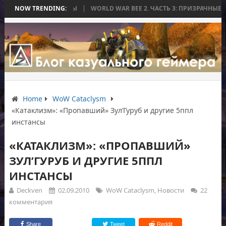
ИЛАСЬ БЕЗ БИТВЫ
NOW TRENDING:
WORLD WAR BEE 2. ЧАСТЬ 3: ПРИЗРАЧНЫЕ ТИТАН
Home
WoW Cataclysm
«Катаклизм»: «Пропавший» Зул’Гуруб и другие 5ппл
инстансы
«КАТАКЛИЗМ»: «ПРОПАВШИЙ»
ЗУЛ’ГУРУБ И ДРУГИЕ 5ППЛ
ИНСТАНСЫ
Deckven
02.09.2010
WoW Cataclysm
,
Новости
22
комментария
Share
Tweet
Reddit