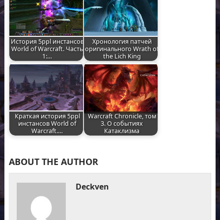
История 5ppl инстансов
Хронология патчей
World of Warcraft. Часть
оригинального Wrath of
1:…
the Lich King
Краткая история 5ppl
Warcraft Chronicle, том
инстансов World of
3. О событиях
Warcraft.…
Катаклизма
ABOUT THE AUTHOR
Deckven