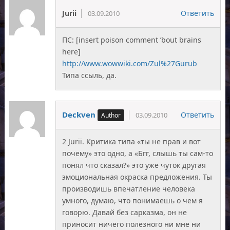
Jurii
Ответить
03.09.2010
ПС: [insert poison comment ’bout brains
here]
http://www.wowwiki.com/Zul%27Gurub
Типа ссыль, да.
Deckven
Ответить
03.09.2010
2 Jurii. Критика типа «ты не прав и вот
почему» это одно, а «Бгг, слышь ты сам-то
понял что сказал?» это уже чуток другая
эмоциональная окраска предложения. Ты
производишь впечатление человека
умного, думаю, что понимаешь о чем я
говорю. Давай без сарказма, он не
приносит ничего полезного ни мне ни