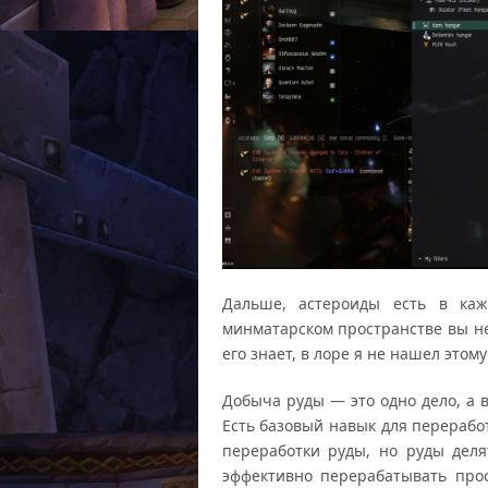
Дальше, астероиды есть в каж
минматарском пространстве вы не
его знает, в лоре я не нашел этом
Добыча руды — это одно дело, а 
Есть базовый навык для перераб
переработки руды, но руды деля
эффективно перерабатывать про