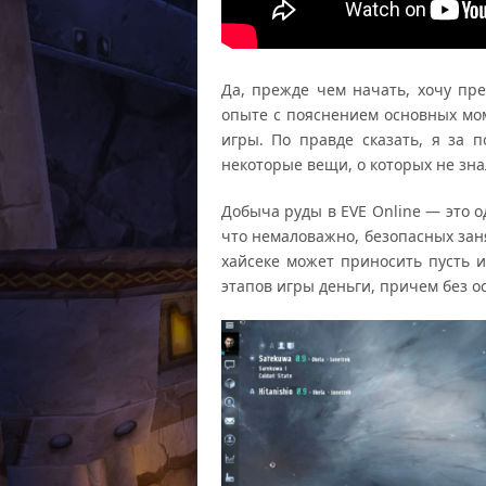
Да, прежде чем начать, хочу пре
опыте с пояснением основных мом
игры. По правде сказать, я за 
некоторые вещи, о которых не зна
Добыча руды в EVE Online — это 
что немаловажно, безопасных зан
хайсеке может приносить пусть 
этапов игры деньги, причем без ос