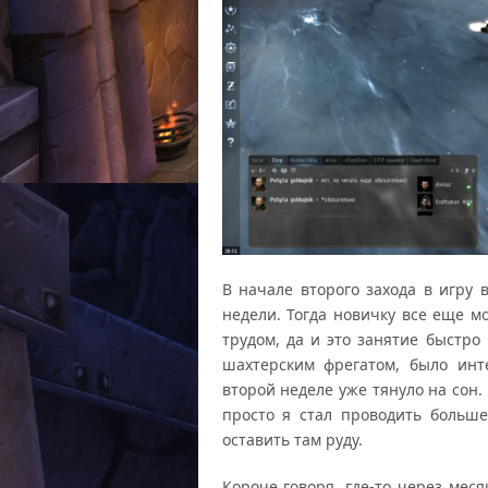
В начале второго захода в игру 
недели. Тогда новичку все еще м
трудом, да и это занятие быстро
шахтерским фрегатом, было инт
второй неделе уже тянуло на сон
просто я стал проводить больш
оставить там руду.
Короче говоря, где-то через меся