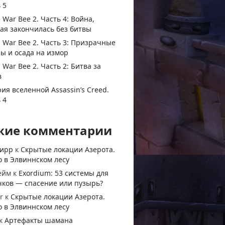
 5
 War Bee 2. Часть 4: Война,
ая закончилась без битвы
 War Bee 2. Часть 3: Призрачные
ы и осада на измор
 War Bee 2. Часть 2: Битва за
в
ия вселенной Assassin’s Creed.
 4
жие комментарии
тирр
к
Скрытые локации Азерота.
 в Элвиннском лесу
ейм
к
Exordium: 53 системы для
чков — спасение или пузырь?
r
к
Скрытые локации Азерота.
 в Элвиннском лесу
к
Артефакты шамана