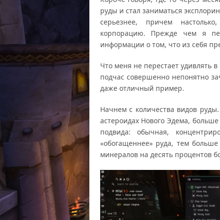
руды и стал заниматься эксплорин
серьезнее, причем настольк
корпорацию. Прежде чем я пе
информации о том, что из себя пре
Что меня не перестает удивлять в 
подчас совершенно непонятно зач
даже отличный пример.
Начнем с количества видов руды.
астероидах Нового Эдема, больше
подвида: обычная, концентрир
«обогащеннее» руда, тем больше
минералов на десять процентов б