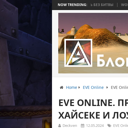
 4: ВОЙНА, КОТОРАЯ ЗАКОНЧИЛАСЬ БЕЗ БИТВЫ
NOW TRENDING:
WORLD WAR BEE 2. Ч
Home
EVE Online
EVE Onli
EVE ONLINE. 
ХАЙСЕКЕ И ЛО
Deckven
12.05.2024
EVE Onli