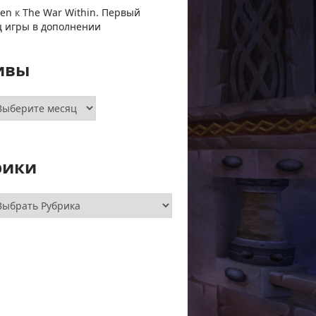
ven
к
The War Within. Первый
ц игры в дополнении
ивы
хивы
рики
брики