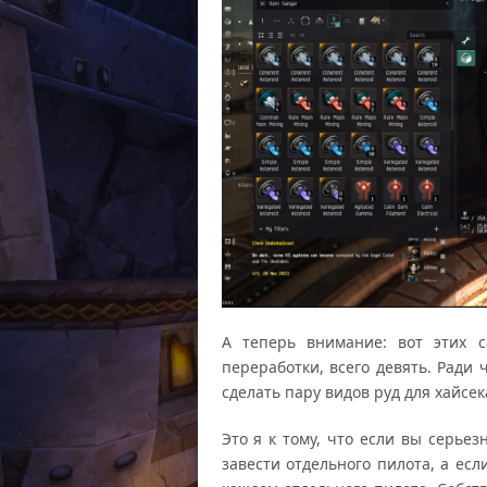
А теперь внимание: вот этих 
переработки, всего девять. Ради
сделать пару видов руд для хайсек
Это я к тому, что если вы серье
завести отдельного пилота, а есл