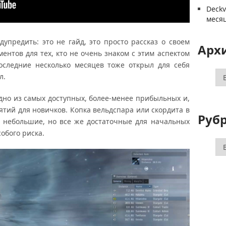
Deck
меся
дупредить: это не гайд, это просто рассказ о своем
Арх
ентов для тех, кто не очень знаком с этим аспектом
последние несколько месяцев тоже открыл для себя
Ар
л.
одно из самых доступных, более-менее прибыльных и,
ятий для новичков. Копка вельдспара или скордита в
Руб
и небольшие, но все же достаточные для начальных
обого риска.
Ру