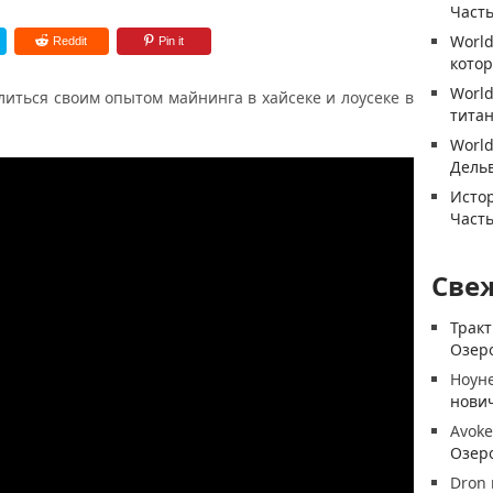
Часть
World
Reddit
Pin it
котор
World
литься своим опытом майнинга в хайсеке и лоусеке в
титан
World
Дель
Истор
Часть
Све
Трак
Озеро
Ноун
нови
Avoke
Озеро
Dron