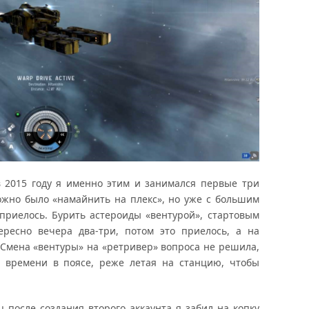
в 2015 году я именно этим и занимался первые три
ожно было «намайнить на плекс», но уже с большим
 приелось. Бурить астероиды «вентурой», стартовым
ересно вечера два-три, потом это приелось, а на
. Смена «вентуры» на «ретривер» вопроса не решила,
е времени в поясе, реже летая на станцию, чтобы
ц после создания второго аккаунта я забил на копку