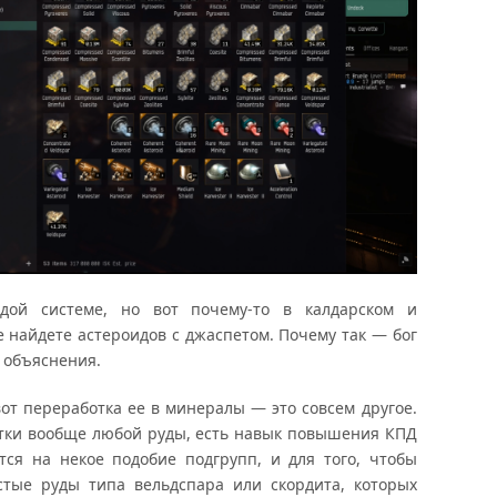
дой системе, но вот почему-то в калдарском и
 найдете астероидов с джаспетом. Почему так — бог
у объяснения.
вот переработка ее в минералы — это совсем другое.
отки вообще любой руды, есть навык повышения КПД
тся на некое подобие подгрупп, и для того, чтобы
стые руды типа вельдспара или скордита, которых