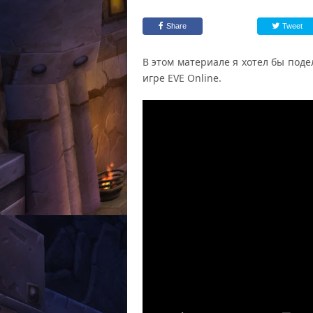
Share
Tweet
В этом материале я хотел бы поде
игре EVE Online.