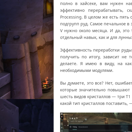
полно в хайсеке, вам нужен нав
эффективно перерабатывать, с
Processing. В целом же есть пят
подгрупп руд. Самое печальное в э
V нужно около месяца. И да, это
отдельный навык, как и для лунных
Эффективность переработки руды,
получить по итогу, зависит не т
делаете. Я имею в виду, на ка
необходимыми модулями.
Вы думаете, это все? Нет, ошиба
которые значительно повышают 
шесть видов кристаллов — три Т1 и
какой тип кристаллов поставить, 