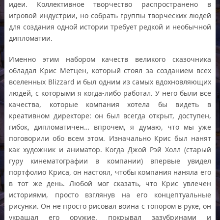
идеи. Коллективное творчество распространено в
игровой индустрии, но собрать группы творческих людей
для создания одной истории требует редкой и необычной
дипломатии.
Именно этим набором качеств великого сказочника
обладал Крис Метцен, который стоял за созданием всех
вселенных Blizzard и был одним из самых вдохновляющих
людей, с которыми я когда-либо работал. У него были все
качества, которые компания хотела бы видеть в
креативном директоре: он был всегда открыт, доступен,
гибок, дипломатичен… впрочем, я думаю, что мы уже
поговорили обо всем этом. Изначально Крис был нанят
как художник и аниматор. Когда Джой Рэй Холл (старый
гуру кинематографии в компании) впервые увидел
портфолио Криса, он настоял, чтобы компания наняла его
в тот же день. Любой мог сказать, что Крис увлечен
историями, просто взглянув на его концептуальные
рисунки. Он не просто рисовал воина с топором в руке, он
украшал его оружие, покрывал зазубринами и