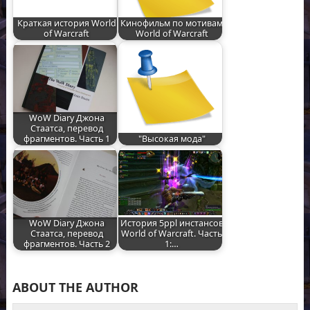
Краткая история World
Кинофильм по мотивам
of Warcraft
World of Warcraft
WoW Diary Джона
Стаатса, перевод
фрагментов. Часть 1
"Высокая мода"
WoW Diary Джона
История 5ppl инстансов
Стаатса, перевод
World of Warcraft. Часть
фрагментов. Часть 2
1:…
ABOUT THE AUTHOR