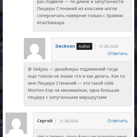
раз подвели — по длине и запутанности
Пещеры Стенаний из классики могли
соперничать наверное только с Храмом
Атал’Хаккара.
Deckven
31.08.2020
Ответить
@ Gekyou — дизайнеры подземелий тогда
еще толком не знали что и как делать. Как по
мне Пещера Стенаний — это такой себе
Молтен Кор на минималках, одна большая
пещера с запутанными маршрутами
Сергей
Ответить
31.08.2020
«Ну а теперь, пока фаны не подняли меня