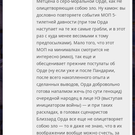
Метцена о серо-моральной Орде, как Не
олицетворяющая собою зло. Ну камон: вы
дословно повторяете события МОП 5-
тилетней давности (при том Орда
наступает на те же самые грабли, и в этот
раз с куда менее весомыми к тому
предпосылками). Мало того, что этот
МОП на минималках смотрится не
интересно (имхо), так еще и
обесценивает прежние постулаты об
Орде (ну если уже и после Пандарии,
после всего накопленного опыта и
сделанных выводов, Орда добровольно
готова напалмом жечь (по сути геноцид)
очередной народец в лице НЭ (выступая
инициатором войны) — и при таких
раскладах, в головах сценаристов
Близзард Орда все еще не олицетворяет
собою зло — то я даже не знаю, что в их
воображении вообще можно счесть, за