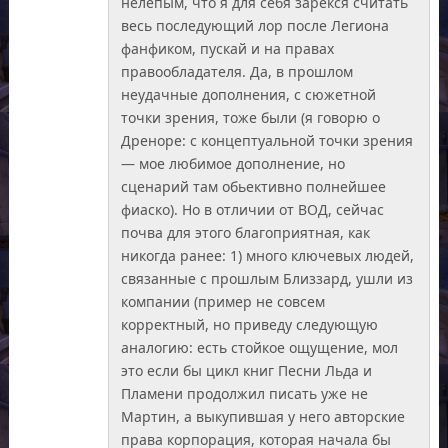
нелепым, что я для себя зарекся считать
весь последующий лор после Легиона
фанфиком, пускай и на правах
правообладателя. Да, в прошлом
неудачные дополнения, с сюжетной
точки зрения, тоже были (я говорю о
Дреноре: с концептуальной точки зрения
— мое любимое дополнение, но
сценарий там обьективно полнейшее
фиаско). Но в отличии от ВОД, сейчас
почва для этого благоприятная, как
никогда ранее: 1) много ключевых людей,
связанные с прошлым Близзард, ушли из
компании (пример не совсем
корректный, но приведу следующую
аналогию: есть стойкое ощущение, мол
это если бы цикл книг Песни Льда и
Пламени продолжил писать уже не
Мартин, а выкупившая у него авторские
права корпорация, которая начала бы