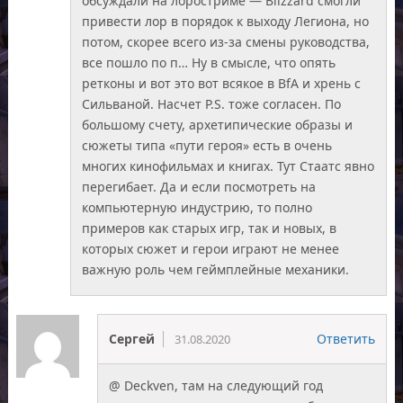
обсуждали на лоростриме — Blizzard смогли
привести лор в порядок к выходу Легиона, но
потом, скорее всего из-за смены руководства,
все пошло по п… Ну в смысле, что опять
ретконы и вот это вот всякое в BfA и хрень с
Сильваной. Насчет P.S. тоже согласен. По
большому счету, архетипические образы и
сюжеты типа «пути героя» есть в очень
многих кинофильмах и книгах. Тут Стаатс явно
перегибает. Да и если посмотреть на
компьютерную индустрию, то полно
примеров как старых игр, так и новых, в
которых сюжет и герои играют не менее
важную роль чем геймплейные механики.
Сергей
Ответить
31.08.2020
@ Deckven, там на следующий год