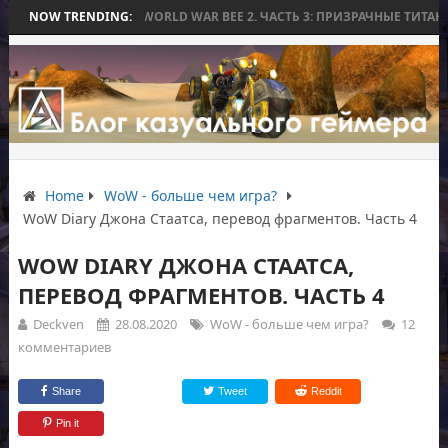
БИТВЫ
NOW TRENDING:
WORLD WAR BEE 2. ЧАСТЬ 3: ПРИЗРАЧНЫЕ ТИТАНЫ И ОСАДА Н
Home
WoW - больше чем игра?
WoW Diary Джона Стаатса, перевод фрагментов. Часть 4
WOW DIARY ДЖОНА СТААТСА,
ПЕРЕВОД ФРАГМЕНТОВ. ЧАСТЬ 4
Deckven
28.08.2020
WoW - больше чем игра?
12
комментариев
Share
Tweet
Reddit
Pin it