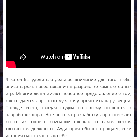
Я хотел бы уделить отдельное внимание для того чтобы
описать роль повествования в разработке компьютерных
игр. Многие люди имеют неверное представление о том,
как создается лор, поэтому я хочу прояснить пару вещей.
Прежде всего, каждая студия по своему относится к
разработке лора. Но часто за разработку лора отвечает
кто-то из топов в компании так как это самая легкая
творческая должность. Аудитория обычно прощает, если
история рассказана так себе.