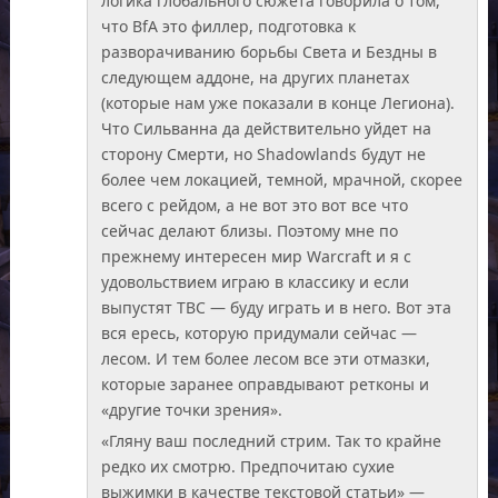
логика глобального сюжета говорила о том,
что BfA это филлер, подготовка к
разворачиванию борьбы Света и Бездны в
следующем аддоне, на других планетах
(которые нам уже показали в конце Легиона).
Что Сильванна да действительно уйдет на
сторону Смерти, но Shadowlands будут не
более чем локацией, темной, мрачной, скорее
всего с рейдом, а не вот это вот все что
сейчас делают близы. Поэтому мне по
прежнему интересен мир Warcraft и я с
удовольствием играю в классику и если
выпустят TBC — буду играть и в него. Вот эта
вся ересь, которую придумали сейчас —
лесом. И тем более лесом все эти отмазки,
которые заранее оправдывают ретконы и
«другие точки зрения».
«Гляну ваш последний стрим. Так то крайне
редко их смотрю. Предпочитаю сухие
выжимки в качестве текстовой статьи» —