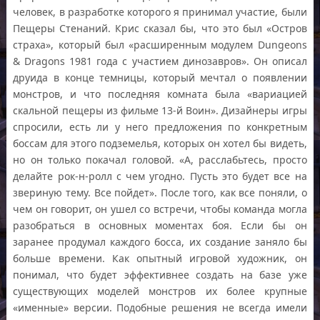
человек, в разработке которого я принимал участие, были
Пещеры Стенаний. Крис сказал бы, что это был «Остров
страха», который был «расширенным модулем Dungeons
& Dragons 1981 года с участием динозавров». Он описал
друида в конце темницы, который мечтал о появлении
монстров, и что последняя комната была «вариацией
скальной пещеры из фильме 13-й Воин». Дизайнеры игры
спросили, есть ли у него предложения по конкретным
боссам для этого подземелья, которых он хотел бы видеть,
но он только покачал головой. «А, расслабьтесь, просто
делайте рок-н-ролл с чем угодно. Пусть это будет все на
звериную тему. Все пойдет». После того, как все поняли, о
чем он говорит, он ушел со встречи, чтобы команда могла
разобраться в основных моментах боя. Если бы он
заранее продумал каждого босса, их создание заняло бы
больше времени. Как опытный игровой художник, он
понимал, что будет эффективнее создать на базе уже
существующих моделей монстров их более крупные
«именные» версии. Подобные решения не всегда имели