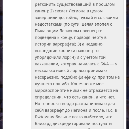
ретконить существовавший в прошлом
канон); 2) сюжет Легиона в целом
завершили достойно, пускай и со своими
недостатками (по сути, целая эпопея с
Пылающим Легионом наконец то
подведена к концу, подводя черту в
истории варкрафта); 3) а недавно-
вышедшие хроники наконец то
упорядочили лор; 4) и с учетом той
вакханалии, которая началась с БФА — я
несколько новый лор воспринимаю
несерьезно, подобно фанфику, при том не
лучшего пошиба. Конечно же мое
мировосприятие никак не отражается на
определении, что есть канон, а что нет.
Но теперь я твердо разграничиваю для
себя варкрафт до Легиона и после. П.с. в
БФА меня больше всего выбесило, что
Близард дискредитировали постулаты