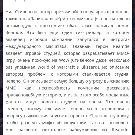
Нил Стивенсон, автор чрезвычайно популярных романов,
таких как «Лавина» и «Криптономикон» (я настоятельно
рекомендую к прочтению оба), также написал роман
Reamde. Это был еще один гик-триллер, в котором
владелец игровой компании запутался в интригах
международного масштаба. Главный герой Reamde
владеет игровой студией, которая разрабатывает MMO-
игру, очень похожую на WoW (Стивенсон даже несколько
раз упоминал World of Warcraft и Blizzard), но описание
автором проблем, с которыми сталкивается студия,
нелепо. Он описывает самую большую угрозу выживанию
ММО как неспособность компании рассказать
правдоподобную историю, и из-за этого особо преданные
фанаты могут порвать студию на части. Это очень
смешно, потому как имеет очень мало отношения к
вопросу выживания и успеха проекта. Я начал эту книгу,
чтобы развеять мифы об индустрии, так вот позвольте
мне развеять некоторые заблуждения из Reamde: