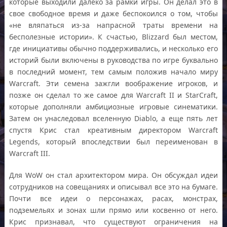
которые выходили далеко за рамки игры. Он делал это в
свое свободное время и даже беспокоился о том, чтобы
«не вляпаться из-за напрасной траты времени на
бесполезные истории». К счастью, Blizzard был местом,
где инициативы обычно поддерживались, и несколько его
историй были включены в руководства по игре буквально
в последний момент, тем самым положив начало миру
Warcraft. Эти семена зажгли воображение игроков, и
позже он сделал то же самое для Warcraft II и StarCraft,
которые дополняли амбициозные игровые синематики.
Затем он унаследовал вселенную Diablo, а еще пять лет
спустя Крис стал креативным директором Warcraft
Legends, который впоследствии был переименован в
Warcraft III.
Для WoW он стал архитектором мира. Он обсуждал идеи
сотрудников на совещаниях и описывал все это на бумаге.
Почти все идеи о персонажах, расах, монстрах,
подземельях и зонах шли прямо или косвенно от него.
Крис признавал, что существуют ограничения на