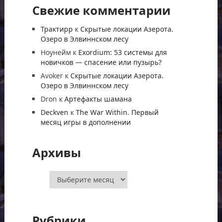
Свежие комментарии
Трактирр
к
Скрытые локации Азерота.
Озеро в Элвиннском лесу
Ноунейм
к
Exordium: 53 системы для
новичков — спасение или пузырь?
Avoker
к
Скрытые локации Азерота.
Озеро в Элвиннском лесу
Dron
к
Артефакты шамана
Deckven
к
The War Within. Первый
месяц игры в дополнении
Архивы
Архивы
Рубрики