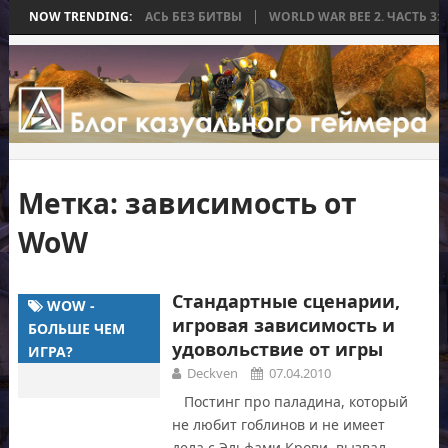
А, КОТОРАЯ ЗАКОНЧИЛАСЬ БЕЗ БИТВЫ
NOW TRENDING:
WORLD WAR BEE 2. ЧАСТЬ 3:
Метка:
зависимость от
WoW
Стандартные сценарии,
WOW -
игровая зависимость и
БОЛЬШЕ ЧЕМ
удовольствие от игры
ИГРА?
Deckven
07.04.2010
Постинг про паладина, который
не любит гоблинов и не имеет
дела с Эльфами Крови, вызвал