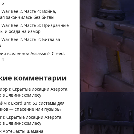
 5
 War Bee 2. Часть 4: Война,
ая закончилась без битвы
 War Bee 2. Часть 3: Призрачные
ы и осада на измор
 War Bee 2. Часть 2: Битва за
в
ия вселенной Assassin’s Creed.
 4
жие комментарии
тирр
к
Скрытые локации Азерота.
 в Элвиннском лесу
ейм
к
Exordium: 53 системы для
чков — спасение или пузырь?
r
к
Скрытые локации Азерота.
 в Элвиннском лесу
к
Артефакты шамана