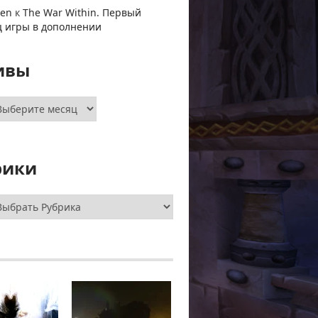
ven
к
The War Within. Первый
ц игры в дополнении
ивы
хивы
рики
брики