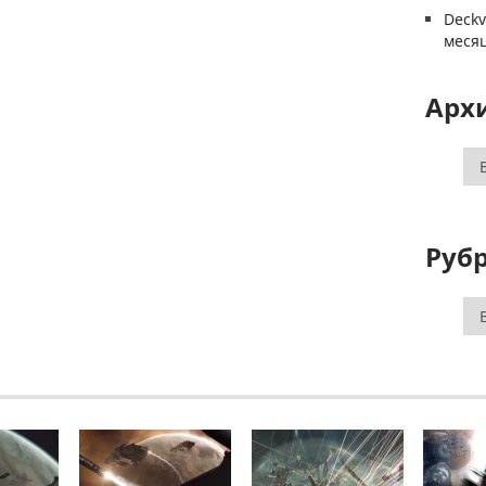
Deck
меся
Арх
Ар
Руб
Ру