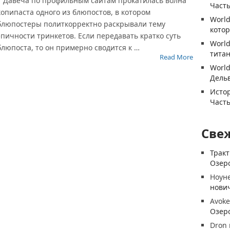
Давеча по профильным сайтам прокатилась волна
Часть
копипаста одного из блюпостов, в котором
World
блюпостеры политкорректно раскрывали тему
котор
эпичности тринкетов. Если передавать кратко суть
World
блюпоста, то он примерно сводится к …
титан
Read More
World
Дель
Истор
Часть
Све
Трак
Озеро
Ноун
нови
Avoke
Озеро
Dron