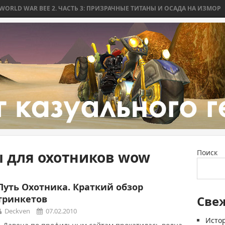
D WAR BEE 2. ЧАСТЬ 3: ПРИЗРАЧНЫЕ ТИТАНЫ И ОСАДА НА ИЗМОР
W
 для охотников wow
Поиск
Путь Охотника. Краткий обзор
тринкетов
Све
Deckven
07.02.2010
Истор