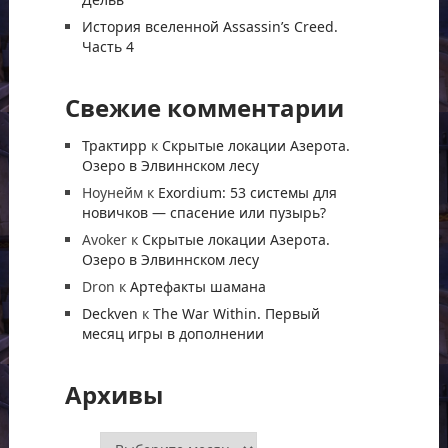
История вселенной Assassin’s Creed.
Часть 4
Свежие комментарии
Трактирр
к
Скрытые локации Азерота.
Озеро в Элвиннском лесу
Ноунейм
к
Exordium: 53 системы для
новичков — спасение или пузырь?
Avoker
к
Скрытые локации Азерота.
Озеро в Элвиннском лесу
Dron
к
Артефакты шамана
Deckven
к
The War Within. Первый
месяц игры в дополнении
Архивы
Архивы