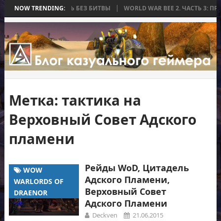
 КОТОРАЯ ЗАКОНЧИЛАСЬ БЕЗ БИТВЫ
NOW TRENDING:
WORLD WAR BEE 2. ЧАСТЬ 3: ПР
Метка:
тактика на
Верховный Совет Адского
пламени
Рейды WoD, Цитадель
WOW
Адского Пламени,
WARLORDS OF
Верховный Совет
DRAENOR
Адского Пламени
Deckven
21.06.2015