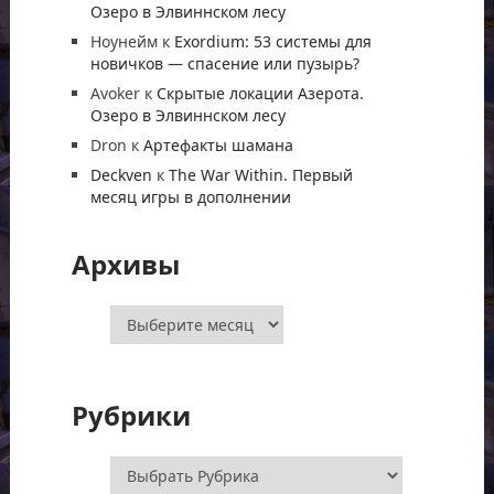
Озеро в Элвиннском лесу
Ноунейм
к
Exordium: 53 системы для
новичков — спасение или пузырь?
Avoker
к
Скрытые локации Азерота.
Озеро в Элвиннском лесу
Dron
к
Артефакты шамана
Deckven
к
The War Within. Первый
месяц игры в дополнении
Архивы
Архивы
Рубрики
Рубрики