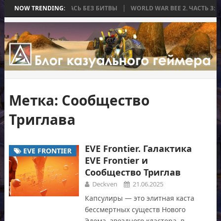
, КОТОРАЯ ЗАКОНЧИЛАСЬ БЕЗ БИТВЫ
NOW TRENDING:
WORLD WAR BEE 2. ЧАСТЬ 3: 
Метка:
Сообщество
Триглава
EVE Frontier. Галактика
EVE FRONTIER
EVE Frontier и
Сообщество Триглав
Deckven
21.06.2025
Капсулиры — это элитная каста
бессмертных существ Нового
Эдема, звездного кластера, в