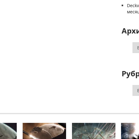
Deck
меся
Арх
Ар
Руб
Ру