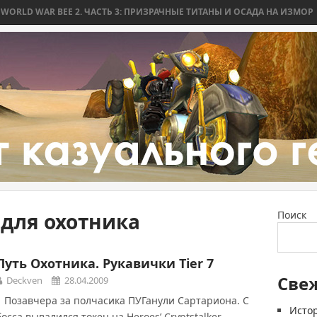
D WAR BEE 2. ЧАСТЬ 3: ПРИЗРАЧНЫЕ ТИТАНЫ И ОСАДА НА ИЗМОР
WO
7 для охотника
Поиск
Путь Охотника. Рукавички Tier 7
Све
Deckven
28.04.2009
Позавчера за полчасика ПУГанули Сартариона. С
Истор
босса вывалился токен на Heroes’ Cryptstalker