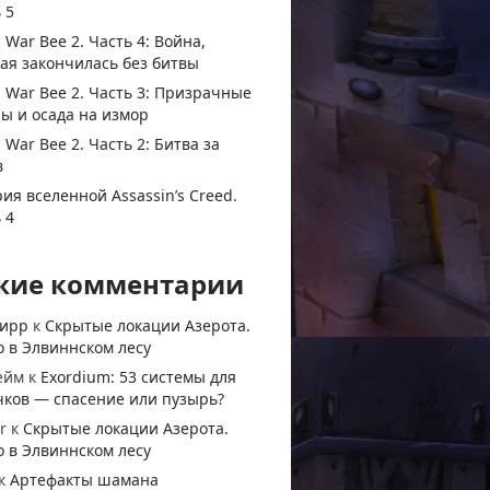
 5
 War Bee 2. Часть 4: Война,
ая закончилась без битвы
 War Bee 2. Часть 3: Призрачные
ы и осада на измор
 War Bee 2. Часть 2: Битва за
в
ия вселенной Assassin’s Creed.
 4
жие комментарии
тирр
к
Скрытые локации Азерота.
 в Элвиннском лесу
ейм
к
Exordium: 53 системы для
чков — спасение или пузырь?
r
к
Скрытые локации Азерота.
 в Элвиннском лесу
к
Артефакты шамана