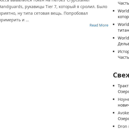
Часть
Handguards, рукавицы Tier 7, который я сролил. Было
World
приятно, ну типа сетовая вещь. Попробовал
котор
примерить и …
World
Read More
титан
World
Дель
Истор
Часть
Све
Трак
Озеро
Ноун
нови
Avoke
Озеро
Dron