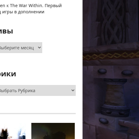
ven
к
The War Within. Первый
ц игры в дополнении
ивы
хивы
рики
брики