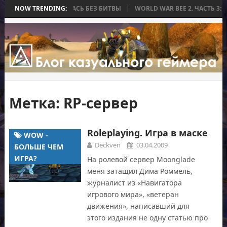
А, КОТОРАЯ ЗАКОНЧИЛАСЬ БЕЗ БИТВЫ
NOW TRENDING:
WORLD WAR BEE 2. ЧАСТЬ 3: 
Метка:
RP-сервер
Roleplaying. Игра в маске
WOW -
Deckven
03.04.2009
БОЛЬШЕ ЧЕМ
ИГРА?
На ролевой сервер Moonglade
меня затащил Дима Роммель,
журналист из «Навигатора
игрового мира», «ветеран
движения», написавший для
этого издания не одну статью про