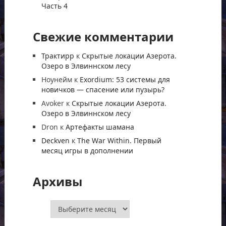
Часть 4
Свежие комментарии
Трактирр
к
Скрытые локации Азерота.
Озеро в Элвиннском лесу
Ноунейм
к
Exordium: 53 системы для
новичков — спасение или пузырь?
Avoker
к
Скрытые локации Азерота.
Озеро в Элвиннском лесу
Dron
к
Артефакты шамана
Deckven
к
The War Within. Первый
месяц игры в дополнении
Архивы
Архивы