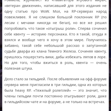
«ветеран движения», написавший для этого издания не
одну статью про WoW. Мол, на RP-серверах народ
повежливее. Я не слишком большой поклонник RP (по
лесам с мечами никогда не бегал), но все же решил
попробовать что такое «отыгрыш роли». Сперва сочинил
себе квенту — историю персонажа. Кто я такой, откуда я
взялся и вообще чего я хочу в этом мире. Получилось
забавно, такой себе небольшой рассказ о запутанной
судьбе дварфа из клана Темного Железа. Сочиняя квенту,
пришлось пошерстить вики, дабы избежать ляпов в лоре.
Но для того, чтобы вжиться в роль, квента — очень
полезная штука.
Дело стало за гильдией. После объявления на офф-форуме
сервера меня пригласили в три гильдии, одна из которых
была heavy RP. «Тяжелый ролеплей» — это значит, что
члены гильдии почти постоянно отыгрывают роли, даже
в гильдийском чате и на форуме, а не только на встречах.