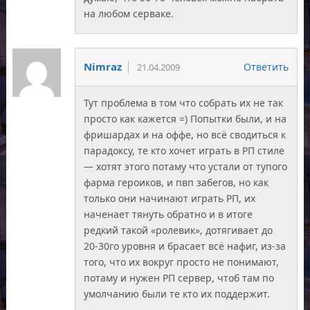
на любом серваке.
Nimraz
Ответить
21.04.2009
Тут проблема в том что собрать их не так
просто как кажется =) Попытки были, и на
фришардах и на оффе, но всё сводиться к
парадоксу, те кто хочет играть в РП стиле
— хотят этого потаму что устали от тупого
фарма героиков, и пвп забегов, но как
только они начинают играть РП, их
наченает тянуть обратно и в итоге
редкий такой «ролевик», дотягивает до
20-30го уровня и брасает всё нафиг, из-за
того, что их вокруг просто не понимают,
потаму и нужен РП сервер, чтоб там по
умолчанию были те кто их поддержит.