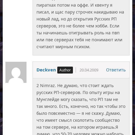
пиратках потом на оффе. И квенту я
писал, и щас пару строчек накидываю на
новый лад, но до открытия Русских РП
серверов, это не более чем хобби. Если
ты начинаешь отигрывать роль на пвп
или пве серверах тебя не понимают или
считают мирным психом.
Deckven
Ответить
20.04.2009
2 Nimraz. Не думаю, что стоит ждать
русских РП-серверов. По опыту игры на
Мунглейде могу сказать, что РП там не
так много. Есть, конечно, но так чтобы это
было повсеместно — я не скажу. Думаю,
что имеет смысл сколотить сообщество
на том сервере, на котором играешь.Я
думаю, что 50-70 человек можно набрать