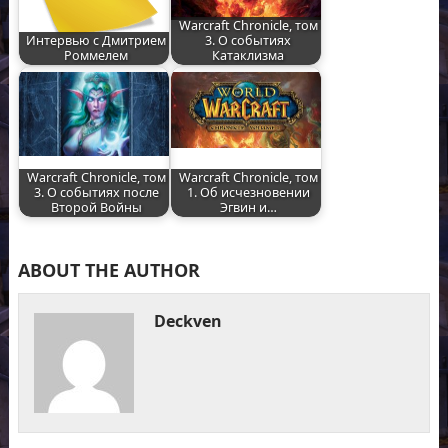
Warcraft Chronicle, том
Интервью с Дмитрием
3. О событиях
Роммелем
Катаклизма
Warcraft Chronicle, том
Warcraft Chronicle, том
3. О событиях после
1. Об исчезновении
Второй Войны
Эгвин и…
ABOUT THE AUTHOR
Deckven