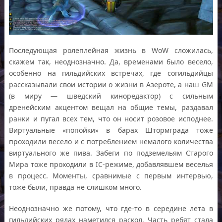
Последующая ролеплейная жизнь в WoW сложилась,
скажем так, неоднозначно. Да, временами было весело,
особенно на гильдийских встречах, где согильдийцы
рассказывали свои истории о жизни в Азероте, а наш GM
(в миру — шведский киноредактор) с сильным
дренейским акцентом вещал на общие темы, раздавал
ранки и пугал всех тем, что он носит розовое исподнее.
Виртуальные «попойки» в барах Штормграда тоже
проходили весело и с потреблением немалого количества
виртуального же пива. Забеги по подземельям Старого
Мира тоже проходили в IC-режиме, добавлявшем веселья
в процесс. Моменты, сравнимые с первым интервью,
тоже были, правда не слишком много.
Неоднозначно же потому, что где-то в середине лета в
гильдийских рядах наметился раскол. Часть ребят стала