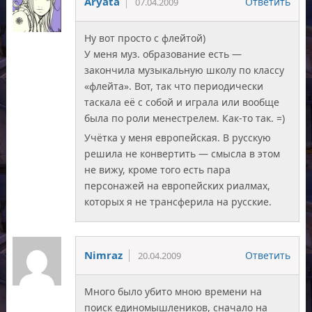
Aryata
Ответить
07.04.2009
Ну вот просто с флейтой)
У меня муз. образование есть —
закончила музыкальную школу по классу
«флейта». Вот, так что периодически
таскала её с собой и играла или вообще
была по роли менестрелем. Как-то так. =)
Учётка у меня европейская. В русскую
решила не конвертить — смысла в этом
не вижу, кроме того есть пара
персонажей на европейских риалмах,
которых я не трансферила на русские.
Nimraz
Ответить
20.04.2009
Много было убито мною времени на
поиск единомышлеников, сначало на