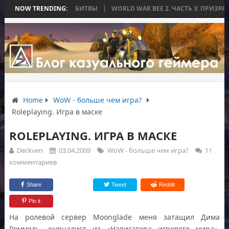
ЗАКОНЧИЛАСЬ БЕЗ БИТВЫ
NOW TRENDING:
WORLD WAR BEE 2. ЧАСТЬ 3: ПРИЗРАЧНЫЕ
Home
WoW - больше чем игра?
Roleplaying. Игра в маске
ROLEPLAYING. ИГРА В МАСКЕ
Deckven
03.04.2009
WoW - больше чем игра?
11
комментариев
Share
Tweet
Reddit
Pin it
На ролевой сервер Moonglade меня затащил Дима
Роммель, журналист из «Навигатора игрового мира»,