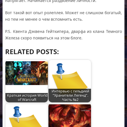
напрягает. Начинается раздвоение личности.
Вот такой вот опыт ролеплея. Может не слишком богатый,
но тем не менее о чем вспомнить есть.
P.S. Квента Дэквена Гейткипера, дварфа из клана Темного
Железа скоро появиться на этом блоге.
RELATED POSTS:
Интервью с гильдией
Краткая история World
“Хранители Легенд”.
of Warcraft
Часть №2