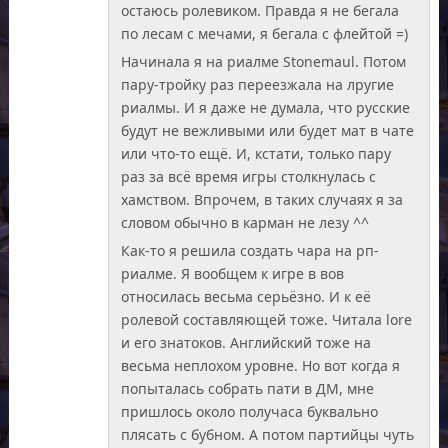
остаюсь ролевиком. Правда я не бегала
по лесам с мечами, я бегала с флейтой =)
Начинала я на риалме Stonemaul. Потом
пару-тройку раз переезжала на лругие
риалмы. И я даже не думала, что русские
будут не вежливыми или будет мат в чате
или что-то ещё. И, кстати, только пару
раз за всё время игры столкнулась с
хамством. Впрочем, в таких случаях я за
словом обычно в карман не лезу ^^
Как-то я решила создать чара на рп-
риалме. Я вообщем к игре в вов
относилась весьма серьёзно. И к её
ролевой составляющей тоже. Читала lore
и его знатоков. Английский тоже на
весьма неплохом уровне. Но вот когда я
попыталась собрать пати в ДМ, мне
пришлось около получаса буквально
плясать с бубном. А потом партийцы чуть