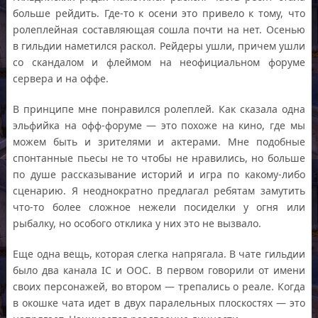
больше рейдить. Где-то к осени это привело к тому, что
ролеплейная составляющая сошла почти на нет. Осенью
в гильдии наметился раскол. Рейдеры ушли, причем ушли
со скандалом и флеймом на неофициальном форуме
сервера и на оффе.
В принципе мне понравился ролеплей. Как сказала одна
эльфийка на офф-форуме — это похоже на кино, где мы
можем быть и зрителями и актерами. Мне подобные
спонтанные пьесы не то чтобы не нравились, но больше
по душе рассказывание историй и игра по какому-либо
сценарию. Я неоднократно предлагал ребятам замутить
что-то более сложное нежели посиделки у огня или
рыбалку, но особого отклика у них это не вызвало.
Еще одна вещь, которая слегка напрягала. В чате гильдии
было два канала IC и OOC. В первом говорили от имени
своих персонажей, во втором — трепались о реале. Когда
в окошке чата идет в двух паралельных плоскостях — это