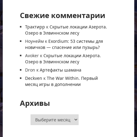
Свежие комментарии
Трактирр
к
Скрытые локации Азерота.
Озеро в Элвиннском лесу
Ноунейм
к
Exordium: 53 системы для
новичков — спасение или пузырь?
Avoker
к
Скрытые локации Азерота.
Озеро в Элвиннском лесу
Dron
к
Артефакты шамана
Deckven
к
The War Within. Первый
месяц игры в дополнении
Архивы
Архивы