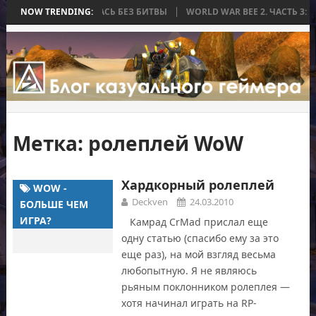
А, КОТОРАЯ ЗАКОНЧИЛАСЬ БЕЗ БИТВЫ
NOW TRENDING:
WORLD WAR BEE 2. ЧАСТЬ 3: 
Метка:
ролеплей WoW
Хардкорный ролеплей
WOW -
Deckven
24.03.2010
БОЛЬШЕ ЧЕМ
ИГРА?
Камрад CrMad прислал еще
одну статью (спасибо ему за это
еще раз), на мой взгляд весьма
любопытную. Я не являюсь
рьяным поклонником ролеплея —
хотя начинал играть на RP-