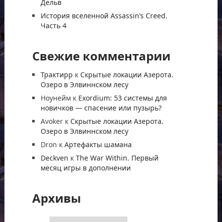
Дельв
История вселенной Assassin’s Creed.
Часть 4
Свежие комментарии
Трактирр
к
Скрытые локации Азерота.
Озеро в Элвиннском лесу
Ноунейм
к
Exordium: 53 системы для
новичков — спасение или пузырь?
Avoker
к
Скрытые локации Азерота.
Озеро в Элвиннском лесу
Dron
к
Артефакты шамана
Deckven
к
The War Within. Первый
месяц игры в дополнении
Архивы
Архивы