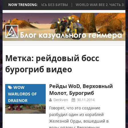
А, КОТОРАЯ ЗАКОНЧИЛАСЬ БЕЗ БИТВЫ
NOW TRENDING:
WORLD WAR BEE 2. ЧАСТЬ 3: 
Метка:
рейдовый босс
бурогриб видео
Рейды WoD, Верховный
WOW
Молот, Бурогриб
WARLORDS OF
Deckven
30.11.2014
DRAENOR
Говорят, что это создание
разбудил один из кораблей
Железной Орды, вошедший в
воды рядом с Верховным