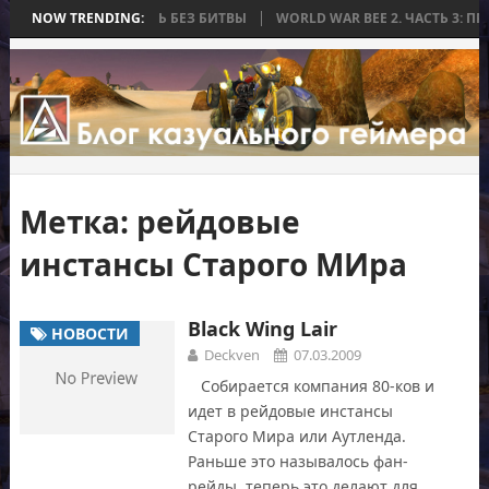
 КОТОРАЯ ЗАКОНЧИЛАСЬ БЕЗ БИТВЫ
NOW TRENDING:
WORLD WAR BEE 2. ЧАСТЬ 3: П
Метка:
рейдовые
инстансы Старого МИра
Black Wing Lair
НОВОСТИ
Deckven
07.03.2009
Собирается компания 80-ков и
идет в рейдовые инстансы
Старого Мира или Аутленда.
Раньше это называлось фан-
рейды, теперь это делают для