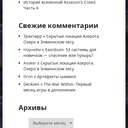
История вселенной Assassin’s Creed.
Часть 4
Свежие комментарии
Трактирр
к
Скрытые локации Азерота.
Озеро в Элвиннском лесу
Ноунейм
к
Exordium: 53 системы для
новичков — спасение или пузырь?
Avoker
к
Скрытые локации Азерота.
Озеро в Элвиннском лесу
Dron
к
Артефакты шамана
Deckven
к
The War Within. Первый
месяц игры в дополнении
Архивы
Архивы