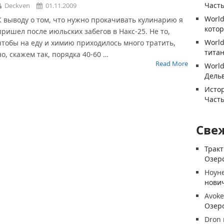
Часть
Deckven
01.11.2009
World
К выводу о том, что нужно прокачивать кулинарию я
котор
пришел после июльских забегов в Накс-25. Не то,
World
чтобы на еду и химию приходилось много тратить,
титан
но, скажем так, порядка 40-60 …
Read More
World
Дель
Истор
Часть
Све
Трак
Озеро
Ноун
нови
Avoke
Озеро
Dron