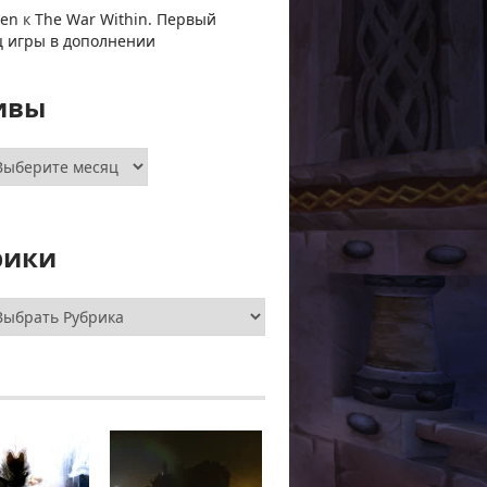
ven
к
The War Within. Первый
ц игры в дополнении
ивы
хивы
рики
брики