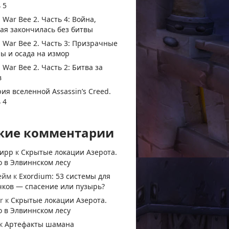
 5
 War Bee 2. Часть 4: Война,
ая закончилась без битвы
 War Bee 2. Часть 3: Призрачные
ы и осада на измор
 War Bee 2. Часть 2: Битва за
в
ия вселенной Assassin’s Creed.
 4
жие комментарии
тирр
к
Скрытые локации Азерота.
 в Элвиннском лесу
ейм
к
Exordium: 53 системы для
чков — спасение или пузырь?
r
к
Скрытые локации Азерота.
 в Элвиннском лесу
к
Артефакты шамана