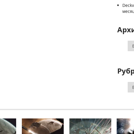
Deck
меся
Арх
Ар
Руб
Ру