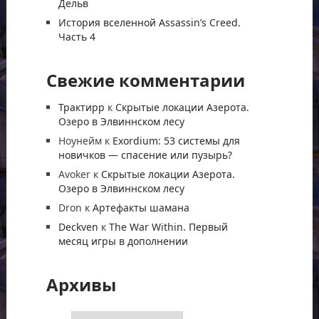
Дельв
История вселенной Assassin’s Creed.
Часть 4
Свежие комментарии
Трактирр
к
Скрытые локации Азерота.
Озеро в Элвиннском лесу
Ноунейм
к
Exordium: 53 системы для
новичков — спасение или пузырь?
Avoker
к
Скрытые локации Азерота.
Озеро в Элвиннском лесу
Dron
к
Артефакты шамана
Deckven
к
The War Within. Первый
месяц игры в дополнении
Архивы
Архивы