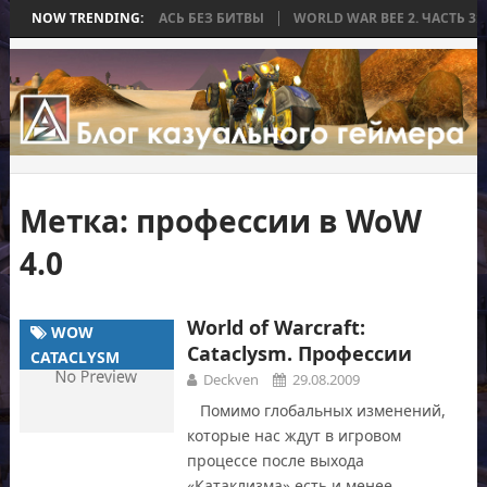
А, КОТОРАЯ ЗАКОНЧИЛАСЬ БЕЗ БИТВЫ
NOW TRENDING:
WORLD WAR BEE 2. ЧАСТЬ 3:
Метка:
профессии в WoW
4.0
World of Warcraft:
WOW
Cataclysm. Профессии
CATACLYSM
Deckven
29.08.2009
Помимо глобальных изменений,
которые нас ждут в игровом
процессе после выхода
«Катаклизма» есть и менее