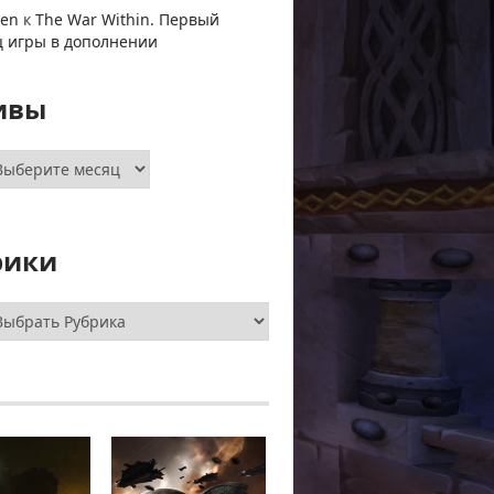
ven
к
The War Within. Первый
ц игры в дополнении
ивы
хивы
рики
брики