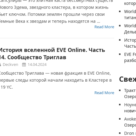
Капсулиры — это элитная каста бессмертных существ
котор
Нового Эдема, звездного кластера, в котором жизнь
World
бьет ключом. Потомки землян прошли через свои
титан
Темные Века к звездам и теперь находятся на …
World
Read More
Дель
Истор
Часть
История вселенной EVE Online. Часть
EVE F
14. Сообщество Триглав
разб
Deckven
14.04.2024
Сообщество Триглава — новая фракция в EVE Online,
Све
первые следы которой начали находить в Кластере в
119 YC.
Трак
Read More
Озеро
Ноун
нови
Avoke
Озеро
Dron