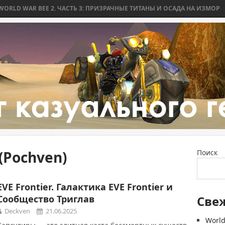
 WAR BEE 2. ЧАСТЬ 3: ПРИЗРАЧНЫЕ ТИТАНЫ И ОСАДА НА ИЗМОР
WO
(Pochven)
Поиск
EVE Frontier. Галактика EVE Frontier и
Сообщество Триглав
Све
Deckven
21.06.2025
World