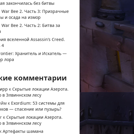
ая закончилась без битвы
 War Bee 2. Часть 3: Призрачные
ы и осада на измор
 War Bee 2. Часть 2: Битва за
в
ия вселенной Assassin’s Creed.
 4
rontier: Хранитель и Искатель —
ор лора
жие комментарии
тирр
к
Скрытые локации Азерота.
 в Элвиннском лесу
ейм
к
Exordium: 53 системы для
чков — спасение или пузырь?
r
к
Скрытые локации Азерота.
 в Элвиннском лесу
к
Артефакты шамана