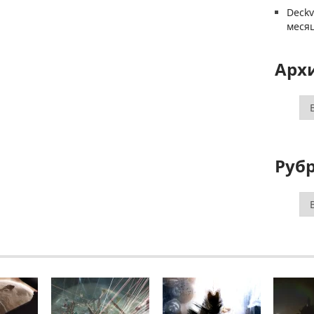
Deck
меся
Арх
Ар
Руб
Ру