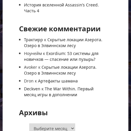
История вселенной Assassin’s Creed.
Часть 4
Свежие комментарии
Трактирр
к
Скрытые локации Азерота.
Озеро в Элвиннском лесу
Ноунейм
к
Exordium: 53 системы для
новичков — спасение или пузырь?
Avoker
к
Скрытые локации Азерота.
Озеро в Элвиннском лесу
Dron
к
Артефакты шамана
Deckven
к
The War Within. Первый
месяц игры в дополнении
Архивы
Архивы