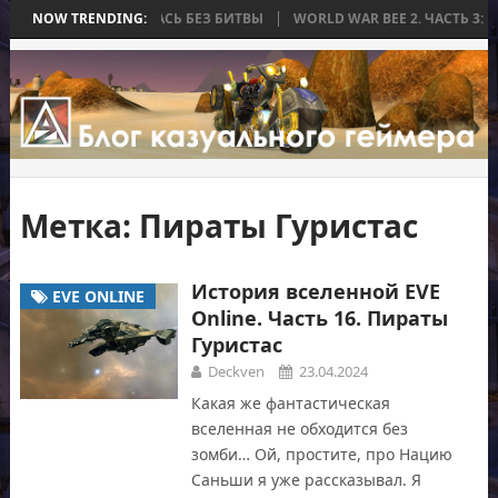
, КОТОРАЯ ЗАКОНЧИЛАСЬ БЕЗ БИТВЫ
NOW TRENDING:
WORLD WAR BEE 2. ЧАСТЬ 3: 
Метка:
Пираты Гуристас
История вселенной EVE
EVE ONLINE
Online. Часть 16. Пираты
Гуристас
Deckven
23.04.2024
Какая же фантастическая
вселенная не обходится без
зомби… Ой, простите, про Нацию
Саньши я уже рассказывал. Я