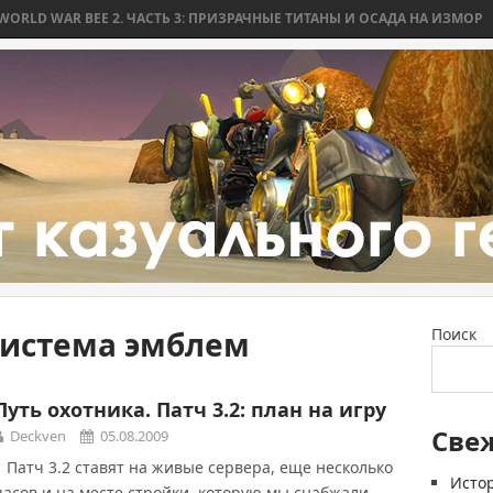
 WAR BEE 2. ЧАСТЬ 3: ПРИЗРАЧНЫЕ ТИТАНЫ И ОСАДА НА ИЗМОР
WO
 система эмблем
Поиск
Путь охотника. Патч 3.2: план на игру
Све
Deckven
05.08.2009
Патч 3.2 ставят на живые сервера, еще несколько
Истор
часов и на месте стройки, которую мы снабжали