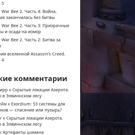
 5
 War Bee 2. Часть 4: Война,
ая закончилась без битвы
 War Bee 2. Часть 3: Призрачные
ы и осада на измор
 War Bee 2. Часть 2: Битва за
в
ия вселенной Assassin’s Creed.
 4
жие комментарии
тирр
к
Скрытые локации Азерота.
 в Элвиннском лесу
ейм
к
Exordium: 53 системы для
чков — спасение или пузырь?
r
к
Скрытые локации Азерота.
 в Элвиннском лесу
к
Артефакты шамана