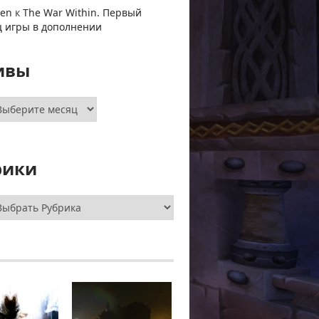
ven
к
The War Within. Первый
ц игры в дополнении
ивы
хивы
рики
брики