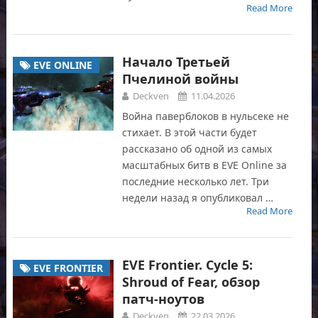
Read More
Начало Третьей
EVE ONLINE
Пчелиной войны
Deckven
11.04.2026
Война паверблоков в нульсеке не
стихает. В этой части будет
рассказано об одной из самых
масштабных битв в EVE Online за
последние несколько лет. Три
недели назад я опубликовал …
Read More
EVE Frontier. Cycle 5:
EVE FRONTIER
Shroud of Fear, обзор
патч-ноутов
Deckven
22.03.2026