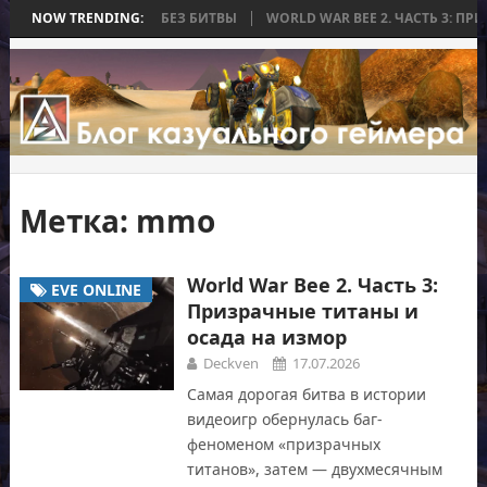
ТОРАЯ ЗАКОНЧИЛАСЬ БЕЗ БИТВЫ
NOW TRENDING:
WORLD WAR BEE 2. ЧАСТЬ 3: ПРИЗ
Метка:
mmo
World War Bee 2. Часть 3:
EVE ONLINE
Призрачные титаны и
осада на измор
Deckven
17.07.2026
Самая дорогая битва в истории
видеоигр обернулась баг-
феноменом «призрачных
титанов», затем — двухмесячным