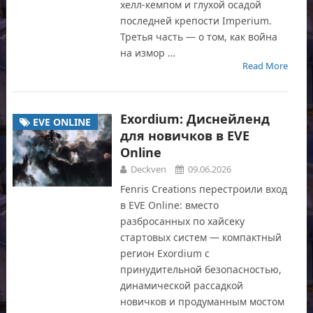
хелл-кемпом и глухой осадой
последней крепости Imperium.
Третья часть — о том, как война
на измор …
Read More
Exordium: Диснейленд
EVE ONLINE
для новичков в EVE
Online
Deckven
09.06.2026
Fenris Creations перестроили вход
в EVE Online: вместо
разбросанных по хайсеку
стартовых систем — компактный
регион Exordium с
принудительной безопасностью,
динамической рассадкой
новичков и продуманным мостом