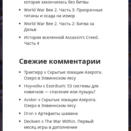
которая закончилась без битвы
World War Bee 2. Часть 3: Призрачные
титаны и осада на измор
World War Bee 2. Часть 2: Битва за
Дельв
История вселенной Assassin’s Creed.
Часть 4
Свежие комментарии
Трактирр
к
Скрытые локации Азерота.
Озеро в Элвиннском лесу
Ноунейм
к
Exordium: 53 системы для
новичков — спасение или пузырь?
Avoker
к
Скрытые локации Азерота.
Озеро в Элвиннском лесу
Dron
к
Артефакты шамана
Deckven
к
The War Within. Первый
месяц игры в дополнении