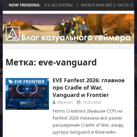
А, КОТОРАЯ ЗАКОНЧИЛАСЬ БЕЗ БИТВЫ
NOW TRENDING:
WORLD WAR BEE 2. ЧАСТЬ 3: 
Метка:
eve-vanguard
EVE Fanfest 2026: главное
EVE FRONTIER
про Cradle of War,
Vanguard и Frontier
Deckven
16.05.2026
Fenris Creations (бывшая CCP) на
Fanfest 2026 показала всё разом:
расширение Cradle of War, альфу
шутера Vanguard и блокчейн-