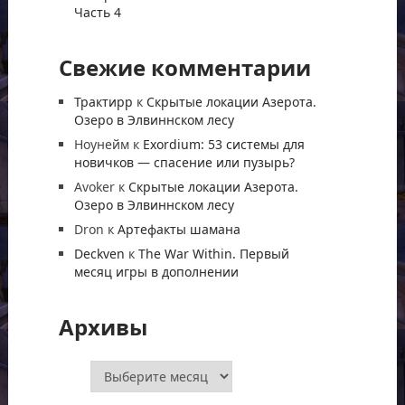
Часть 4
Свежие комментарии
Трактирр
к
Скрытые локации Азерота.
Озеро в Элвиннском лесу
Ноунейм
к
Exordium: 53 системы для
новичков — спасение или пузырь?
Avoker
к
Скрытые локации Азерота.
Озеро в Элвиннском лесу
Dron
к
Артефакты шамана
Deckven
к
The War Within. Первый
месяц игры в дополнении
Архивы
Архивы