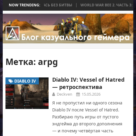
А, КОТОРАЯ ЗАКОНЧИЛАСЬ БЕЗ БИТВЫ
NOW TRENDING:
WORLD WAR BEE 2. ЧАСТЬ 3: 
Метка:
arpg
Diablo IV: Vessel of Hatred
DIABLO IV
— ретроспектива
Deckven
15.05.2026
Я не пропустил ни одного сезона
Diablo IV после Vessel of Hatred.
Разбираю путь игры от пустого
эндгейма до второго дополнения
— и почему четвёртая часть