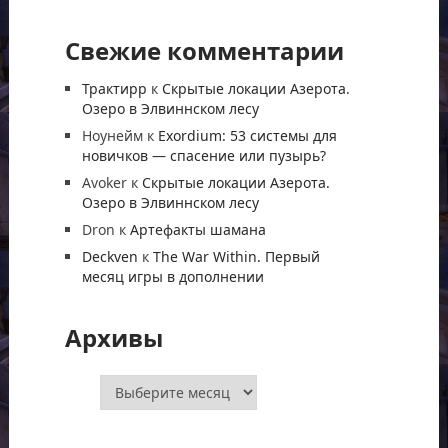
Свежие комментарии
Трактирр
к
Скрытые локации Азерота.
Озеро в Элвиннском лесу
Ноунейм
к
Exordium: 53 системы для
новичков — спасение или пузырь?
Avoker
к
Скрытые локации Азерота.
Озеро в Элвиннском лесу
Dron
к
Артефакты шамана
Deckven
к
The War Within. Первый
месяц игры в дополнении
Архивы
Архивы