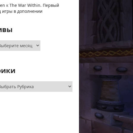
ven
к
The War Within. Первый
ц игры в дополнении
ивы
хивы
рики
брики