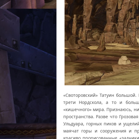
«Своторовский» Татуин большой
трети Нордскола, а то и боль
«кишечного» мира. Признаюсь, н
пространства. Разве что Грозова
Ульдуара, горных пиков и ущелий
маячат горы и сооружения и пр
красиво прорисованные «задник