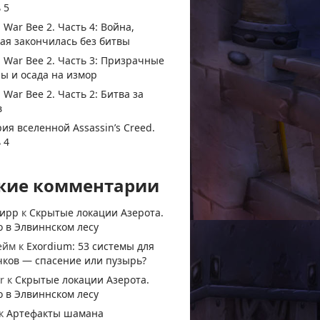
 5
 War Bee 2. Часть 4: Война,
ая закончилась без битвы
 War Bee 2. Часть 3: Призрачные
ы и осада на измор
 War Bee 2. Часть 2: Битва за
в
ия вселенной Assassin’s Creed.
 4
жие комментарии
тирр
к
Скрытые локации Азерота.
 в Элвиннском лесу
ейм
к
Exordium: 53 системы для
чков — спасение или пузырь?
r
к
Скрытые локации Азерота.
 в Элвиннском лесу
к
Артефакты шамана