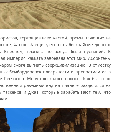
тюристов, торговцев всех мастей, промышляющих не
о же, Хаттов. А еще здесь есть бескрайние дюны и
. Впрочем, планета не всегда была пустыней. В
ая Империя Ракката завоевала этот мир. Аборигены
каром смогл выгнать сверхцивилизацию. В отместку
ных бомбардировок поверхности и превратили ее в
те Песчаного Моря плескались волны… Как бы то ни
инственный разумный вид на планете разделился на
у таскенов и джав, которые зарабатывают тем, что
лам.