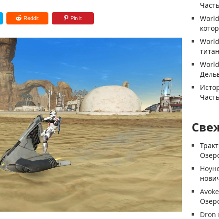
Часть
World
Reddit
Pin it
котор
World
титан
World
Дель
Истор
Часть
Све
Трак
Озеро
Ноун
нови
Avoke
Озеро
Dron