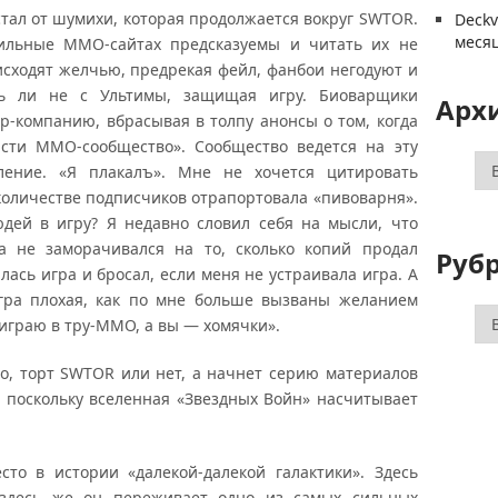
устал от шумихи, которая продолжается вокруг SWTOR.
Deck
меся
ильные ММО-сайтах предсказуемы и читать их не
исходят желчью, предрекая фейл, фанбои негодуют и
 ли не с Ультимы, защищая игру. Биоварщики
Арх
-компанию, вбрасывая в толпу анонсы о том, когда
ясти ММО-сообщество». Сообщество ведется на эту
Ар
ление. «Я плакалъ». Мне не хочется цитировать
 количестве подписчиков отрапортовала «пивоварня».
юдей в игру? Я недавно словил себя на мысли, что
а не заморачивался на то, сколько копий продал
Руб
лась игра и бросал, если меня не устраивала игра. А
игра плохая, как по мне больше вызваны желанием
Ру
 играю в тру-ММО, а вы — хомячки».
 то, торт SWTOR или нет, а начнет серию материалов
 поскольку вселенная «Звездных Войн» насчитывает
сто в истории «далекой-далекой галактики». Здесь
 здесь же он переживает одно из самых сильных