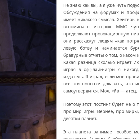
Не знаю как вы, а я уже чуть под
Обсуждения на форумах и проф
имеет никакого смысла. Хейтеры 
вспоминают историю ММО чуть
продолжают провокационную пиар
они расскажут людям «как потр
левую ботву и начинается бур
бравурные отчеты о том, о каком
Какая разница сколько играет л
играя в оффлайн-игры я никогд
издатель. Я играл, если мне нрави
все эти попытки доказать, что 
самоутвердится. Мол, «йа — атец,
Поэтому этот постинг будет не о
про мир игры. Вернее, про миры,
десятки планет.
Эта планета занимает особое ме
рождается Анакин Скайуокер и