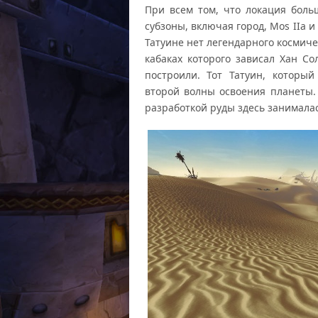
При всем том, что локация больш
субзоны, включая город, Mos IIa 
Татуине нет легендарного космичес
кабаках которого зависал Хан С
построили. Тот Татуин, которы
второй волны освоения планеты.
разработкой руды здесь занимала