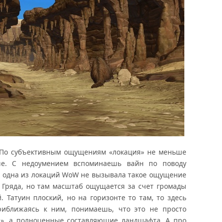
. По субъективным ощущениям «локация» не меньше
ше. С недоумением вспоминаешь вайн по поводу
и одна из локаций WoW не вызывала такое ощущение
я Гряда, но там масштаб ощущается за счет громады
. Татуин плоский, но на горизонте то там, то здесь
иближаясь к ним, понимаешь, что это не просто
и», а полноценные составляющие ландшафта. А про