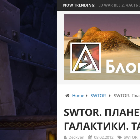
WORLD WAR BEE 2. ЧАСТЬ 3: ПРИЗРАЧНЫЕ 
NOW TRENDING:
Home
SWTOR
SWTOR. План
SWTOR. ПЛАН
ГАЛАКТИКИ. Т
Deckven
08.02.2012
SWTOR