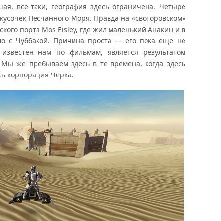
ая, все-таки, география здесь ограничена. Четыре
и кусочек Песчанного Моря. Правда на «своторовском»
кого порта Mos Eisley, где жил маленький Анакин и в
оло с Чуббакой. Причина проста — его пока еще не
й известен нам по фильмам, является результатом
 Мы же пребываем здесь в те времена, когда здесь
сь корпорация Черка.