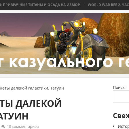
ТИТАНЫ И ОСАДА НА ИЗМОР
WORLD WAR BEE 2. ЧАСТЬ 2: БИТВА ЗА Д
Поиск
еты далекой галактики. Татуин
ЕТЫ ДАЛЕКОЙ
АТУИН
Све
Истор
18 комментариев