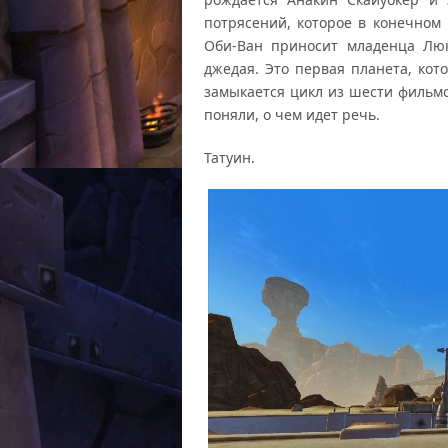
потрясений, которое в конечном 
Оби-Ван приносит младенца Лю
джедая. Это первая планета, кот
замыкается цикл из шести фильмов
поняли, о чем идет речь.
Татуин.