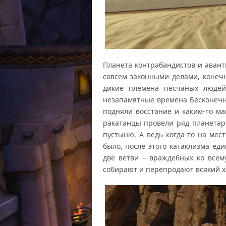
Планета контрабандистов и аван
совсем законными делами, конечн
дикие племена песчаных людей
незапамятные времена Бесконечн
подняли восстание и каким-то ма
ракатанцы провели ряд планетар
пустыню. А ведь когда-то на мес
было, после этого катаклизма ед
две ветви – враждебных ко всем
собирают и перепродают всякий х