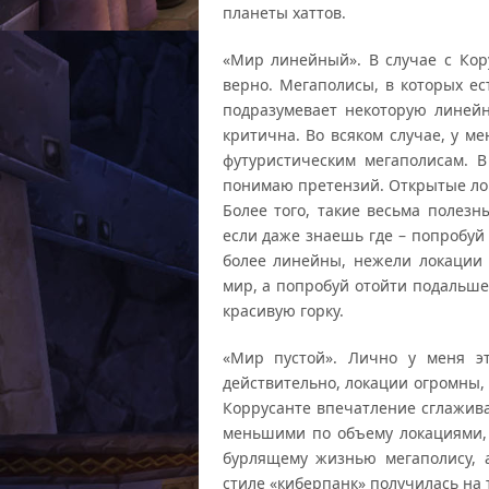
планеты хаттов.
«Мир линейный». В случае с Кор
верно. Мегаполисы, в которых ес
подразумевает некоторую линейн
критична. Во всяком случае, у ме
футуристическим мегаполисам. 
понимаю претензий. Открытые ло
Более того, такие весьма полезн
если даже знаешь где – попробуй
более линейны, нежели локации 
мир, а попробуй отойти подальше
красивую горку.
«Мир пустой». Лично у меня э
действительно, локации огромны,
Коррусанте впечатление сглажив
меньшими по объему локациями, 
бурлящему жизнью мегаполису, 
стиле «киберпанк» получилась на 