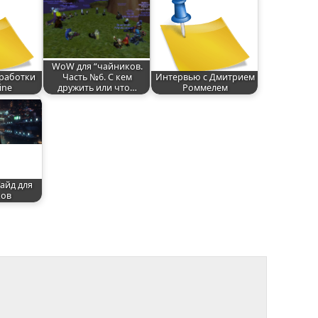
WoW для “чайников.
работки
Часть №6. C кем
Интервью с Дмитрием
ine
дружить или что…
Роммелем
Гайд для
ков