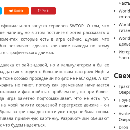
Часть
World
Reddit
Pin it
котор
World
официального запуска серверов SWTOR. О том, что
титан
ще напишу, но в этом постинге я хотел рассказать о
World
моментах, которые есть в игре сейчас. Думаю, что
Дель
йна позволяют сделать кое-какие выводы по этому
Истор
сть с графического движка.
Часть
алека от хай-эндовой, но и калькулятором я бы ее
вадцатки» я ходил с большинством настроек High и
Све
е тоже особых проседаний по фпс не наблюдал. А вот
одить не тянет, потому как временами начинается
Трак
 локациях и флэшпойнтах проблем нет, но при более-
Озеро
а игра заметно подтормаживает. Что не есть гут.
Ноун
 на моей памяти серьезной перетряске движка – он
нови
рана за три года до этого и уже тогда не была топом.
Avoke
ягивала приличную картинку. Разработчики обещают
Озеро
к что будем надеяться.
Dron