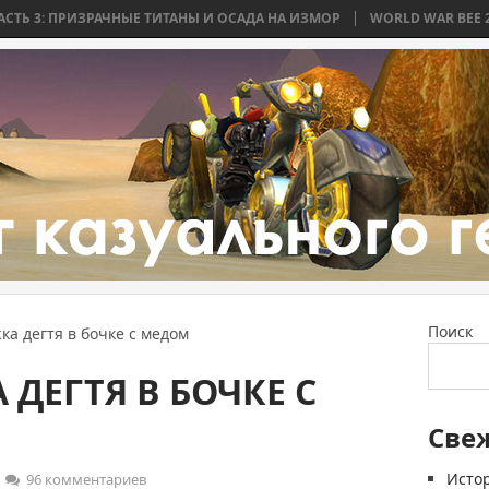
ИЗРАЧНЫЕ ТИТАНЫ И ОСАДА НА ИЗМОР
WORLD WAR BEE 2. ЧАСТЬ 2: Б
Поиск
а дегтя в бочке с медом
 ДЕГТЯ В БОЧКЕ С
Све
Истор
96 комментариев