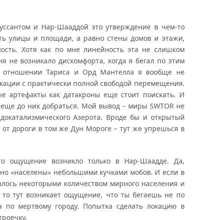
уссантом и Нар-Шааддой это утверждение в чем-то
ть улицы и площади, а равно стены домов и этажи,
ость. Хотя как по мне линейность эта не слишком
ня не возникало дискомфорта, когда я бегал по этим
В отношении Тариса и Орд Мантелла я вообще не
кации с практически полной свободой перемещения.
ые артефакты как датакроны еще стоит поискать. И
 еще до них добраться. Мой вывод – миры SWTOR не
докатализмического Азерота. Вроде бы и открытый
 от дороги в том же Дун Мороге – тут же упрешься в
то ощущение возникло только в Нар-Шаадде. Да,
 но «населены» небольшими кучками мобов. И если в
алось некоторыми количеством мирного населения и
то тут возникает ощущение, что ты бегаешь не по
а по мертвому городу. Попытка сделать локацию в
троечку.