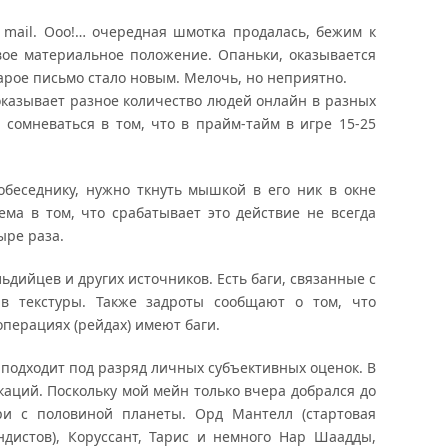
 mail. Ооо!… очередная шмотка продалась, бежим к
ое материальное положение. Опаньки, оказывается
тарое письмо стало новым. Мелочь, но неприятно.
оказывает разное количество людей онлайн в разных
сомневаться в том, что в прайм-тайм в игре 15-25
обеседнику, нужно ткнуть мышкой в его ник в окне
ема в том, что срабатывает это действие не всегда
ыре раза.
ильдийцев и других источников. Есть баги, связанные с
в текстуры. Также задроты сообщают о том, что
операциях (рейдах) имеют баги.
 подходит под разряд личных субъективных оценок. В
каций. Поскольку мой мейн только вчера добрался до
три с половиной планеты. Орд Мантелл (стартовая
ндистов), Коруссант, Тарис и немного Нар Шаадды,