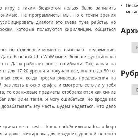
Deck
в игру с таким бюджетом нельзя было запилить
меся
понимаю. Не программисты мы. Но с точки зрения
русифицировать диалоги это куева туча работы, но
Арх
рокам, которые пользуются кириллицей, общаться
Ар
сно, но отдельные моменты вызывают недоумение.
 Даже базовый UI в WoW имеет больше функционала
это. Да и работает оно с ошибками. Так, давая на
Руб
ы для 17-20 уровня я получаю все, вплоть до 50-го.
нных схем, когда просматриваешь предложения на
 раз лезть в окно крафта и смотреть есть ли у тебя
Ру
афта, то оранжевые предметы отображаются как синие
баг или фича такая. Я могу ошибаться, но вроде как
дорабатывать эту часть. Будем надеяться, что дело
е кричат в чат «est … komu nado?» или «nado… u kogo
ются и даже экипировка для младших уровней неплохо