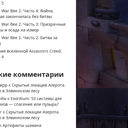
 5
 War Bee 2. Часть 4: Война,
ая закончилась без битвы
 War Bee 2. Часть 3: Призрачные
ы и осада на измор
 War Bee 2. Часть 2: Битва за
в
ия вселенной Assassin’s Creed.
 4
жие комментарии
тирр
к
Скрытые локации Азерота.
 в Элвиннском лесу
ейм
к
Exordium: 53 системы для
чков — спасение или пузырь?
r
к
Скрытые локации Азерота.
 в Элвиннском лесу
к
Артефакты шамана