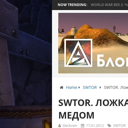
КОТОРАЯ ЗАКОНЧИЛАСЬ БЕЗ БИТВЫ
NOW TRENDING:
WORLD WAR BEE 2. ЧАСТЬ 3: ПР
Home
SWTOR
SWTOR. Ложк
SWTOR. ЛОЖКА
МЕДОМ
Deckven
17.01.2012
SWTOR