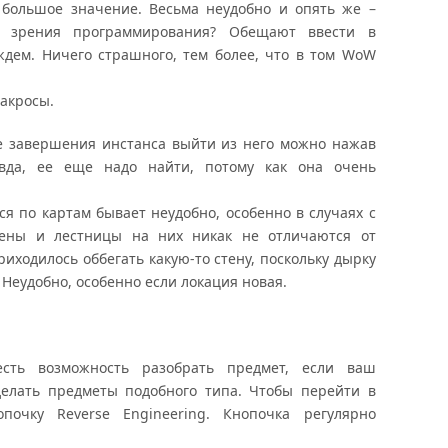
 большое значение. Весьма неудобно и опять же –
и зрения программирования? Обещают ввести в
ждем. Ничего страшного, тем более, что в том WoW
макросы.
ле завершения инстанса выйти из него можно нажав
авда, ее еще надо найти, потому как она очень
я по картам бывает неудобно, особенно в случаях с
тены и лестницы на них никак не отличаются от
риходилось оббегать какую-то стену, поскольку дырку
 Неудобно, особенно если локация новая.
сть возможность разобрать предмет, если ваш
делать предметы подобного типа. Чтобы перейти в
очку Reverse Engineering. Кнопочка регулярно