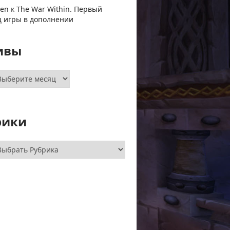
ven
к
The War Within. Первый
ц игры в дополнении
ивы
хивы
рики
брики