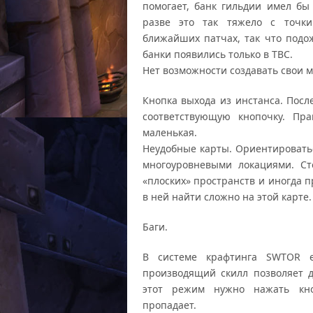
помогает, банк гильдии имел бы
разве это так тяжело с точк
ближайших патчах, так что подо
банки появились только в TBC.
Нет возможности создавать свои 
Кнопка выхода из инстанса. Пос
соответствующую кнопочку. Пр
маленькая.
Неудобные карты. Ориентироватьс
многоуровневыми локациями. С
«плоских» пространств и иногда п
в ней найти сложно на этой карте.
Баги.
В системе крафтинга SWTOR е
производящий скилл позволяет 
этот режим нужно нажать кноп
пропадает.