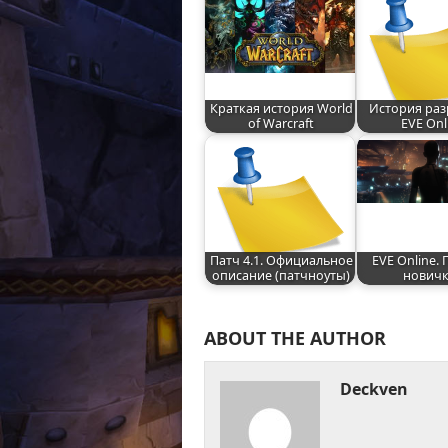
Краткая история World
История раз
of Warcraft
EVE Onl
Патч 4.1. Официальное
EVE Online. 
описание (патчноуты)
нович
ABOUT THE AUTHOR
Deckven