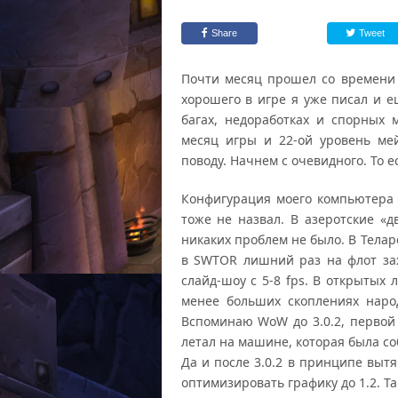
Share
Tweet
Почти месяц прошел со времени 
хорошего в игре я уже писал и е
багах, недоработках и спорных 
месяц игры и 22-ой уровень ме
поводу. Начнем с очевидного. То е
Конфигурация моего компьютера д
тоже не назвал. В азеротские «д
никаких проблем не было. В Телар
в SWTOR лишний раз на флот зах
слайд-шоу с 5-8 fps. В открытых
менее больших скоплениях народ
Вспоминаю WoW до 3.0.2, первой
летал на машине, которая была соб
Да и после 3.0.2 в принципе выт
оптимизировать графику до 1.2. Та