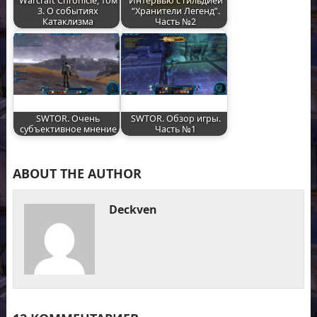
Warcraft Chronicle, том
Интервью с гильдией
3. О событиях
“Хранители Легенд”.
Катаклизма
Часть №2
SWTOR. Очень
SWTOR. Обзор игры.
субъективное мнение
Часть №1
ABOUT THE AUTHOR
Deckven