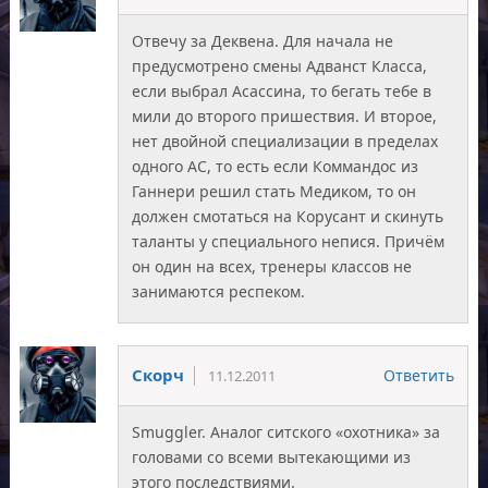
Отвечу за Деквена. Для начала не
предусмотрено смены Адванст Класса,
если выбрал Асассина, то бегать тебе в
мили до второго пришествия. И второе,
нет двойной специализации в пределах
одного АС, то есть если Коммандос из
Ганнери решил стать Медиком, то он
должен смотаться на Корусант и скинуть
таланты у специального непися. Причём
он один на всех, тренеры классов не
занимаются респеком.
Скорч
Ответить
11.12.2011
Smuggler. Аналог ситского «охотника» за
головами со всеми вытекающими из
этого последствиями.