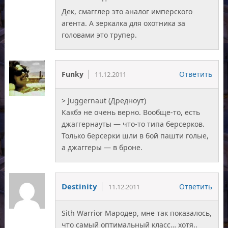
Дек, смагглер это аналог имперского
агента. А зеркалка для охотника за
головами это трупер.
Funky
Ответить
11.12.2011
> Juggernaut (Дредноут)
Какбэ не очень верно. Вообще-то, есть
джаггернауты — что-то типа берсерков.
Только берсерки шли в бой пашти голые,
а джаггеры — в броне.
Destinity
Ответить
11.12.2011
Sith Warrior Мародер, мне так показалось,
что самый оптимальный класс… хотя..