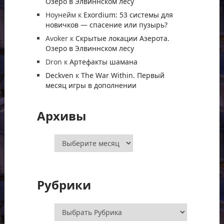
Озеро в Элвиннском лесу
Ноунейм
к
Exordium: 53 системы для
новичков — спасение или пузырь?
Avoker
к
Скрытые локации Азерота.
Озеро в Элвиннском лесу
Dron
к
Артефакты шамана
Deckven
к
The War Within. Первый
месяц игры в дополнении
Архивы
Архивы
Рубрики
Рубрики