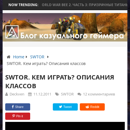
ЕЗ БИТВЫ
NOW TRENDING:
WORLD WAR BEE 2. ЧАСТЬ 3: ПРИЗРАЧНЫЕ ТИТАНЫ И ОСА
Home
SWTOR
SWTOR. Кем играть? Описания классов
SWTOR. КЕМ ИГРАТЬ? ОПИСАНИЯ
КЛАССОВ
Deckven
11.12.2011
SWTOR
12 комментариев
Share
Tweet
Reddit
Pin it