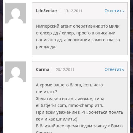
LifeSeeker
Ответить
13.12.2011
Имперский агент оперативник это мили
стелсер дд / хилер, просто в описании
написано дд, а вописании самого класса
рендж дд.
Carma
Ответить
20.12.2011
А кроме вашего блога, есть чего
почитать?
Желательно на английзком, типа
elitistjerks.com, mmo-champ итп..
При всем уважении к РП, хочеться понять
кем и как шпилить:)
В ближайшее время подам заявку к Вам в
Comcon.