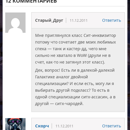
12 КОММЕНТАРИЕВ
Старый_Друг
Ответить
11.12.2011
Мне приглянулся класс Сит-инквизитор
потому что сочетает две моих любимых
спека — танк и кастер-дд, чего мне
сильно не хватало в WoW (друли не в
счет, как-то не затянул этот класс).
Дек, вопрос! Есть ли в далекой-далекой
Галактике аналог двойной
специализации? И если есть, могу ли я
выбирать другой подкласс? То есть в
одной специализации ситх-ассасин, а в
другой — ситх-чародей.
Скорч
Ответить
11.12.2011