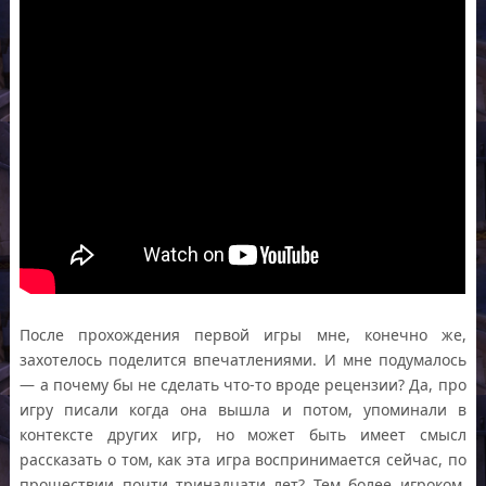
После прохождения первой игры мне, конечно же,
захотелось поделится впечатлениями. И мне подумалось
— а почему бы не сделать что-то вроде рецензии? Да, про
игру писали когда она вышла и потом, упоминали в
контексте других игр, но может быть имеет смысл
рассказать о том, как эта игра воспринимается сейчас, по
прошествии почти тринадцати лет? Тем более игроком,