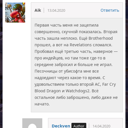
Aik
Ответить
13.04.2020
Первая часть меня не зацепила
совершенно, скучной показалась. Вторая
часть зашла неплохо. Ещё Brotherhood
прошел, а вот на Revelations сломался.
Пробовал ещё третью часть, наверное —
про индейцев, но там тоже где-то в
середине забросил и больше не играл.
Песочницы от убисофта мне все
надоедают через какое-то время. С
удовольствием только второй АС, Far Cry
Blood Dragon и Watchdogs2. Всё
остальное либо заброшено, либо даже не
начато.
Deckven
14.04.2020