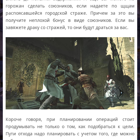
горожан сделать союзников, если надаете по щщам
распоясавшейся городской страже. Причем за это вы
получите неплохой бонус в виде союзников. Если вы
завяжете драку со стражей, то они будут драться за вас.
Короче говоря, при планировании операций стоит
продумывать не только о том, как подобраться к цели.
Пути отхода надо планировать с учетом того, где можно