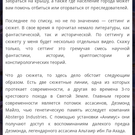
забраться на крышу, а также где население города может
вам помочь отбиться или оторваться от преследователей.
Последнее по списку, но не по значению — сеттинг и
сюжет. В свое время я прочитал немало литературы, как
фантастической, так и исторической. По сеттингу и
сюжету у меня будет несколько отдельных видео. Скажу
только, что сеттинг это гремучая смесь научной
фантастики, истории, криптоистории и
конспирологических теорий.
Что до сюжета, то здесь дело обстоит следующим
образом. Есть две сюжетные линии, одна из которых
протекает современности, а другая во времена 3-го
крестового похода в Святой Земле. Главным героем
современности является потомок ассасинов, Дезмонд
Майлз, чью генетическую память исследует компания
Abstergo Industries. С помощью установки «Анимус» они
получают доступ к воспоминаниям далекого предка
Дезмонда, легендарного ассасина Альтаир ибн Ла-Ахада.