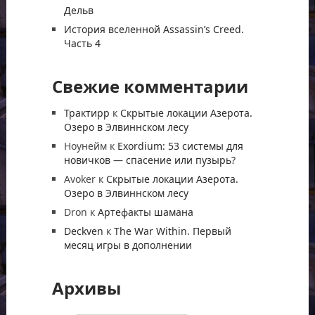
Дельв
История вселенной Assassin’s Creed.
Часть 4
Свежие комментарии
Трактирр
к
Скрытые локации Азерота.
Озеро в Элвиннском лесу
Ноунейм
к
Exordium: 53 системы для
новичков — спасение или пузырь?
Avoker
к
Скрытые локации Азерота.
Озеро в Элвиннском лесу
Dron
к
Артефакты шамана
Deckven
к
The War Within. Первый
месяц игры в дополнении
Архивы