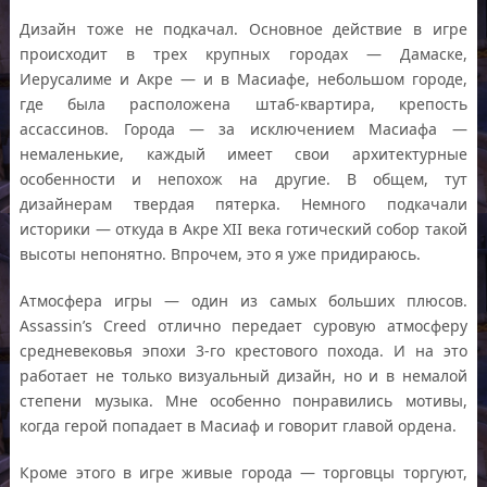
Дизайн тоже не подкачал. Основное действие в игре
происходит в трех крупных городах — Дамаске,
Иерусалиме и Акре — и в Масиафе, небольшом городе,
где была расположена штаб-квартира, крепость
ассассинов. Города — за исключением Масиафа —
немаленькие, каждый имеет свои архитектурные
особенности и непохож на другие. В общем, тут
дизайнерам твердая пятерка. Немного подкачали
историки — откуда в Акре XII века готический собор такой
высоты непонятно. Впрочем, это я уже придираюсь.
Атмосфера игры — один из самых больших плюсов.
Assassin’s Creed отлично передает суровую атмосферу
средневековья эпохи 3-го крестового похода. И на это
работает не только визуальный дизайн, но и в немалой
степени музыка. Мне особенно понравились мотивы,
когда герой попадает в Масиаф и говорит главой ордена.
Кроме этого в игре живые города — торговцы торгуют,