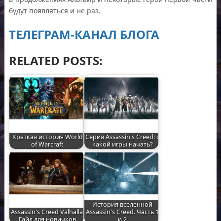
будут появляться и не раз.
ТЕЛЕГРАМ-КАНАЛ БЛОГА
RELATED POSTS:
Краткая история World
Серия Assassin's Creed: с
of Warcraft
какой игры начать?
История вселенной
Assassin's Creed Valhalla.
Assassin's Creed. Часть 1
Гайд для новичков
и 2