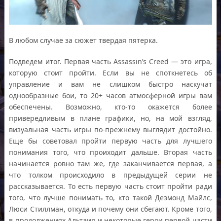
В любом случае за сюжет твердая пятерка.
Подведем итог. Первая часть Assassin’s Creed — это игра,
которую стоит пройти. Если вы не споткнетесь об
управление и вам не слишком быстро наскучат
однообразные бои, то 20+ часов атмосферной игры вам
обеспечены. Возможно, кто-то окажется более
привередливым в плане графики, но, на мой взгляд,
визуальная часть игры по-прежнему выглядит достойно.
Еще бы советовал пройти первую часть для лучшего
понимания того, что проиходит дальше. Вторая часть
начинается ровно там же, где заканчивается первая, а
что толком происходило в предыдущей серии не
рассказывается. То есть первую часть стоит пройти ради
того, что лучше понимать то, кто такой Дезмонд Майлс,
Люси Стиллман, откуда и почему они сбегают. Кроме того,
в продолжениях Альтаир и некоторые герои первой части