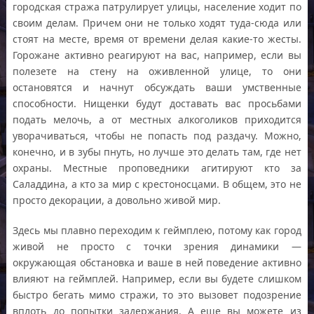
городская стража патрулирует улицы, население ходит по
своим делам. Причем они не только ходят туда-сюда или
стоят на месте, время от времени делая какие-то жесты.
Горожане активно реагируют на вас, например, если вы
полезете на стену на оживленной улице, то они
остановятся и начнут обсуждать ваши умственные
способности. Нищенки будут доставать вас просьбами
подать мелочь, а от местных алкоголиков приходится
уворачиваться, чтобы не попасть под раздачу. Можно,
конечно, и в зубы пнуть, но лучше это делать там, где нет
охраны. Местные проповедники агитируют кто за
Саладдина, а кто за мир с крестоносцами. В общем, это не
просто декорации, а довольно живой мир.
Здесь мы плавно переходим к геймплею, потому как город
живой не просто с точки зрения динамики —
окружающая обстановка и ваше в ней поведение активно
влияют на геймплей. Например, если вы будете слишком
быстро бегать мимо стражи, то это вызовет подозрение
вплоть до попытки задержания. А еще вы можете из