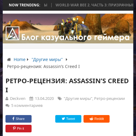
АСЬ БЕЗ БИТВЫ
NOW TRENDING:
WORLD WAR BEE 2. ЧАСТЬ 3: ПРИЗРАЧНЫЕ ТИТАНЫ 
Home
"Другие миры"
Ретро-рецензия: Assassin’s Creed I
РЕТРО-РЕЦЕНЗИЯ: ASSASSIN’S CREED
I
Deckven
13.04.2020
"Другие миры"
,
Ретро-рецензии
5 комментариев
Share
Tweet
Reddit
Pin it