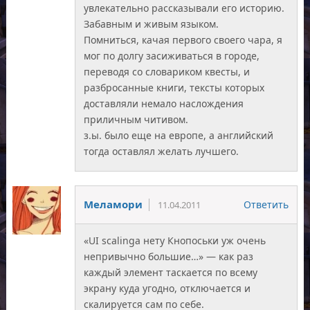
увлекательно рассказывали его историю.
Забавным и живым языком.
Помниться, качая первого своего чара, я
мог по долгу засиживаться в городе,
переводя со словариком квесты, и
разбросанные книги, тексты которых
доставляли немало наслождения
приличным читивом.
з.ы. было еще на европе, а английский
тогда оставлял желать лучшего.
Меламори
Ответить
11.04.2011
«UI scalingа нету Кнопоськи уж очень
непривычно большие…» — как раз
каждый элемент таскается по всему
экрану куда угодно, отключается и
скалируется сам по себе.