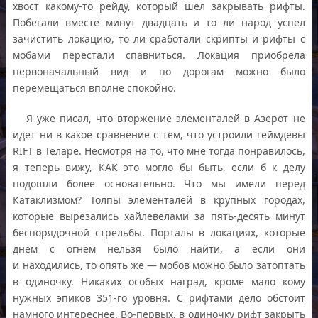
хвост какому-то рейду, который шел закрывать рифты.
Побегали вместе минут двадцать и то ли народ успел
зачистить локацию, то ли сработали скрипты и рифты с
мобами перестали спавниться. Локация приобрела
первоначальный вид и по дорогам можно было
перемещаться вполне спокойно.
Я уже писал, что вторжение элементалей в Азерот не
идет ни в какое сравнение с тем, что устроили геймдевы
RIFT в Теларе. Несмотря на то, что мне тогда понравилось,
я теперь вижу, КАК это могло бы быть, если б к делу
подошли более основательно. Что мы имели перед
Катаклизмом? Толпы элементалей в крупных городах,
которые вырезались хайлевелами за пять-десять минут
беспорядочной стрельбы. Порталы в локациях, которые
днем с огнем нельзя было найти, а если они
и находились, то опять же — мобов можно было затоптать
в одиночку. Никаких особых наград, кроме мало кому
нужных эпиков 351-го уровня. С рифтами дело обстоит
намного интереснее. Во-первых, в одиночку рифт закрыть