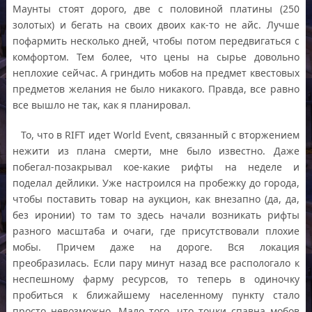
Маунты стоят дорого, две с половиной платины (250
золотых) и бегать на своих двоих как-то не айс. Лучше
пофармить несколько дней, чтобы потом передвигаться с
комфортом. Тем более, что цены на сырье довольно
неплохие сейчас. А гриндить мобов на предмет квестовых
предметов желания не было никакого. Правда, все равно
все вышло не так, как я планировал.
То, что в RIFT идет World Event, связанный с вторжением
нежити из плана смерти, мне было известно. Даже
побегал-позакрывал кое-какие рифты на неделе и
поделал дейлики. Уже настроился на пробежку до города,
чтобы поставить товар на аукцион, как внезапно (да, да,
без иронии) то там то здесь начали возникать рифты
разного масштаба и очаги, где присутствовали плохие
мобы. Причем даже на дороге. Вся локация
преобразилась. Если пару минут назад все распологало к
неспешному фарму ресурсов, то теперь в одиночку
пробиться к ближайшему населенному пункту стало
просто невозможно. Мало того, что точки спавна мобов