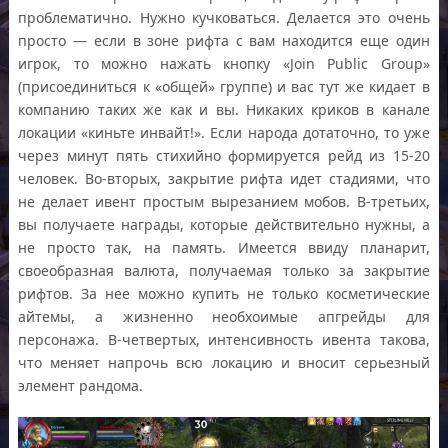
проблематично. Нужно кучковаться. Делается это очень
просто — если в зоне рифта с вам находится еще один
игрок, то можно нажать кнопку «Join Public Group»
(присоединиться к «общей» группе) и вас тут же кидает в
компанию таких же как и вы. Никаких криков в канале
локации «киньте инвайт!». Если народа дотаточно, то уже
через минут пять стихийно формируется рейд из 15-20
человек. Во-вторых, закрытие рифта идет стадиями, что
не делает ивент простым вырезанием мобов. В-третьих,
вы получаете награды, которые действительно нужны, а
не просто так, на память. Имеется ввиду планарит,
своеобразная валюта, получаемая только за закрытие
рифтов. За нее можно купить не только косметические
айтемы, а жизненно необхоимые апгрейды для
персонажа. В-четвертых, интенсивность ивента такова,
что меняет напрочь всю локацию и вносит серьезный
элемент рандома.