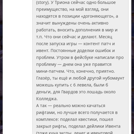
(story). У Триона сейчас одно большое
преимущество, на мой взгляд, они
находятся в позиции «догоняющего», а
значит вынуждены очень активно
работать, вносить дополнения в мир и
т.п. Что они сейчас и делают. Месяц
после запуска игры — контент патч и
ивент. Постоянные доделки ошибок и
проблем. Утром в фейсбуке написали про
проблему — днем она уже правится
мини-патчем. Что, конечно, приятно.
Глазёр, ты ещё и любой другой нубомаунт
можешь купить с 6 левела, были б
деньги, для Гвардов это лошадь около
Колледжа.
А так — реально можно качаться
рифтами, но лучше всего получается в
комплексе: поделал квестики, пошел
закрыл рифты, поделал дейлики Ивента
(тоже куча экспы, денег и ивентовой