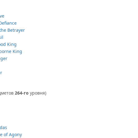
ove
 Defiance
 the Betrayer
il
ood King
tborne King
nger
r
дметов
264-го
уровня)
idas
de of Agony