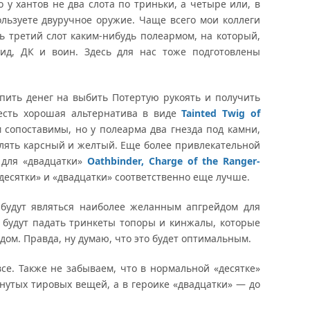
у хантов не два слота по триньки, а четыре или, в
ользуете двуручное оружие. Чаще всего мои коллеги
ть третий слот каким-нибудь полеармом, на который,
уид, ДК и воин. Здесь для нас тоже подготовлены
пить денег на выбить Потертую рукоять и получить
 есть хорошая альтернатива в виде
Tainted Twig of
 сопоставимы, но у полеарма два гнезда под камни,
влять карсный и желтый. Еще более привлекательной
 для «двадцатки»
Oathbinder, Charge of the Ranger-
«десятки» и «двадцатки» соответственно еще лучше.
удут являться наиболее желанным апгрейдом для
я будут падать тринкеты топоры и кинжалы, которые
дом. Правда, ну думаю, что это будет оптимальным.
се. Также не забываем, что в нормальной «десятке»
нутых тировых вещей, а в героике «двадцатки» — до