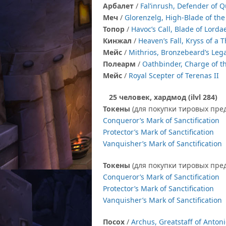
Арбалет
/
Fal’inrush, Defender of Q
Меч
/
Glorenzelg, High-Blade of the
Топор
/
Havoc’s Call, Blade of Lord
Кинжал
/
Heaven’s Fall, Kryss of a 
Мейс
/
Mithrios, Bronzebeard’s Leg
Полеарм
/
Oathbinder, Charge of t
Мейс
/
Royal Scepter of Terenas II
25 человек, хардмод (ilvl 284)
Токены
(для покупки тировых пре
Conqueror’s Mark of Sanctification
Protector’s Mark of Sanctification
Vanquisher’s Mark of Sanctification
Токены
(для покупки тировых пре
Conqueror’s Mark of Sanctification
Protector’s Mark of Sanctification
Vanquisher’s Mark of Sanctification
Посох
/
Archus, Greatstaff of Anton