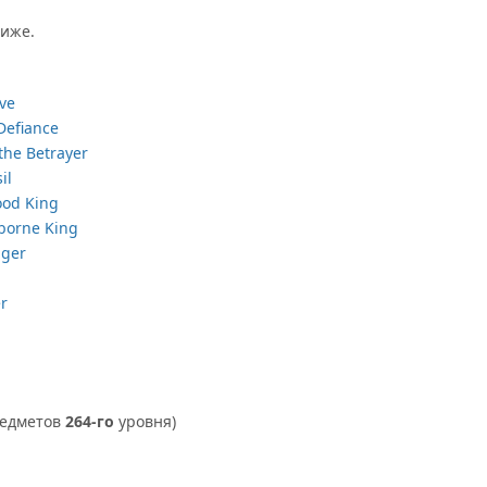
иже.
ove
 Defiance
 the Betrayer
il
ood King
tborne King
nger
r
редметов
264-го
уровня)