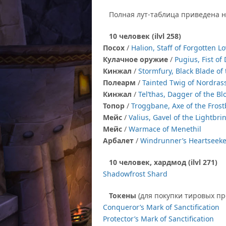
Полная лут-таблица приведена н
10 человек (ilvl 258)
Посох
/
Halion, Staff of Forgotten L
Кулачное оружие
/
Pugius, Fist of
Кинжал
/
Stormfury, Black Blade of
Полеарм
/
Tainted Twig of Nordrass
Кинжал
/
Tel’thas, Dagger of the Bl
Топор
/
Troggbane, Axe of the Fros
Мейс
/
Valius, Gavel of the Lightbri
Мейс
/
Warmace of Menethil
Арбалет
/
Windrunner’s Heartseeke
10 человек, хардмод (ilvl 271)
Shadowfrost Shard
Токены
(для покупки тировых п
Conqueror’s Mark of Sanctification
Protector’s Mark of Sanctification