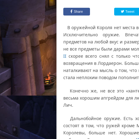
Share
Tweet
В оружейной Короля нет места вс
Исключительно оружие. Впеча
предметов на любой вкус и размер
не все предметы были дарами мол
II
скорее всего снял с только чт
возвращения в Лордаерон. Больш
наталкивают на мысль о том, что
стала неплохим поводом пополнит
Конечно же, не все это «хантер
весьма хорошим апгрейдом для лю
Лич.
Дальнобойное оружие. Есть хор
состоят в том, что ружей кроме 
Королевы, больше нет. Хорошие