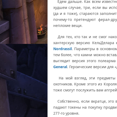
Едем дальше. Как всем известно 
худшем случае, три, если вы исп
(да и я тоже), стараются заполни
почему-то претендуют ферал-др
неплохие вещи.
Для тех, кто так и не смог нако
хантерскую версию Кель’Делара
Nordrassil
. Параметры в основном
тем более, что камни можно вста
выглядит версия этого полеарма
General
. Героические версии для 
На мой взгляд, эти предметы б
охотников. Кроме этого из Корол
тоже смогут послужить вам апгрей
Собственно, если вкратце, это в
падают токены на покупку продви
277-го уровня.