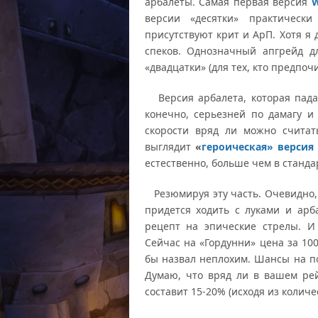
арбалеты. Самая первая версия
W
версии «десятки» практическ
присутствуют крит и АрП. Хотя я
спеков. Однозначный апгрейд д
«двадцатки» (для тех, кто предпочи
Версия арбалета, которая пада
конечно, серьезней по дамагу и
скорости вряд ли можно считат
выглядит
«
героическая» версия 
естественно, больше чем в станда
Резюмируя эту часть. Очевидно, 
придется ходить с луками и арб
рецепт на эпические стрелы. И
Сейчас на «Гордунни» цена за 100
бы назвал неплохим. Шансы на по
Думаю, что вряд ли в вашем рей
составит 15-20% (исходя из количе