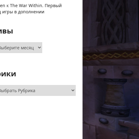
ven
к
The War Within. Первый
ц игры в дополнении
ивы
хивы
рики
брики