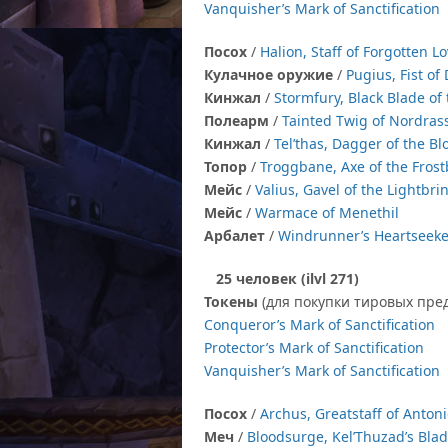
Vanquisher’s Mark of Sanctification
Посох
/
Halion, Staff of Forgotten L
Кулачное оружие
/
Pugius, Fist of
Кинжал
/
Stormfury, Black Blade of
Полеарм
/
Tainted Twig of Nordrass
Кинжал
/
Tel’thas, Dagger of the Bl
Топор
/
Troggbane, Axe of the Fros
Мейс
/
Valius, Gavel of the Lightbri
Мейс
/
Warmace of Menethil
Арбалет
/
Windrunner’s Heartseeke
25 человек (ilvl 271)
Токены
(для покупки тировых пре
Conqueror’s Mark of Sanctification
Protector’s Mark of Sanctification
Vanquisher’s Mark of Sanctification
Посох
/
Archus, Greatstaff of Anton
Меч
/
Bloodsurge, Kel’Thuzad’s Bla