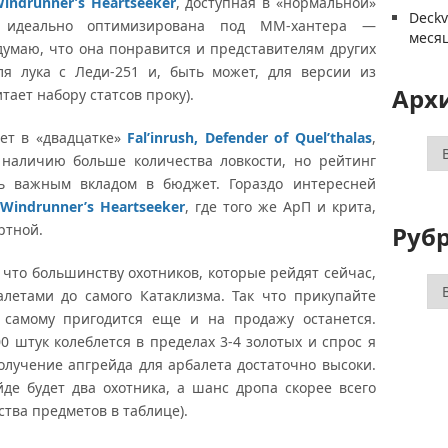
indrunner’s Heartseeker
, доступная в «нормальной»
Deck
и идеально оптимизирована под ММ-хантера —
меся
 думаю, что она понравится и представителям других
ля лука с Леди-251 и, быть может, для версии из
Арх
тает набору статсов проку).
ет в «двадцатке»
Fal’inrush, Defender of Quel’thalas
,
Ар
 наличию больше количества ловкости, но рейтинг
ь важным вкладом в бюджет. Гораздо интересней
Windrunner’s Heartseeker
, где того же АрП и крита,
Руб
ртной.
что большинству охотников, которые рейдят сейчас,
Ру
алетами до самого Катаклизма. Так что прикупайте
 самому пригодится еще и на продажу останется.
0 штук колеблется в пределах 3-4 золотых и спрос я
лучение апгрейда для арбалета достаточно высоки.
де будет два охотника, а шанс дропа скорее всего
ства предметов в таблице).