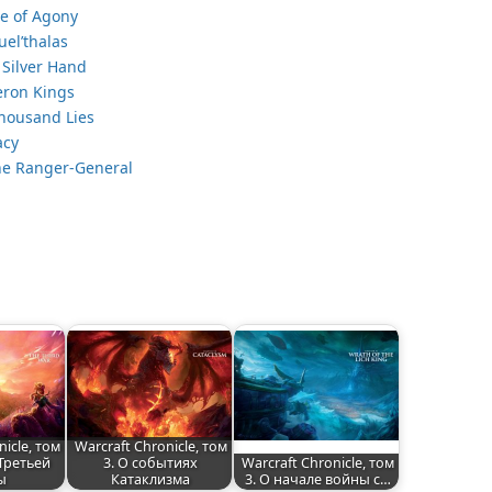
de of Agony
uel’thalas
 Silver Hand
aeron Kings
Thousand Lies
acy
he Ranger-General
nicle, том
Warcraft Chronicle, том
 Третьей
3. О событиях
Warcraft Chronicle, том
ы
Катаклизма
3. О начале войны с…