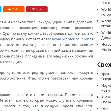
Часть
World
Reddit
Pin it
котор
World
яким мелочам типа накидок, украшений и доспехов.
титан
тляющая коллекция колюще-режуще-стреляющих
World
. Судя по всему коллекция собиралась долго и далеко
Дель
одому принцу. Вот этот Артас
Royal Scepter of Terenas
Истор
о заколотого им отца после того памятного многим
Часть
ое же количество оружия с эльфийскими названиями
 война против Иллидана и его эльфийских союзников
ь коллекцию.
Све
с лут», но есть ряд предметов, которые окажутся
Трак
бого охотника. Итак, что же приготовил нам Король-
Озеро
Ноун
нови
ошие новости и плохие новости. Плохие новости
Avoke
Метателя котлет, который можно слутать с Кровавой
Озеро
 новости в том, что в сундуке Короля-Лича есть
Dron