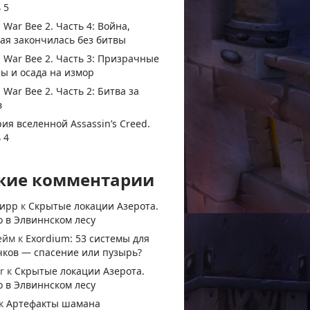
 5
 War Bee 2. Часть 4: Война,
ая закончилась без битвы
 War Bee 2. Часть 3: Призрачные
ы и осада на измор
 War Bee 2. Часть 2: Битва за
в
ия вселенной Assassin’s Creed.
 4
жие комментарии
тирр
к
Скрытые локации Азерота.
 в Элвиннском лесу
ейм
к
Exordium: 53 системы для
чков — спасение или пузырь?
r
к
Скрытые локации Азерота.
 в Элвиннском лесу
к
Артефакты шамана