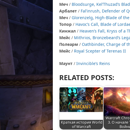
Меч
/
Bloodsurge, Kel’Thuzad’s Bla
Арбалет
/
Fal’inrush, Defender of Q
Меч
/
Glorenzelg, High-Blade of the
Топор
/
Havoc’s Call, Blade of Lord
Кинжал
/
Heaven’s Fall, Kryss of a 
Мейс
/
Mithrios, Bronzebeard’s Leg
Полеарм
/
Oathbinder, Charge of t
Мейс
/
Royal Scepter of Terenas II
Маунт
/
Invincible’s Reins
RELATED POSTS:
Warcraft Chro
Краткая история World
3. О начале
of Warcraft
Войн