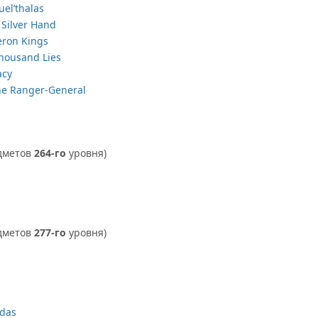
uel’thalas
 Silver Hand
aeron Kings
Thousand Lies
acy
he Ranger-General
дметов
264-го
уровня)
дметов
277-го
уровня)
idas