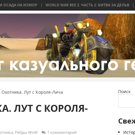
НА ИЗМОР
WORLD WAR BEE 2. ЧАСТЬ 2: БИТВА ЗА ДЕЛЬВ
WORLD WA
Поиск
 Охотника. Лут с Короля-Лича
А. ЛУТ С КОРОЛЯ-
Све
Истор
отника
,
Рейды WoW
1 комментарий