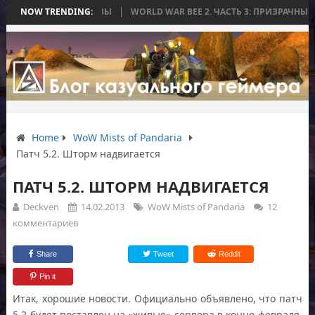
ЧИЛАСЬ БЕЗ БИТВЫ
NOW TRENDING:
WORLD WAR BEE 2. ЧАСТЬ 3: ПРИЗРАЧНЫЕ ТИТА
Home
WoW Mists of Pandaria
Патч 5.2. Шторм надвигается
ПАТЧ 5.2. ШТОРМ НАДВИГАЕТСЯ
Deckven
14.02.2013
WoW Mists of Pandaria
12
комментариев
Share
Tweet
Reddit
Pin it
Итак, хорошие новости. Официально объявлено, что патч
5.2 будет поставлен на «живые» сервера в конце февраля,