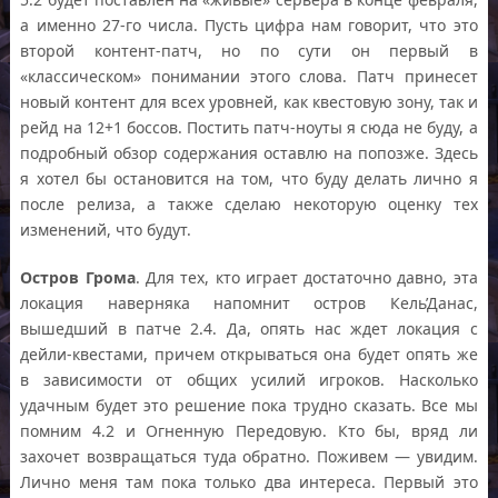
а именно 27-го числа. Пусть цифра нам говорит, что это
второй контент-патч, но по сути он первый в
«классическом» понимании этого слова. Патч принесет
новый контент для всех уровней, как квестовую зону, так и
рейд на 12+1 боссов. Постить патч-ноуты я сюда не буду, а
подробный обзор содержания оставлю на попозже. Здесь
я хотел бы остановится на том, что буду делать лично я
после релиза, а также сделаю некоторую оценку тех
изменений, что будут.
Остров Грома
. Для тех, кто играет достаточно давно, эта
локация наверняка напомнит остров Кель’Данас,
вышедший в патче 2.4. Да, опять нас ждет локация с
дейли-квестами, причем открываться она будет опять же
в зависимости от общих усилий игроков. Насколько
удачным будет это решение пока трудно сказать. Все мы
помним 4.2 и Огненную Передовую. Кто бы, вряд ли
захочет возвращаться туда обратно. Поживем — увидим.
Лично меня там пока только два интереса. Первый это