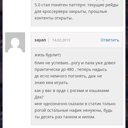
5.0 стал понятен паттерн: текущие рейды
для кроссервера закрыты, прошлые
контенты открыты.
sayan
Ответить
14.02.2013
жизь бурлит)
блин не успеваю…рогу и пала уже довел
практически до 480 , теперь надысь
дк есчо немного погонять, даж не
знаю кем играть.
как у вас в орде с рогами и кошаками
Дек?
мне однозначно сказали в статик только
рогой остальные нафик ненужны, будь
ты десять раз танком и хилом.