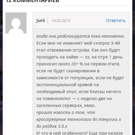
12 КОММЕНТАРИЕВ
Jurii
Ответить
14.02.2013
когда она разблокируется пока непонятно.
Если мне не изменяет мой склероз 3-4й
этап отвоевания острова. Как оно будет
проходить на лайве — хз, на птре 1 день
приносил около 20+ % на первом этапе,
если не будет скалирования в
зависимости от популяции, если не будет
экспоненциальной кривой на
необходимый опыт, если близзы ничего
не поменяли/ют — с неделю-две на
заселенных серверах, имхо.
пришла новость о том, что
кроссерверные технологии до тянулись и
до рейдов 5.0.х
И что в ней особенного? Еще при релизе