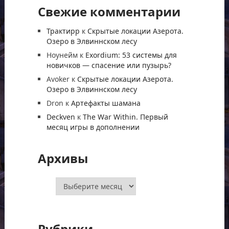
Свежие комментарии
Трактирр
к
Скрытые локации Азерота.
Озеро в Элвиннском лесу
Ноунейм
к
Exordium: 53 системы для
новичков — спасение или пузырь?
Avoker
к
Скрытые локации Азерота.
Озеро в Элвиннском лесу
Dron
к
Артефакты шамана
Deckven
к
The War Within. Первый
месяц игры в дополнении
Архивы
Архивы
Рубрики