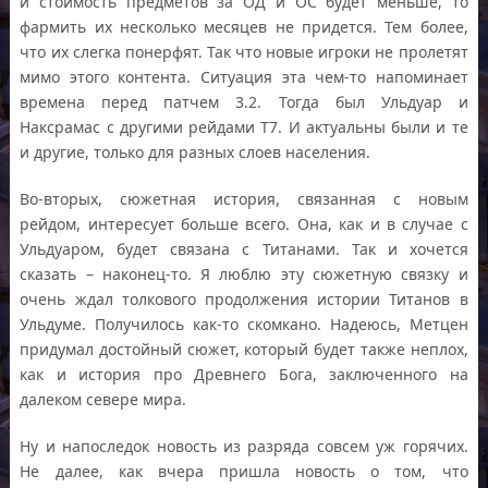
и стоимость предметов за ОД и ОС будет меньше, то
фармить их несколько месяцев не придется. Тем более,
что их слегка понерфят. Так что новые игроки не пролетят
мимо этого контента. Ситуация эта чем-то напоминает
времена перед патчем 3.2. Тогда был Ульдуар и
Наксрамас с другими рейдами Т7. И актуальны были и те
и другие, только для разных слоев населения.
Во-вторых, сюжетная история, связанная с новым
рейдом, интересует больше всего. Она, как и в случае с
Ульдуаром, будет связана с Титанами. Так и хочется
сказать – наконец-то. Я люблю эту сюжетную связку и
очень ждал толкового продолжения истории Титанов в
Ульдуме. Получилось как-то скомкано. Надеюсь, Метцен
придумал достойный сюжет, который будет также неплох,
как и история про Древнего Бога, заключенного на
далеком севере мира.
Ну и напоследок новость из разряда совсем уж горячих.
Не далее, как вчера пришла новость о том, что