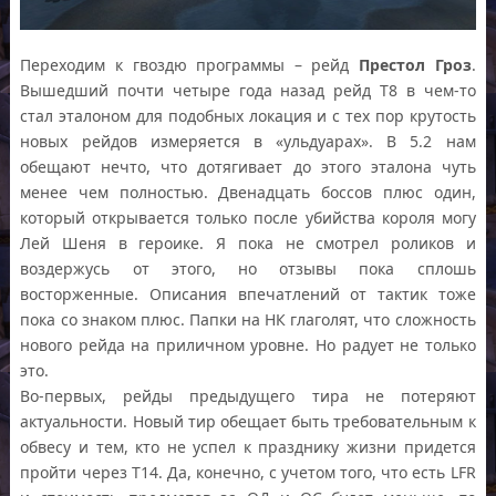
Переходим к гвоздю программы – рейд
Престол Гроз
.
Вышедший почти четыре года назад рейд Т8 в чем-то
стал эталоном для подобных локация и с тех пор крутость
новых рейдов измеряется в «ульдуарах». В 5.2 нам
обещают нечто, что дотягивает до этого эталона чуть
менее чем полностью. Двенадцать боссов плюс один,
который открывается только после убийства короля могу
Лей Шеня в героике. Я пока не смотрел роликов и
воздержусь от этого, но отзывы пока сплошь
восторженные. Описания впечатлений от тактик тоже
пока со знаком плюс. Папки на НК глаголят, что сложность
нового рейда на приличном уровне. Но радует не только
это.
Во-первых, рейды предыдущего тира не потеряют
актуальности. Новый тир обещает быть требовательным к
обвесу и тем, кто не успел к празднику жизни придется
пройти через T14. Да, конечно, с учетом того, что есть LFR