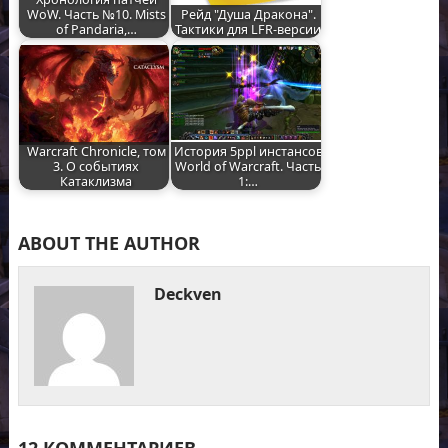
WoW. Часть №10. Mists
Рейд "Душа Дракона".
of Pandaria,…
Тактики для LFR-версии
Warcraft Chronicle, том
История 5ppl инстансов
3. О событиях
World of Warcraft. Часть
Катаклизма
1:…
ABOUT THE AUTHOR
Deckven