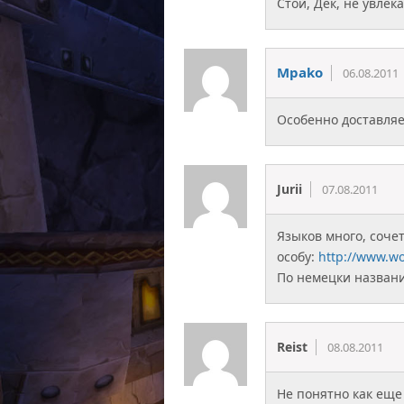
Стой, Дек, не увлека
Mpako
06.08.2011
Особенно доставляет
Jurii
07.08.2011
Языков много, соче
особу:
http://www.w
По немецки названи
Reist
08.08.2011
Не понятно как еще