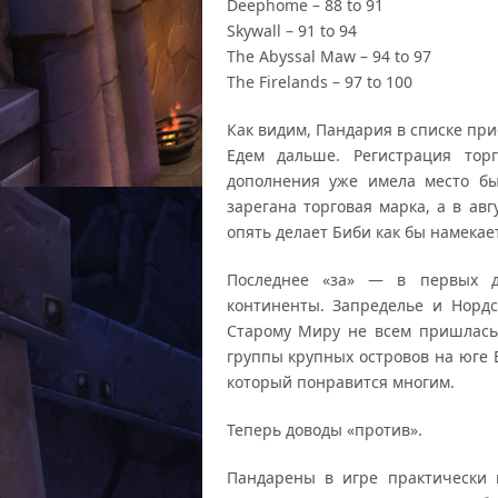
Deephome – 88 to 91
Skywall – 91 to 94
The Abyssal Maw – 94 to 97
The Firelands – 97 to 100
Как видим, Пандария в списке при
Едем дальше. Регистрация тор
дополнения уже имела место бы
зарегана торговая марка, а в ав
опять делает Биби как бы намекает
Последнее «за» — в первых д
континенты. Запределье и Нордс
Старому Миру не всем пришлась
группы крупных островов на юге 
который понравится многим.
Теперь доводы «против».
Пандарены в игре практически 