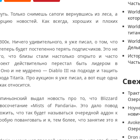
Часть
World
уть. Только снимешь сапоги вернувшись из леса, а
котор
рцию новостей. Как всегда, хороших и плохих
World
титан
World
00к. Ничего удивительного, я уже писал, о том, что
Дель
теперь будет постепенно терять подписчиков. Это не
Истор
то, что близы стали настолько открыто и часто
Часть
роект действительно перестал быть лидером в
 Оно и не мудрено — Diablo III на подходе и тащить
ода Titan’a. Про аукцион я уже писал, а вот еще одна
Све
как относится.
Трак
иньонский выдал новость про то, что Blizzard
Озеро
восочетание «Mists of Pandaria». Это дало повод
Ноун
жить, что так будет называться очередной аддон к
нови
пробую пованговать и я, тем более, что занятие это я
Avoke
Озеро
Dron