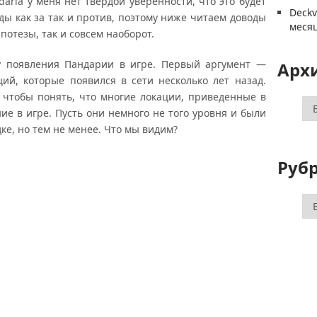
ndaria у меня нет твердой уверенности, что это будет
Deck
ды как за так и против, поэтому ниже читаем доводы
меся
потезы, так и совсем наоборот.
зу появления Пандарии в игре. Первый аргумент —
Арх
ий, которые появился в сети несколько лет назад.
, чтобы понять, что многие локации, приведенные в
Ар
ие в игре. Пусть они немного не того уровня и были
е, но тем не менее. Что мы видим?
Руб
Ру