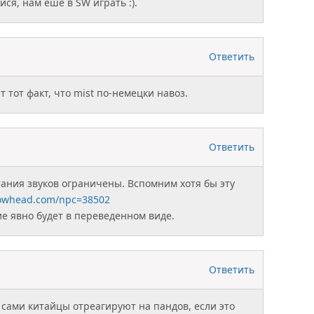
йся, нам ешё в SW играть :).
Ответить
 тот факт, что mist по-немецки навоз.
Ответить
тания звуков ограничены. Вспомним хотя бы эту
owhead.com/npc=38502
е явно будет в переведенном виде.
Ответить
 сами китайцы отреагируют на пандов, если это