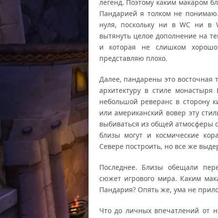
легенд. Поэтому каким макаром б
Пандарией я толком не понимаю.
нуля, поскольку ни в WC ни в
вытянуть целое дополнение на те
и которая не слишком хорошо
представляю плохо.
Далее, пандарены это восточная т
архитектуру в стиле монастыря 
небольшой реверанс в сторону к
или американский вовер эту стили
выбиваться из общей атмосферы с
близы могут и космические кор
Севере построить, но все же выде
Последнее. Близы обещали пер
сюжет игрового мира. Каким мака
Пандария? Опять же, ума не прило
Что до личных впечатлений от 