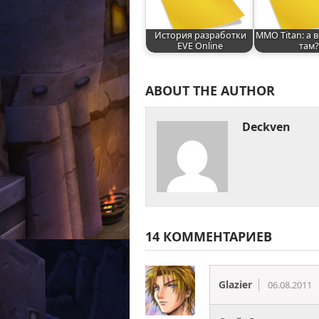
История разработки
MMO Titan: а 
EVE Online
там?
ABOUT THE AUTHOR
Deckven
14 КОММЕНТАРИЕВ
Glazier
06.08.2011