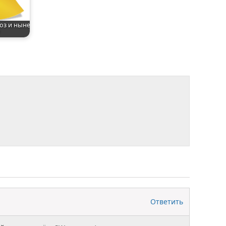
воз и ныне
Ответить