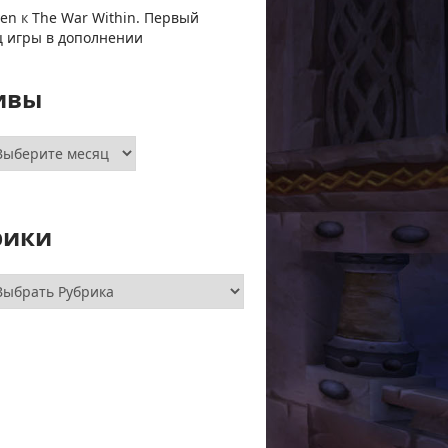
ven
к
The War Within. Первый
ц игры в дополнении
ивы
хивы
рики
брики