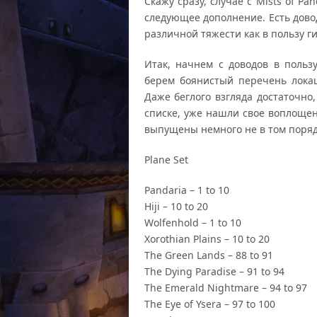
Скажу сразу, случае с Mists of Pa
следующее дополнение. Есть дово
различной тяжести как в пользу ги
Итак, начнем с доводов в поль
берем боянистый перечень локац
Даже беглого взгляда достаточно
списке, уже нашли свое воплощен
выпущены немного не в том порядк
Plane Set
Pandaria – 1 to 10
Hiji – 10 to 20
Wolfenhold – 1 to 10
Xorothian Plains – 10 to 20
The Green Lands – 88 to 91
The Dying Paradise – 91 to 94
The Emerald Nightmare – 94 to 97
The Eye of Ysera – 97 to 100