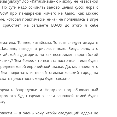
лизы увяжут лор «Катаклизма» с никому не известной
 По сути надо сочинять заново целый кусок лора с
 WoW про пандаренов ничего не было. Как можно
ме, которая практически никак не появлялась в игре
 сработает на сегменте EU/US до этого я себе
ематика. Точнее, китайская. То есть следует ожидать
Шаолинь, пагоды и рисовые поля. Безусловно, это
итайской аудитории, но как воспримет европейский
стику? Тем более, что вся эта восточная тема будет
редневековой европейской сказки. Да, мы знаем, что
абли подогнать и целый стимпанковский город на
ржать целостность мира будет сложно.
еделать Запределье и Нордскол под обновленный
ром это будет сделано, если основной темой будет
жу.
новости — я очень хочу чтобы следующий аддон не