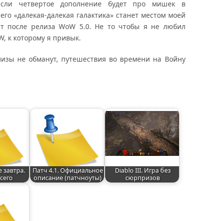
 Если четвертое дополнение будет про мишек в
его «далекая-далекая галактика» станет местом моей
ет после релиза WoW 5.0. Не то чтобы я не любил
W, к которому я привык.
близы не обманут, путешествия во времени на Войну
е завтра.
Патч 4.1. Официальное
Diablo III. Игра без
сего
описание (патчноуты)
сюрпризов