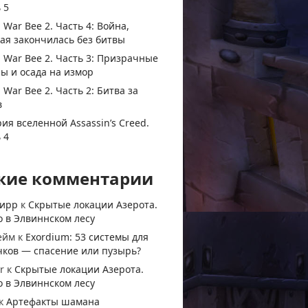
 5
 War Bee 2. Часть 4: Война,
ая закончилась без битвы
 War Bee 2. Часть 3: Призрачные
ы и осада на измор
 War Bee 2. Часть 2: Битва за
в
ия вселенной Assassin’s Creed.
 4
жие комментарии
тирр
к
Скрытые локации Азерота.
 в Элвиннском лесу
ейм
к
Exordium: 53 системы для
чков — спасение или пузырь?
r
к
Скрытые локации Азерота.
 в Элвиннском лесу
к
Артефакты шамана