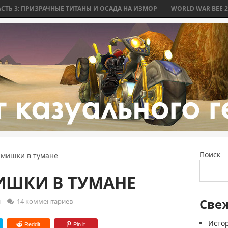
ЗРАЧНЫЕ ТИТАНЫ И ОСАДА НА ИЗМОР
WORLD WAR BEE 2. ЧАСТЬ 2: Б
Поиск
 мишки в тумане
ИШКИ В ТУМАНЕ
Све
и
14 комментариев
Истор
Reddit
Pin it