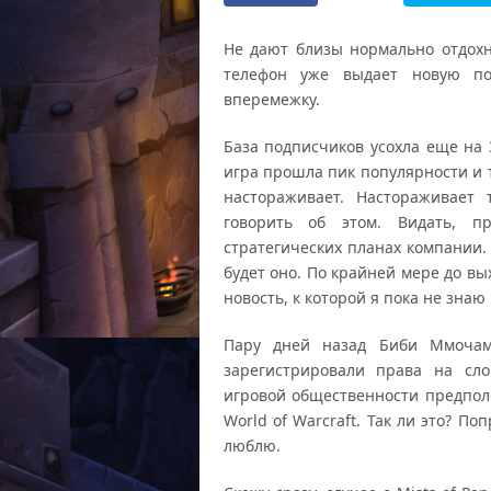
Не дают близы нормально отдохн
телефон уже выдает новую по
вперемежку.
База подписчиков усохла еще на 3
игра прошла пик популярности и 
настораживает. Настораживает 
говорить об этом. Видать, п
стратегических планах компании.
будет оно. По крайней мере до вых
новость, к которой я пока не знаю 
Пару дней назад Биби Ммочамп
зарегистрировали права на сло
игровой общественности предполо
World of Warcraft. Так ли это? По
люблю.