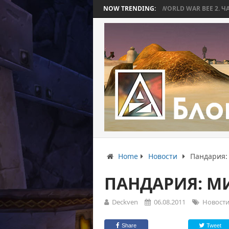
КОТОРАЯ ЗАКОНЧИЛАСЬ БЕЗ БИТВЫ
NOW TRENDING:
WORLD WAR BEE 2. ЧАСТЬ 3: ПРИ
Home
Новости
Пандария:
ПАНДАРИЯ: М
Deckven
06.08.2011
Новост
Share
Tweet