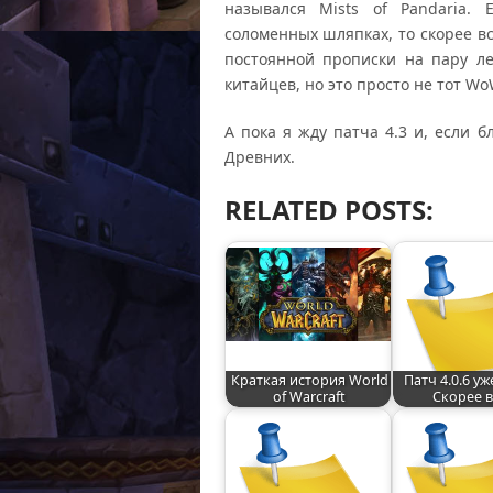
назывался Mists of Pandaria.
соломенных шляпках, то скорее вс
постоянной прописки на пару л
китайцев, но это просто не тот Wo
А пока я жду патча 4.3 и, если 
Древних.
RELATED POSTS:
Краткая история World
Патч 4.0.6 уж
of Warcraft
Скорее в