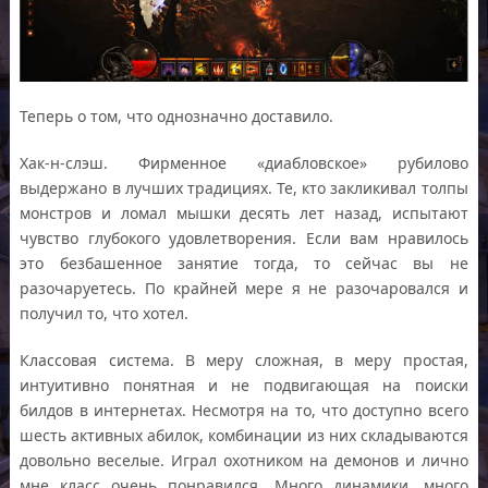
Теперь о том, что однозначно доставило.
Хак-н-слэш. Фирменное «диабловское» рубилово
выдержано в лучших традициях. Те, кто закликивал толпы
монстров и ломал мышки десять лет назад, испытают
чувство глубокого удовлетворения. Если вам нравилось
это безбашенное занятие тогда, то сейчас вы не
разочаруетесь. По крайней мере я не разочаровался и
получил то, что хотел.
Классовая система. В меру сложная, в меру простая,
интуитивно понятная и не подвигающая на поиски
билдов в интернетах. Несмотря на то, что доступно всего
шесть активных абилок, комбинации из них складываются
довольно веселые. Играл охотником на демонов и лично
мне класс очень понравился. Много динамики, много