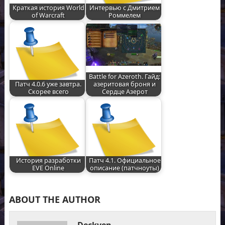
Краткая история World
Интервью с Дмитрием
of Warcraft
Роммелем
Battle for Azeroth. Гайд:
Патч 4.0.6 уже завтра.
азеритовая броня и
Скорее всего
Сердце Азерот
История разработки
Патч 4.1. Официальное
EVE Online
описание (патчноуты)
ABOUT THE AUTHOR
Deckven