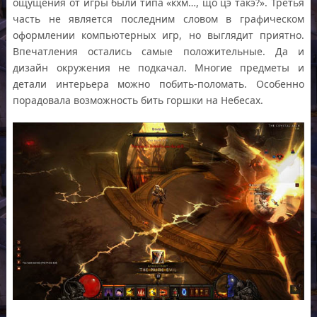
ощущения от игры были типа «кхм…, що цэ такэ?». Третья
часть не является последним словом в графическом
оформлении компьютерных игр, но выглядит приятно.
Впечатления остались самые положительные. Да и
дизайн окружения не подкачал. Многие предметы и
детали интерьера можно побить-поломать. Особенно
порадовала возможность бить горшки на Небесах.