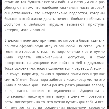
стоит ли так буянить? Все эти вайны и петиции еще раз
убеждают в том, что наиболее «активная» часть игровой
общественности это нетерпеливые подростки, которым
больше в этой жизни делать нечего. Любые проблемы с
доступом к любимой игрушке вызывают приступы
истерии, мата и слюней.
В целом я понимаю причины, по которым близы сделали
по сути оффлайновую игру онлайновой. Но соглашусь с
теми, кто говорит о том, что подключение к сети нужно
было сделать опциональным. Допустим, я хочу
поторговать на аукционе или пойти в Hell с друзьями.
Тогда однозначно, надо подключаться к серверу. А если я
не хочу? Например, лично я прошел почти всю игру как
сингл. У меня была пара забегов с комконовцами, но это
было в первые дни. Потом ребята резко рванули вперед,
и я, вагон, остался в одиночестве. Аукционом я
пользовался максимум пять минут в день — проверить
лоты, посмотреть на то, что можно купить для себя и все.
К тому же качество соединения временами серьезно