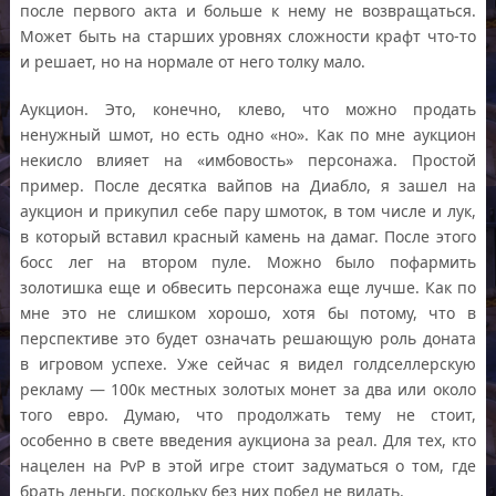
после первого акта и больше к нему не возвращаться.
Может быть на старших уровнях сложности крафт что-то
и решает, но на нормале от него толку мало.
Аукцион. Это, конечно, клево, что можно продать
ненужный шмот, но есть одно «но». Как по мне аукцион
некисло влияет на «имбовость» персонажа. Простой
пример. После десятка вайпов на Диабло, я зашел на
аукцион и прикупил себе пару шмоток, в том числе и лук,
в который вставил красный камень на дамаг. После этого
босс лег на втором пуле. Можно было пофармить
золотишка еще и обвесить персонажа еще лучше. Как по
мне это не слишком хорошо, хотя бы потому, что в
перспективе это будет означать решающую роль доната
в игровом успехе. Уже сейчас я видел голдселлерскую
рекламу — 100к местных золотых монет за два или около
того евро. Думаю, что продолжать тему не стоит,
особенно в свете введения аукциона за реал. Для тех, кто
нацелен на PvP в этой игре стоит задуматься о том, где
брать деньги, поскольку без них побед не видать.