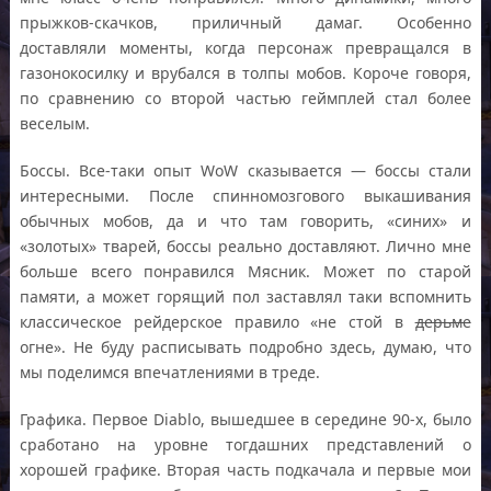
прыжков-скачков, приличный дамаг. Особенно
доставляли моменты, когда персонаж превращался в
газонокосилку и врубался в толпы мобов. Короче говоря,
по сравнению со второй частью геймплей стал более
веселым.
Боссы. Все-таки опыт WoW сказывается — боссы стали
интересными. После спинномозгового выкашивания
обычных мобов, да и что там говорить, «синих» и
«золотых» тварей, боссы реально доставляют. Лично мне
больше всего понравился Мясник. Может по старой
памяти, а может горящий пол заставлял таки вспомнить
классическое рейдерское правило «не стой в
дерьме
огне». Не буду расписывать подробно здесь, думаю, что
мы поделимся впечатлениями в треде.
Графика. Первое Diablo, вышедшее в середине 90-х, было
сработано на уровне тогдашних представлений о
хорошей графике. Вторая часть подкачала и первые мои