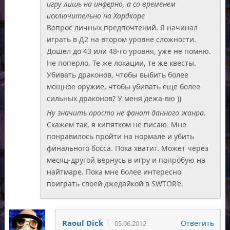
игру лишь на инферно, а со временем
исключительно на Хардкоре
Вопрос личных предпочтений. Я начинал
играть в Д2 на втором уровне сложности.
Дошел до 43 или 48-го уровня, уже не помню.
Не поперло. Те же локации, те же квесты.
Убивать драконов, чтобы выбить более
мощное оружие, чтобы убивать еще более
сильных драконов? У меня дежа-вю ))
Ну значить просто не фанат данного жанра.
Скажем так, я кипятком не писаю. Мне
понравилось пройти на нормале и убить
финального босса. Пока хватит. Может через
месяц-другой вернусь в игру и попробую на
найтмаре. Пока мне более интересно
поиграть своей джедайкой в SWTOR’e.
Raoul Dick
Ответить
05.06.2012