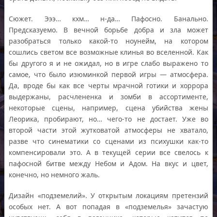
Сюжет. Эээ… кхм… н-да… Пафосно. Банально.
Предсказуемо. В вечной борьбе добра и зла может
разобраться только какой-то ноунейм, на котором
сошлись светом все возможные клинья во вселенной. Как
бы другого я и не ожидал, но в игре слабо выражено то
самое, что было изюминкой первой игры — атмосфера.
Да, вроде бы как все черты мрачной готики и хоррора
выдержаны, расчлененка и зомби в ассортименте,
некоторые сцены, например, сцена убийства жены
Леорика, пробирают, но… чего-то не достает. Уже во
второй части этой жутковатой атмосферы не хватало,
разве что синематики со сценами из психушки как-то
компенсировали это. А в текущей серии все свелось к
пафосной битве между Небом и Адом. На вкус и цвет,
конечно, но немного жаль.
Дизайн «подземелий». У открытым локациям претензий
особых нет. А вот попадая в «подземелья» зачастую