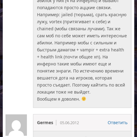
абилок у них (4 на Инферно) и бывают
попадаются просто аццкие связки.
Например: jailed (тюрьма), срать красную
лужу, vortex (притягивает к себе) и
chained (мобы связаны лучами). Так же
сам моб по себе может иметь интересные
абилки. Например мобы с сильным и
быстрым дамагом + vampir + extra health
+ health link (почти общее хп). На
инферно такие мобы имеют еще и
понятие энраги. По истечению времени
вешается дота на игроков, которая
просто съедает. Поэтому кайтить по всей
локации тоже не выйдет.
Вообщем я доволен.
Germes
Ответить
05.06.2012