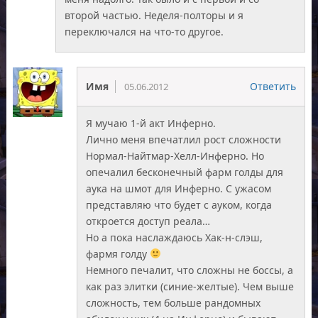
второй частью. Неделя-полторы и я
переключался на что-то другое.
Имя
Ответить
05.06.2012
Я мучаю 1-й акт Инферно.
Лично меня впечатлил рост сложности
Нормал-Найтмар-Хелл-Инферно. Но
опечалил бесконечный фарм голды для
аука на шмот для Инферно. С ужасом
представляю что будет с ауком, когда
откроется доступ реала…
Но а пока наслаждаюсь Хак-н-слэш,
фармя голду
Немного печалит, что сложны не боссы, а
как раз элитки (синие-желтые). Чем выше
сложность, тем больше рандомных