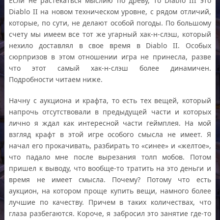
Если не растекаться мыслию по древу, то Diablo III это
Diablo II на новом техническом уровне, с рядом отличий,
которые, по сути, не делают особой погоды. По большому
счету мы имеем все тот же угарный хак-н-слэш, который
нехило доставлял в свое время в Diablo II. Особых
сюрпризов в этом отношении игра не принесла, разве
что этот самый хак-н-слэш более динамичен.
Подробности читаем ниже.
Начну с аукциона и крафта, то есть тех вещей, который
напрочь отсутствовали в предыдущей части и которых
лично я ждал как интересной части геймплея. На мой
взгляд крафт в этой игре особого смысла не имеет. Я
начал его прокачивать, разбирать то «синее» и «желтое»,
что падало мне после вырезания толп мобов. Потом
пришел к выводу, что вообще-то тратить на это деньги и
время не имеет смысла. Почему? Потому что есть
аукцион, на котором проще купить вещи, намного более
лучшие по качеству. Причем в таких количествах, что
глаза разбегаются. Короче, я забросил это занятие где-то