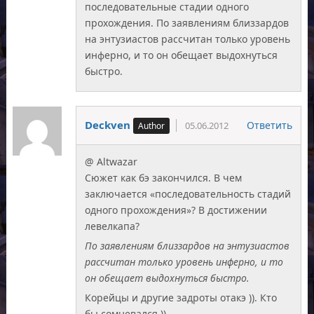
последовательные стадии одного
прохождения. По заявлениям близзардов
на энтузиастов рассчитан только уровень
инферно, и то он обещает выдохнуться
быстро.
Deckven
Ответить
05.06.2012
@ Altwazar
Сюжет как бэ закончился. В чем
заключается «последовательность стадий
одного прохождения»? В достижении
левелкапа?
По заявлениям близзардов на энтузиастов
рассчитан только уровень инферно, и то
он обещает выдохнуться быстро.
Корейцы и другие задроты отакэ )). Кто
бы сомневался ))