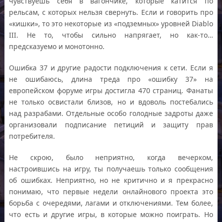
чувствуешь себя в вагончике, которые катится по
рельсам, с которых нельзя свернуть. Если и говорить про
«кишки», то это некоторые из «подземных» уровней Diablo
III. Не то, чтобы сильно напрягает, но как-то…
предсказуемо и монотонно.
Ошибка 37 и другие радости подключения к сети. Если я
не ошибаюсь, длина треда про «ошибку 37» на
европейском форуме игры достигла 470 страниц. Фанаты
не только освистали близов, но и вдоволь постебались
над разрабами. Отдельные особо голодные задроты даже
организовали подписание петиций и защиту прав
потребителя.
Не скрою, было неприятно, когда вечерком,
настроившись на игру, ты получаешь только сообщения
об ошибках. Неприятно, но не критично и я прекрасно
понимаю, что первые недели онлайнового проекта это
борьба с очередями, лагами и отключениями. Тем более,
что есть и другие игры, в которые можно поиграть. Но