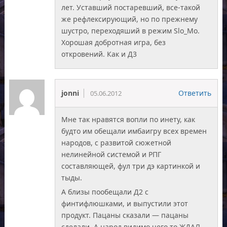
лет. Уставший постаревший, все-такой
же рефлексирующий, но по прежнему
шустро, переходяший в режим Slo_Mo.
Хорошая добротная игра, без
откровений. Как и Д3
jonni
Ответить
05.06.2012
Мне так нравятся вопли по инету, как
будто им обещали имбаигру всех времен
народов, с развитой сюжетной
нелинейной системой и РПГ
составляющей, фул три дэ картинкой и
тыды.
А близы пообещали Д2 с
финтифлюшками, и выпустили этот
продукт. Пацаны сказали — пацаны
сделали. А народ видимо чего то ЖДАЛ…