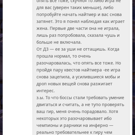
опять все тоже, скучно» то либо игра не
для вас (уверен таких меньше), либо
попробуйте начать найтмер и вас снова
затянет. Это я понял наблюдая как играет
жена. Первые две части она не играла,
лишь раз попробовала, сказала чушь и
больше не включала.
От Д3 — ее за уши не оттащишь. Когда
прошла нормал, то очень
разочаровалась, что опять все тоже. Но
пройдя пару квестов найтмера -ее игра
снова зацепила, а усилившиеся мобы и
дроп новых вещей снова разжигает
интерес.
з.ы. То что боссы стали требовать умение
двигаться и считать, а не тупо проверять
ваш гир, меня очень порадовало. Хотя
некоторых это разочаровывает ибо
чемпионы и рарники на инферно —
реально требовательнее к гиру чем