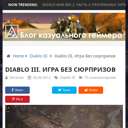
ЕЗ БИТВЫ
NOW TRENDING:
WORLD WAR BEE 2. ЧАСТЬ 3: ПРИЗРАЧНЫЕ ТИТАНЫ И ОСА
Home
Diablo III
Diablo III. Игра без сюрпризов
DIABLO III. ИГРА БЕЗ СЮРПРИЗОВ
Deckven
05.06.2012
Diablo III
75 комментариев
Share
Tweet
Reddit
Pin it