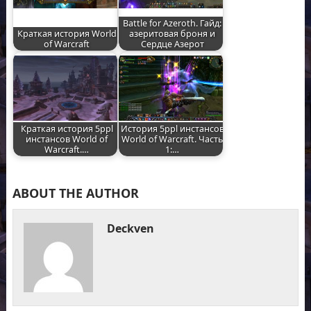
Battle for Azeroth. Гайд:
Краткая история World
азеритовая броня и
of Warcraft
Сердце Азерот
Краткая история 5ppl
История 5ppl инстансов
инстансов World of
World of Warcraft. Часть
Warcraft.…
1:…
ABOUT THE AUTHOR
Deckven