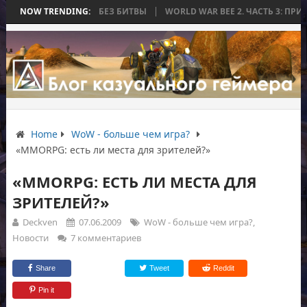
ОРАЯ ЗАКОНЧИЛАСЬ БЕЗ БИТВЫ
NOW TRENDING:
WORLD WAR BEE 2. ЧАСТЬ 3: ПРИЗР
Home
WoW - больше чем игра?
«MMORPG: есть ли места для зрителей?»
«MMORPG: ЕСТЬ ЛИ МЕСТА ДЛЯ
ЗРИТЕЛЕЙ?»
Deckven
07.06.2009
WoW - больше чем игра?
,
Новости
7 комментариев
Share
Tweet
Reddit
Pin it