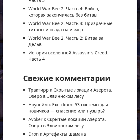
Часть 5
World War Bee 2. Часть 4: Война,
которая закончилась без битвы
World War Bee 2. Часть 3: Призрачные
титаны и осада на измор
World War Bee 2. Часть 2: Битва за
Дельв
История вселенной Assassin’s Creed.
Часть 4
Свежие комментарии
Трактирр
к
Скрытые локации Азерота.
Озеро в Элвиннском лесу
Ноунейм
к
Exordium: 53 системы для
новичков — спасение или пузырь?
Avoker
к
Скрытые локации Азерота.
Озеро в Элвиннском лесу
Dron
к
Артефакты шамана