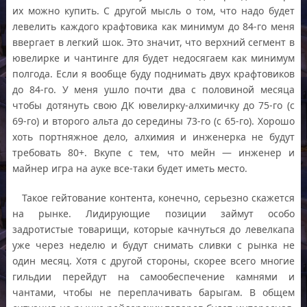
их можно купить. С другой мысль о том, что надо будет
левелить каждого крафтовика как минимум до 84-го меня
ввергает в легкий шок. Это значит, что верхний сегмент в
ювелирке и чантинге для будет недосягаем как минимум
полгода. Если я вообще буду поднимать двух крафтовиков
до 84-го. У меня ушло почти два с половиной месяца
чтобы дотянуть свою ДК ювелирку-алхимичку до 75-го (с
69-го) и второго альта до середины 73-го (с 65-го). Хорошо
хоть портняжное дело, алхимия и инженерка не будут
требовать 80+. Вкупе с тем, что мейн — инженер и
майнер игра на ауке все-таки будет иметь место.
Такое гейтование контента, конечно, серьезно скажется
на рынке. Лидирующие позиции займут особо
задротистые товарищи, которые качнуться до левелкапа
уже через неделю и будут снимать сливки с рынка не
один месяц. Хотя с другой стороны, скорее всего многие
гильдии перейдут на самообеспечение камнями и
чантами, чтобы не переплачивать барыгам. В общем