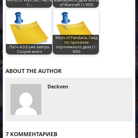
World of Warcraft. Часть
ювелирного дела World
1:…
of Warcraft (1-950)
Mists of Pandaria. Гайд
по прокачке
Патч 4.0.6 уже завтра.
портняжного дела (1-
Скорее всего
600)
ABOUT THE AUTHOR
Deckven
7 КОММЕНТАРИЕВ