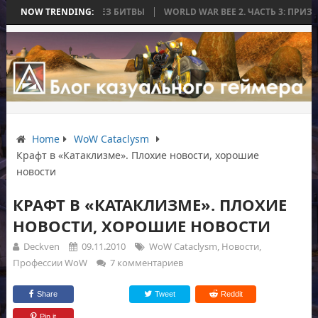
АЯ ЗАКОНЧИЛАСЬ БЕЗ БИТВЫ
NOW TRENDING:
WORLD WAR BEE 2. ЧАСТЬ 3: ПРИЗРАЧ
Home
WoW Cataclysm
Крафт в «Катаклизме». Плохие новости, хорошие
новости
КРАФТ В «КАТАКЛИЗМЕ». ПЛОХИЕ
НОВОСТИ, ХОРОШИЕ НОВОСТИ
Deckven
09.11.2010
WoW Cataclysm
,
Новости
,
Профессии WoW
7 комментариев
Share
Tweet
Reddit
Pin it