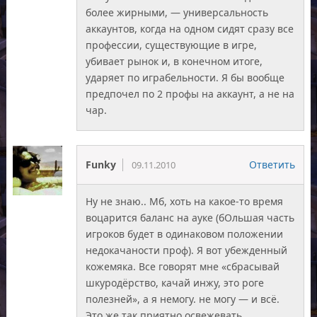
более жирными, — универсальность
аккаунтов, когда на одном сидят сразу все
профессии, существующие в игре,
убивает рынок и, в конечном итоге,
ударяет по играбельности. Я бы вообще
предпочел по 2 профы на аккаунт, а не на
чар.
Funky
Ответить
09.11.2010
Ну не знаю.. Мб, хоть на какое-то время
воцарится баланс на ауке (бОльшая часть
игроков будет в одинаковом положении
недокачаности проф). Я вот убежденный
кожемяка. Все говорят мне «сбрасывай
шкуродёрство, качай инжу, это роге
полезней», а я немогу. не могу — и всё.
Это же так приятно освежевать