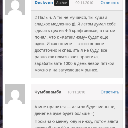
Deckven
Ответить
09.11.2010
2 Палыч. А ты не мучайся, ты кушай
сладкое медленно ))). Я летом думал себе
сделать цех из 4-5 крафтовиков, а потом
понял, что к «Катаклизму» будет еще
один. И как по мне — этого вполне
достаточно и спешить я не буду, все
равно как показывает практика,
зарабатывать 1000 в день левой пяткой
можно и на затухающем рынке.
Чумбавамба
Ответить
10.11.2010
А мне нравится — альтов будет меньше,
денег на ауке будет больше =)
Прокачаю мейну юву и инжу, потом альта
который уже 80 и неплохо одет докачаю