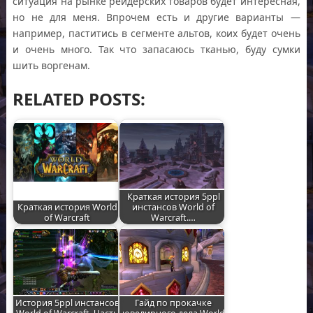
ситуация на рынке рейдерских товаров будет интересная,
но не для меня. Впрочем есть и другие варианты —
например, паститись в сегменте альтов, коих будет очень
и очень много. Так что запасаюсь тканью, буду сумки
шить воргенам.
RELATED POSTS:
Краткая история 5ppl
Краткая история World
инстансов World of
of Warcraft
Warcraft.…
История 5ppl инстансов
Гайд по прокачке