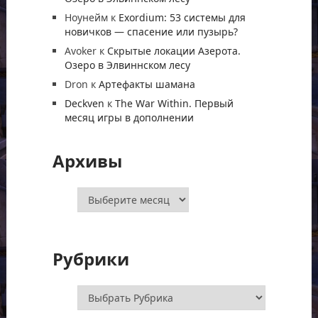
Ноунейм
к
Exordium: 53 системы для
новичков — спасение или пузырь?
Avoker
к
Скрытые локации Азерота.
Озеро в Элвиннском лесу
Dron
к
Артефакты шамана
Deckven
к
The War Within. Первый
месяц игры в дополнении
Архивы
Архивы
Рубрики
Рубрики