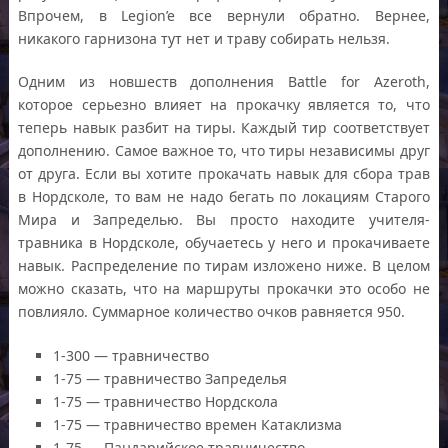
Впрочем, в Legion’e все вернули обратно. Вернее,
никакого гарнизона тут нет и траву собирать нельзя.
Одним из новшеств дополнения Battle for Azeroth,
которое серьезно влияет на прокачку является то, что
теперь навык разбит на тиры. Каждый тир соответствует
дополнению. Самое важное то, что тиры независимы друг
от друга. Если вы хотите прокачать навык для сбора трав
в Нордсколе, то вам не надо бегать по локациям Старого
Мира и Запределью. Вы просто находите учителя-
травника в Нордсколе, обучаетесь у него и прокачиваете
навык. Распределение по тирам изложено ниже. В целом
можно сказать, что на маршруты прокачки это особо не
повлияло. Суммарное количество очков равняется 950.
1-300 — травничество
1-75 — травничество Запределья
1-75 — травничество Нордскола
1-75 — травничество времен Катаклизма
1-75 — Пандарийское травничество