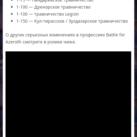
1-100 — Дренорское травничество
1-100 — травничество Legion
1-150 — Кул-тирасское / Зулдазарское травничество
О других серьезных изменениях в профессиях Battle for
Azeroth смотрите в ролике ниже.