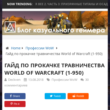
BEE 2. ЧАСТЬ 3: ПРИЗРАЧНЫЕ ТИТАНЫ И ОСАДА НА ИЗМОР
NOW TRENDING:
WORLD WA
Home
Профессии WoW
Гайд по прокачке травничества World of Warcraft (1-950)
ГАЙД ПО ПРОКАЧКЕ ТРАВНИЧЕСТВА
WORLD OF WARCRAFT (1-950)
Deckven
13.08.2018
Профессии WoW
30
комментариев
Share
Tweet
Reddit
Pin it