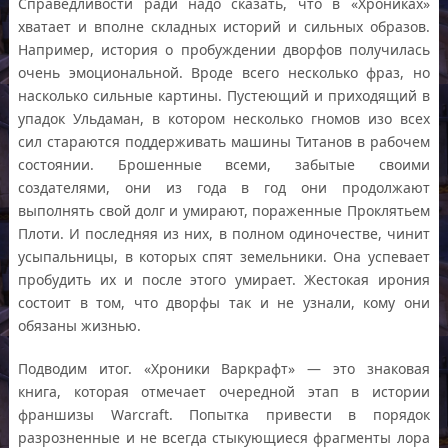
Справедливости ради надо сказать, что в «Хрониках»
хватает и вполне складных историй и сильных образов.
Например, история о пробуждении дворфов получилась
очень эмоциональной. Вроде всего несколько фраз, но
насколько сильные картины. Пустеющий и приходящий в
упадок Ульдаман, в котором несколько гномов изо всех
сил стараются поддерживать машины Титанов в рабочем
состоянии. Брошенные всеми, забытые своими
создателями, они из года в год они продолжают
выполнять свой долг и умирают, пораженные Проклятьем
Плоти. И последняя из них, в полном одиночестве, чинит
усыпальницы, в которых спят земельники. Она успевает
пробудить их и после этого умирает. Жестокая ирония
состоит в том, что дворфы так и не узнали, кому они
обязаны жизнью.
Подводим итог. «Хроники Варкрафт» — это знаковая
книга, которая отмечает очередной этап в истории
франшизы Warcraft. Попытка привести в порядок
разрозненные и не всегда стыкующиеся фрагменты лора