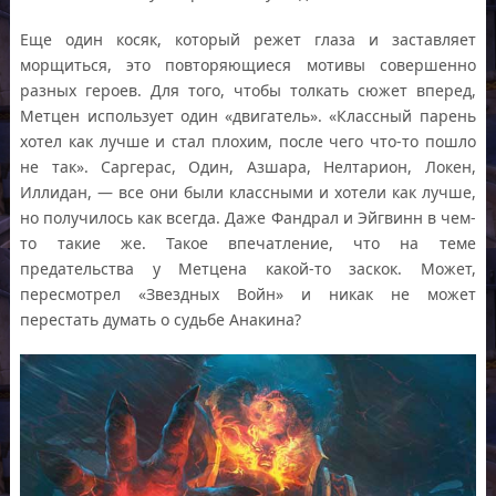
Еще один косяк, который режет глаза и заставляет
морщиться, это повторяющиеся мотивы совершенно
разных героев. Для того, чтобы толкать сюжет вперед,
Метцен использует один «двигатель». «Классный парень
хотел как лучше и стал плохим, после чего что-то пошло
не так». Саргерас, Один, Азшара, Нелтарион, Локен,
Иллидан, — все они были классными и хотели как лучше,
но получилось как всегда. Даже Фандрал и Эйгвинн в чем-
то такие же. Такое впечатление, что на теме
предательства у Метцена какой-то заскок. Может,
пересмотрел «Звездных Войн» и никак не может
перестать думать о судьбе Анакина?