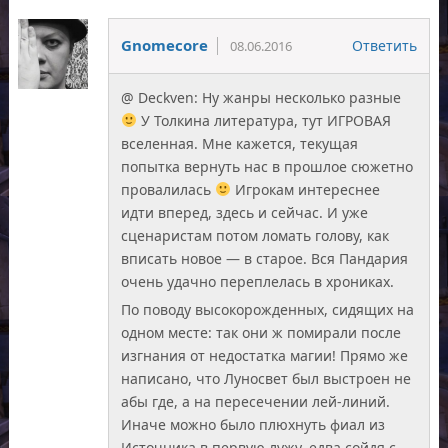
Gnomecore
Ответить
08.06.2016
@ Deckven: Ну жанры несколько разные
У Толкина литература, тут ИГРОВАЯ
вселенная. Мне кажется, текущая
попытка вернуть нас в прошлое сюжетно
провалилась
Игрокам интереснее
идти вперед, здесь и сейчас. И уже
сценаристам потом ломать голову, как
вписать новое — в старое. Вся Пандария
очень удачно переплелась в хрониках.
По поводу высокорожденных, сидящих на
одном месте: так они ж помирали после
изгнания от недостатка магии! Прямо же
написано, что Луносвет был выстроен не
абы где, а на пересечении лей-линий.
Иначе можно было плюхнуть фиал из
Источника в первую лужу, едва сойдя с