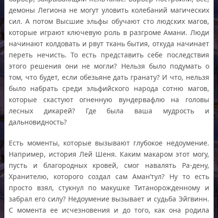
демоны Легиона не могут уловить колебаний магических
сил. А потом Высшие эльфы обучают сто людских магов,
которые играют ключевую роль в разгроме Амани. Люди
начинают колдовать и рвут ткань бытия, откуда начинает
переть нечисть. То есть представить себе последствия
этого решения они не могли? Нельзя было подумать о
том, что будет, если обезьяне дать гранату? И что, нельзя
было набрать среди эльфийского народа сотню магов,
которые скастуют огненную вундервафлю на головы
лесных дикарей? Где была ваша мудрость и
дальновидность?
Есть моменты, которые вызывают глубокое недоумение.
Например, история Лей Шеня. Каким макаром этот могу,
пусть и благородных кровей, смог навалять Ра-дену,
Хранителю, которого создал сам Аман’тул? Ну то есть
просто взял, стукнул по макушке Титанорожденному и
забрал его силу? Недоумение вызывает и судьба Эйгвинн.
С момента ее исчезновения и до того, как она родила