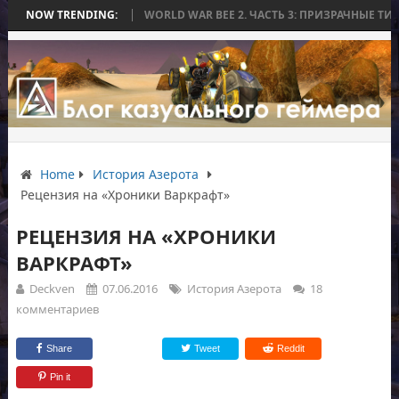
ЕЗ БИТВЫ
NOW TRENDING:
WORLD WAR BEE 2. ЧАСТЬ 3: ПРИЗРАЧНЫЕ ТИТАНЫ И ОСА
Home
История Азерота
Рецензия на «Хроники Варкрафт»
РЕЦЕНЗИЯ НА «ХРОНИКИ
ВАРКРАФТ»
Deckven
07.06.2016
История Азерота
18
комментариев
Share
Tweet
Reddit
Pin it