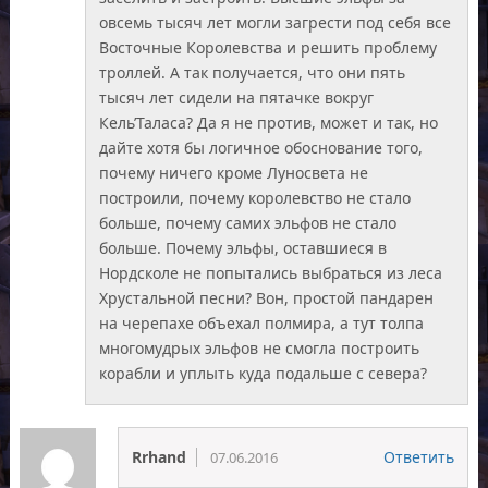
овсемь тысяч лет могли загрести под себя все
Восточные Королевства и решить проблему
троллей. А так получается, что они пять
тысяч лет сидели на пятачке вокруг
Кель’Таласа? Да я не против, может и так, но
дайте хотя бы логичное обоснование того,
почему ничего кроме Луносвета не
построили, почему королевство не стало
больше, почему самих эльфов не стало
больше. Почему эльфы, оставшиеся в
Нордсколе не попытались выбраться из леса
Хрустальной песни? Вон, простой пандарен
на черепахе объехал полмира, а тут толпа
многомудрых эльфов не смогла построить
корабли и уплыть куда подальше с севера?
Rrhand
Ответить
07.06.2016