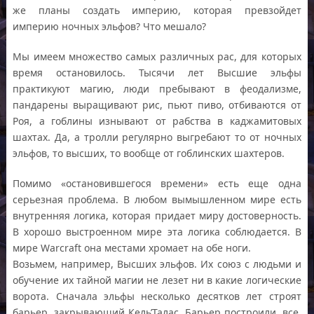
же планы создать империю, которая превзойдет
империю ночных эльфов? Что мешало?
Мы имеем множество самых различных рас, для которых
время остановилось. Тысячи лет Высшие эльфы
практикуют магию, люди пребывают в феодализме,
пандарены выращивают рис, пьют пиво, отбиваются от
Роя, а гоблины изнывают от рабства в каджамитовых
шахтах. Да, а тролли регулярно выгребают то от ночных
эльфов, то высших, то вообще от гоблинских шахтеров.
Помимо «остановившегося времени» есть еще одна
серьезная проблема. В любом вымышленном мире есть
внутренняя логика, которая придает миру достоверность.
В хорошо выстроенном мире эта логика соблюдается. В
мире Warcraft она местами хромает на обе ноги.
Возьмем, например, Высших эльфов. Их союз с людьми и
обучение их тайной магии не лезет ни в какие логические
ворота. Сначала эльфы несколько десятков лет строят
барьер, закрывающий Кель’Талас. Барьер построили, все,