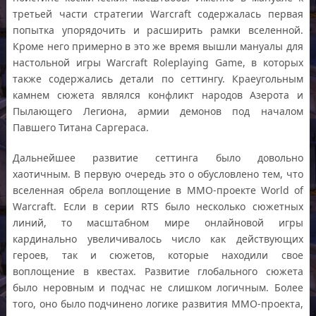
третьей части стратегии Warcraft содержалась первая
попытка упорядочить и расширить рамки вселенной.
Кроме него примерно в это же время вышли мануалы для
настольной игры Warcraft Roleplaying Game, в которых
также содержались детали по сеттингу. Краеугольным
камнем сюжета являлся конфликт народов Азерота и
Пылающего Легиона, армии демонов под началом
Павшего Титана Саргераса.
Дальнейшее развитие сеттинга было довольно
хаотичным. В первую очередь это о обусловлено тем, что
вселенная обрела воплощение в ММО-проекте World of
Warcraft. Если в серии RTS было несколько сюжетных
линий, то масштабном мире онлайновой игры
кардинально увеличивалось число как действующих
героев, так и сюжетов, которые находили свое
воплощение в квестах. Развитие глобального сюжета
было неровным и подчас не слишком логичным. Более
того, оно было подчинено логике развития ММО-проекта,