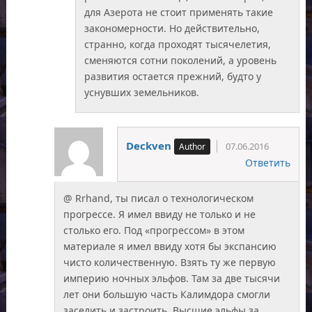
для Азерота не стоит применять такие
закономерности. Но действительно,
странно, когда проходят тысячелетия,
сменяются сотни поколений, а уровень
развития остается прежний, будто у
уснувших земельников.
Deckven
07.06.2016
Ответить
@ Rrhand, ты писал о технологическом
прогрессе. Я имел ввиду не только и не
столько его. Под «прогрессом» в этом
материале я имел ввиду хотя бы экспансию
чисто количественную. Взять ту же первую
империю ночных эльфов. Там за две тысячи
лет они большую часть Калимдора смогли
заселить и застроить. Высшие эльфы за