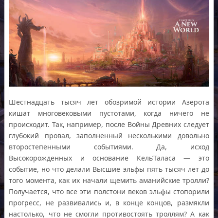
Шестнадцать тысяч лет обозримой истории Азерота
кишат многовековыми пустотами, когда ничего не
происходит. Так, например, после Войны Древних следует
глубокий провал, заполненный несколькими довольно
второстепенными событиями. Да, исход
Высокорожденных и основание Кель’Таласа — это
событие, но что делали Высшие эльфы пять тысяч лет до
того момента, как их начали щемить аманийские тролли?
Получается, что все эти полстони веков эльфы стопорили
прогресс, не развивались и, в конце концов, размякли
настолько, что не смогли противостоять троллям? А как