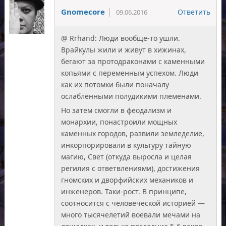
Gnomecore
Ответить
09.06.2016
@ Rrhand: Люди вообще-то ушли.
Врайкулы жили и живут в хижинах,
бегают за протодраконами с каменными
копьями с переменным успехом. Люди
как их потомки были поначалу
ослабленными полудикими племенами.
Но затем смогли в феодализм и
монархии, понастроили мощных
каменных городов, развили земледелие,
инкорпорировали в культуру тайную
магию, Свет (откуда выросла и целая
регилия с ответвлениями), достижения
гномских и дворфийских механиков и
инженеров. Таки-рост. В принципе,
соотносится с человеческой историей —
много тысячелетий воевали мечами на