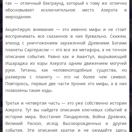
так — отличный бэкграунд, который к тому же отлично
обосновывает исключительное место Азерота в
мироздании.
Акцентирую внимание — это именно мифы и не стоит
воспринимать все сказанное в них буквально. Скажем,
эпизод с уничтожением зараженной Древними Богами
планеты Саргерасом — это все же метафора, а не точное
описание события. Равно как и Аман’тул, вырывающий
Ишараджа из коры Азерота одним движением могучей
руки. Титаны, как человекоподобные существа, но
размером с планету — это не более чем символ.
Повторюсь, первые две части Хроник это мифы, а в них
позволены такие ходы.
Третья и четвертая часть — это уже собственно история
Азерота. Тут вы найдете описания ключевых событий в
истории мира. Восстание Пандаренов, Война Древних,
Великий Раскол, исход Высокорожденных и другие
события. Эти описания кратки и не ожидайте здесь