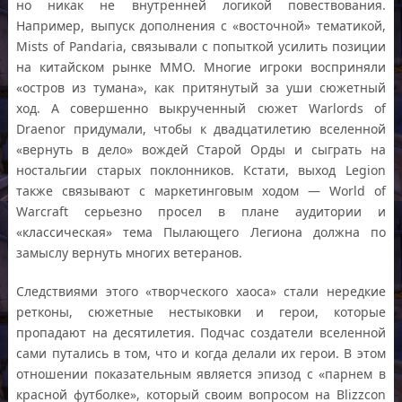
но никак не внутренней логикой повествования.
Например, выпуск дополнения с «восточной» тематикой,
Mists of Pandaria, связывали с попыткой усилить позиции
на китайском рынке ММО. Многие игроки восприняли
«остров из тумана», как притянутый за уши сюжетный
ход. А совершенно выкрученный сюжет Warlords of
Draenor придумали, чтобы к двадцатилетию вселенной
«вернуть в дело» вождей Старой Орды и сыграть на
ностальгии старых поклонников. Кстати, выход Legion
также связывают с маркетинговым ходом — World of
Warcraft серьезно просел в плане аудитории и
«классическая» тема Пылающего Легиона должна по
замыслу вернуть многих ветеранов.
Следствиями этого «творческого хаоса» стали нередкие
ретконы, сюжетные нестыковки и герои, которые
пропадают на десятилетия. Подчас создатели вселенной
сами путались в том, что и когда делали их герои. В этом
отношении показательным является эпизод с «парнем в
красной футболке», который своим вопросом на Blizzcon