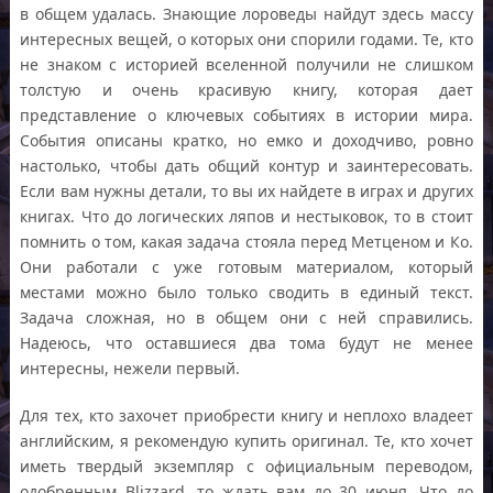
в общем удалась. Знающие лороведы найдут здесь массу
интересных вещей, о которых они спорили годами. Те, кто
не знаком с историей вселенной получили не слишком
толстую и очень красивую книгу, которая дает
представление о ключевых событиях в истории мира.
События описаны кратко, но емко и доходчиво, ровно
настолько, чтобы дать общий контур и заинтересовать.
Если вам нужны детали, то вы их найдете в играх и других
книгах. Что до логических ляпов и нестыковок, то в стоит
помнить о том, какая задача стояла перед Метценом и Ко.
Они работали с уже готовым материалом, который
местами можно было только сводить в единый текст.
Задача сложная, но в общем они с ней справились.
Надеюсь, что оставшиеся два тома будут не менее
интересны, нежели первый.
Для тех, кто захочет приобрести книгу и неплохо владеет
английским, я рекомендую купить оригинал. Те, кто хочет
иметь твердый экземпляр с официальным переводом,
одобренным Blizzard, то ждать вам до 30 июня. Что до