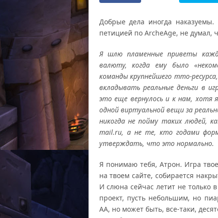
Добрые дела иногда наказуемы.
петицией по ArcheAge, не думал, ч
Я шлю пламенные приветы каждо
валюту, когда ему было «неко
команды крупнейшего mmo-ресурса
вкладывать реальные деньги в игр
это еще вернулось и к нам, хотя 
одной виртуальной вещи за реальны
никогда не пойму таких людей, к
mail.ru, а не те, кто годами фо
утверждать, что это нормально.
Я понимаю тебя, Атрон. Игра тво
на твоем сайте, собирается накр
И слюна сейчас летит не только в 
проект, пусть небольшим, но пиа
АА, но может быть, все-таки, дес