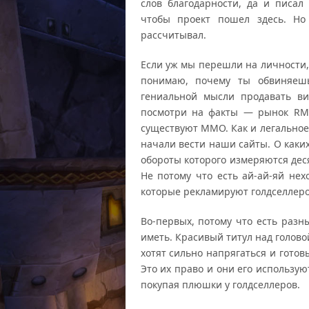
слов благодарности, да и писал 
чтобы проект пошел здесь. Но
рассчитывал.
Если уж мы перешли на личности, 
понимаю, почему ты обвиняеш
гениальной мысли продавать ви
посмотри на факты — рынок RMT 
существуют ММО. Как и легальное 
начали вести наши сайты. О каки
обороты которого измеряются дес
Не потому что есть ай-ай-яй н
которые рекламируют голдселлеро
Во-первых, потому что есть разн
иметь. Красивый титул над головой
хотят сильно напрягаться и готов
Это их право и они его используют
покупая плюшки у голдселлеров.