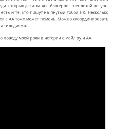
еди которых десятка два блогеров – неплохой ресурс.
 есть и те, кто пишут на пнутый тобой НК. Несколько
ел с АА тоже может помочь. Можно скоординировать
 и гильдиями.
о поводу моей роли в истории с мейл.ру и АА.