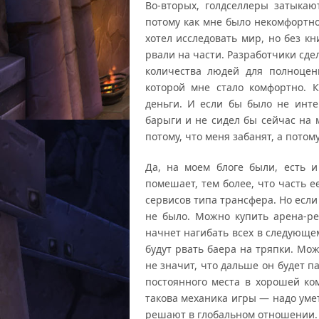
Во-вторых, голдселлеры затыкаю
потому как мне было некомфортно
хотел исследовать мир, но без к
рвали на части. Разработчики сде
количества людей для полноцен
которой мне стало комфортно. 
деньги. И если бы было не инте
барыги и не сидел бы сейчас на 
потому, что меня забанят, а потом
Да, на моем блоге были, есть 
помешает, тем более, что часть е
сервисов типа трансфера. Но если 
не было. Можно купить арена-рей
начнет нагибать всех в следующе
будут рвать баера на тряпки. Можн
не значит, что дальше он будет п
постоянного места в хорошей ко
такова механика игры — надо уме
решают в глобальном отношении.