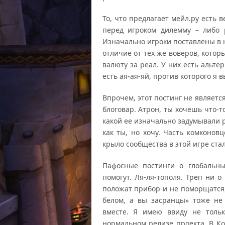
То, что предлагает мейл.ру есть 
перед игроком дилемму – либо 
Изначально игроки поставлены в 
отличие от тех же воверов, которы
валюту за реал. У них есть альтер
есть ая-ая-яй, против которого я 
Впрочем, этот постинг не являетс
блоговар. Атрон, ты хочешь что-т
какой ее изначально задумывали р
как ты, но хочу. Часть комконов
крыло сообщества в этой игре ста
Пафосные постинги о глобальны
помогут. Ля-ля-тополя. Треп ни о
положат прибор и не поморщатся,
белом, а вы засранцы» тоже не
вместе. Я имею ввиду не тольк
нормальном релизе проекта. В Ком