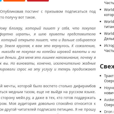
Часть
World
 Опубликовав постинг с призывом подписаться под
котор
то получу вот такое.
World
титан
му блогеру, который пишет у себя, что покупал
World
мфортно играть», я шлю приветы представителю
Дель
, который открыто пишет, что и дальше собирается
Истор
у. Земля круглая, к вам это вернулось. К сожалению,
Часть
я никогда не покупал ни копейки игровой валюты и ни
е деньги. Для меня это лишнее напоминание, почему я
ак вы. Но виноваты, конечно, исключительно жадные
Све
рмировали спрос на эту услугу и теперь продолжают
Трак
Озеро
ей мечты, которой было воспето столько дифирамбов
Ноун
ыться медным тазом, еще не выйдя на русском языке.
нови
сторону мейл.ру, а даже в тех, кто готов поддержать
Avoke
ром. Моя аудитория довольно спокойно относится к
Озеро
яток-другой читателей подписало петицию. Я не прошу
Dron