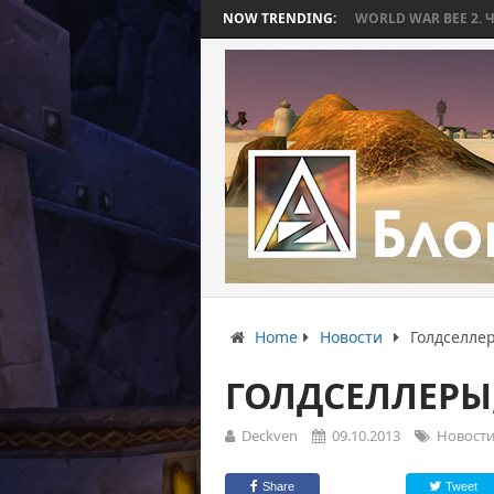
КОТОРАЯ ЗАКОНЧИЛАСЬ БЕЗ БИТВЫ
NOW TRENDING:
WORLD WAR BEE 2. ЧАСТЬ 3: ПР
Home
Новости
Голдселлер
ГОЛДСЕЛЛЕРЫ,
Deckven
09.10.2013
Новост
Share
Tweet