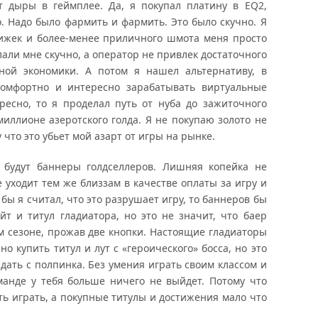
т дыры в геймплее. Да, я покупал платину в EQ2,
. Надо было фармить и фармить. Это было скучно. Я
нижек и более-менее приличного шмота меня просто
лали мне скучно, а оператор не привлек достаточного
ной экономики. А потом я нашел альтернативу, в
Комфортно и интересно зарабатывать виртуальные
ресно, то я проделал путь от нуба до зажиточного
миллионе азеротского голда. Я не покупаю золото не
у что это убьет мой азарт от игры на рынке.
и будут баннеры голдселлеров. Лишняя копейка не
е уходит тем же близзам в качестве оплаты за игру и
бы я считал, что это разрушает игру, то баннеров бы
т и титул гладиатора, но это не значит, что баер
м сезоне, прожав две кнопки. Настоящие гладиаторы
о купить титул и лут с «героического» босса, но это
адать с полпинка. Без умения играть своим классом и
манде у тебя больше ничего не выйдет. Потому что
ть играть, а покупные титулы и достижения мало что