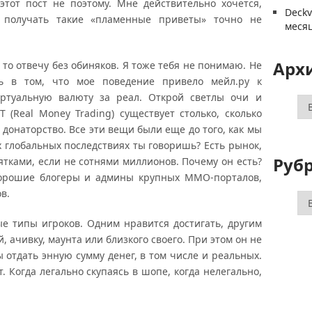
этот пост не поэтому. Мне действительно хочется,
Deck
 получать такие «пламенные приветы» точно не
меся
Арх
то отвечу без обиняков. Я тоже тебя не понимаю. Не
ь в том, что мое поведение привело мейл.ру к
ртуальную валюту за реал. Открой светлы очи и
Ар
(Real Money Trading) существует столько, сколько
донаторство. Все эти вещи были еще до того, как мы
х глобальных последствиях ты говоришь? Есть рынок,
Руб
ятками, если не сотнями миллионов. Почему он есть?
ехорошие блогеры и админы крупных ММО-порталов,
в.
Ру
ые типы игроков. Одним нравится достигать, другим
, ачивку, маунта или близкого своего. При этом он не
ы отдать энную сумму денег, в том числе и реальных.
. Когда легально скупаясь в шопе, когда нелегально,