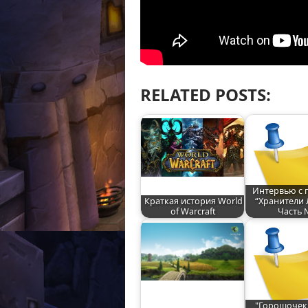
RELATED POSTS:
Интервью с 
Краткая история World
“Хранители 
of Warcraft
Часть 
"Горошочек 