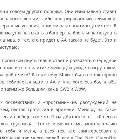
вещи совсем другого порядка. Они изначально ставят
реальные деньги, либо кастрированный геймплей.
неравные условия, причем альтернативы у них нет. В
е могут и не тыкать в баннер на блоге и не покупать
натива. У тех, кто придет в АА такого не будет. Это и
выступаю.
я попыткой пнуть тебя в ответ и развязать очередной
о поменять в политике мейл.ру и увидеть игру такой,
азработчики? Я тоже хочу. Может быть не так горячо
цев собирается идти в АА и мне хотелось бы, чтобы
ло таким же большим, как в GW2 и WoW.
х последствиях и «простыни» из рассуждений не
 чем, пустая трата сил и времени. Мейл.ру на такое
 если вообще заметят. Поза д’Артаньяна — «Я весь в
 конструктивна. Что-то изменить мы можем только
о тебя и меня, а всех тех, кто заинтересован в
Коне не так много людей, как в The Rise, GreenFire