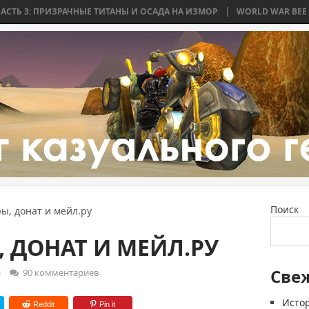
ИЗРАЧНЫЕ ТИТАНЫ И ОСАДА НА ИЗМОР
WORLD WAR BEE 2. ЧАСТЬ 2: Б
Поиск
ы, донат и мейл.ру
 ДОНАТ И МЕЙЛ.РУ
Све
и
90 комментариев
Истор
Reddit
Pin it