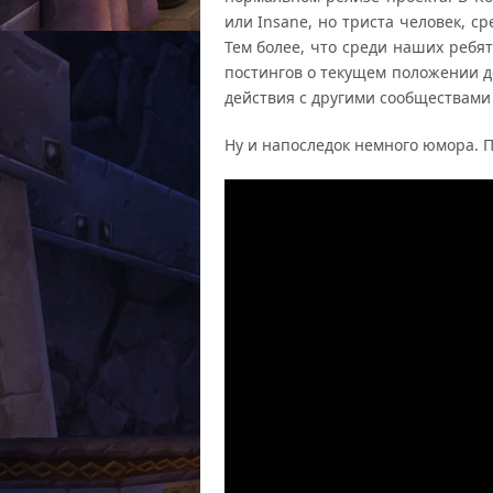
или Insane, но триста человек, ср
Тем более, что среди наших ребят
постингов о текущем положении д
действия с другими сообществами
Ну и напоследок немного юмора. П