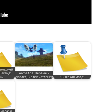
гильдией
Легенд”.
ArcheAge. Первые и
№2
последние впечатления
"Высокая мода"
меда" и