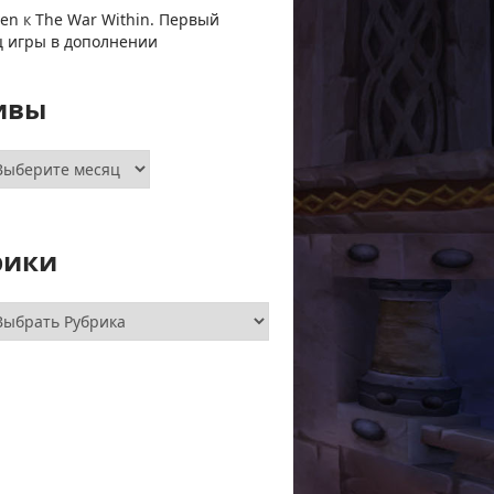
ven
к
The War Within. Первый
ц игры в дополнении
ивы
хивы
рики
брики