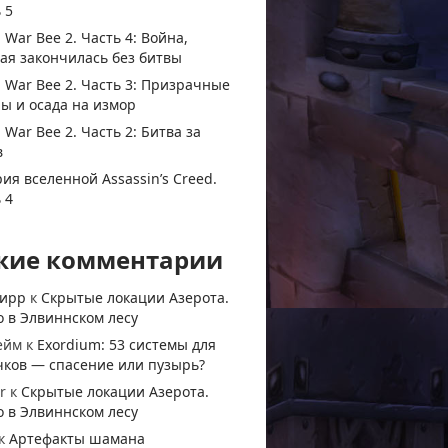
 5
 War Bee 2. Часть 4: Война,
ая закончилась без битвы
 War Bee 2. Часть 3: Призрачные
ы и осада на измор
 War Bee 2. Часть 2: Битва за
в
ия вселенной Assassin’s Creed.
 4
жие комментарии
тирр
к
Скрытые локации Азерота.
 в Элвиннском лесу
ейм
к
Exordium: 53 системы для
чков — спасение или пузырь?
r
к
Скрытые локации Азерота.
 в Элвиннском лесу
к
Артефакты шамана