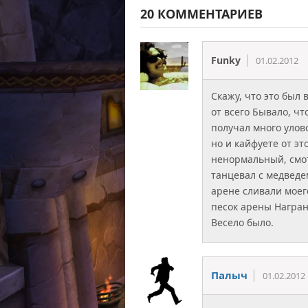
20 КОММЕНТАРИЕВ
Funky
01.02.2012
Скажу, что это был
от всего Бывало, чт
получал много улово
но и кайфуете от эт
ненормальный, смот
танцевал с медведем
арене сливали моего
песок арены Награн
Весело было.
Палыч
01.02.2012