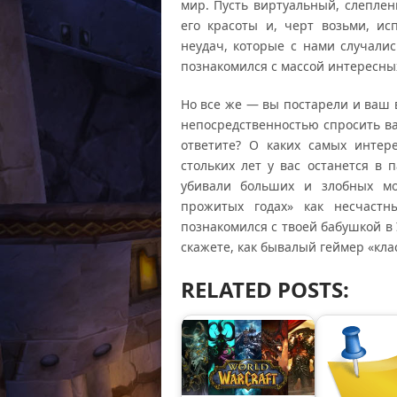
мир. Пусть виртуальный, слеплен
его красоты и, черт возьми, и
неудач, которые с нами случали
познакомился с массой интересны
Но все же — вы постарели и ваш 
непосредственностью спросить вас
ответите? О каких самых интер
стольких лет у вас останется в 
убивали больших и злобных мо
прожитых годах» как несчастн
познакомился с твоей бабушкой в 
скажете, как бывалый геймер «кла
RELATED POSTS: