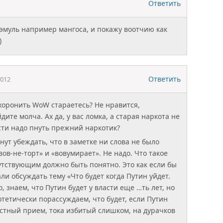
Ответить
 эмуль например мангоса, и покажу воотчию как
)
Ответить
2012
охоронить WoW стараетесь? Не нравится,
ите молча. Ах да, у вас ломка, а старая наркота не
ости надо пнуть прежний наркотик?
нут убеждать, что в заметке ни слова не было
«вов-не-торт» и «вовумирает». Не надо. Что такое
тствующим должно быть понятно. Это как если бы
ли обсуждать тему «Что будет когда Путин уйдет.
о, знаем, что Путин будет у власти еще …ть лет, но
отетически порассуждаем, что будет, если Путин
естный прием, тока избитый слишком, на дурачков