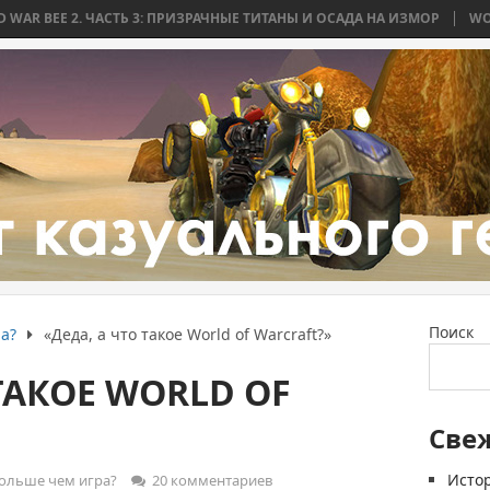
 ЧАСТЬ 3: ПРИЗРАЧНЫЕ ТИТАНЫ И ОСАДА НА ИЗМОР
WORLD WAR BEE 
Поиск
а?
«Деда, а что такое World of Warcraft?»
 ТАКОЕ WORLD OF
Све
Истор
ольше чем игра?
20 комментариев