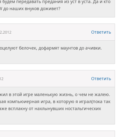
я будем передавать предания из уст в уста. Да и кто
oW до наших внуков доживет?
Ответить
2.2012
оцелуют белочек, дофармят маунтов до ачивки.
Ответить
12
ожил в этой игре маленькую жизнь, о чем не жалею.
шая компьюиерная игра, в которую я играл(пока так
даже всплакну от нахлынувших ностальгических