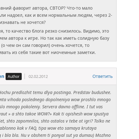
авний фаворит автора, СВТОР? Что-то мало
Али надоел, как и всем нормальным людям, через 2-
изнавать не хочется?
я, то качество блога резко снизилось. Видимо, это
ем автора к игре. Но так как иметь солидную базу
(о чем он сам говорил) очень хочется, то
вать из себя такие вот ниочемные заметки.
en
Ответить
02.02.2012
 Hochu predlozhit temu dlya postinga. Predstav budushee.
ta vihoda poslednego dopolneniya wow proshlo mnogo
oslo mnogo pokoleniy. Servera davno offline. I tut vas
vaut » a shto takoe WOW?» Kak ti opishesh wow spustya
t, shto zapomnilos, shto ostalos v tebe ot igri? Tolko ne
ablonno kak v FAQ, tipa wow eto samaya krutaya
i bla bla. Nu v obshem ti ponyal sut ya dumau) Mozhno