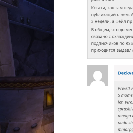
Кстати, как там нед
публикаций о нем. 
3 недели, а фейл пр
В общем, что до мен
связано с охлаждени
подписчиков по RSS 
приходится выдавли
Deckv
Privet!
S momen
let, vir
sprashi
mnogo le
nado sh
mmorpg 