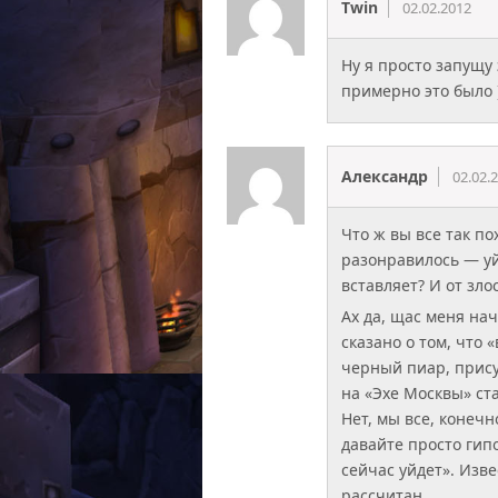
Twin
02.02.2012
Ну я просто запущу
примерно это было 
Александр
02.02.
Что ж вы все так п
разонравилось — уйд
вставляет? И от зл
Ах да, щас меня нач
сказано о том, что 
черный пиар, прису
на «Эхе Москвы» ста
Нет, мы все, конечн
давайте просто гип
сейчас уйдет». Изв
рассчитан.