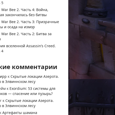
 5
 War Bee 2. Часть 4: Война,
ая закончилась без битвы
 War Bee 2. Часть 3: Призрачные
ы и осада на измор
 War Bee 2. Часть 2: Битва за
в
ия вселенной Assassin’s Creed.
 4
жие комментарии
тирр
к
Скрытые локации Азерота.
 в Элвиннском лесу
ейм
к
Exordium: 53 системы для
чков — спасение или пузырь?
r
к
Скрытые локации Азерота.
 в Элвиннском лесу
к
Артефакты шамана