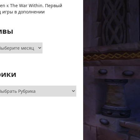
ven
к
The War Within. Первый
ц игры в дополнении
ивы
хивы
рики
брики