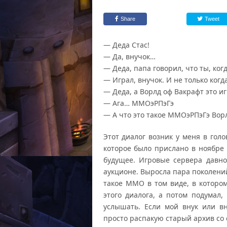
Share
Tweet
— Деда Стас!
— Да, внучок…
— Деда, папа говорил, что ты, ко
— Играл, внучок. И не только когд
— Деда, а Ворлд оф Вакрафт это иг
— Ага… ММОэРПэГэ
— А что это такое ММОэРПэГэ Вор
Этот диалог возник у меня в гол
которое было прислано в ноябре 
будущее. Игровые сервера давн
аукционе. Выросла пара поколений
такое ММО в том виде, в которо
этого диалога, а потом подумал,
услышать. Если мой внук или в
просто распакую старый архив со