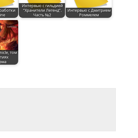
Интервью с гильдией
работки
“Хранители Легенд”.
Интервью с Дмитрием
ine
Часть №2
Роммелем
nicle, том
ытиях
зма