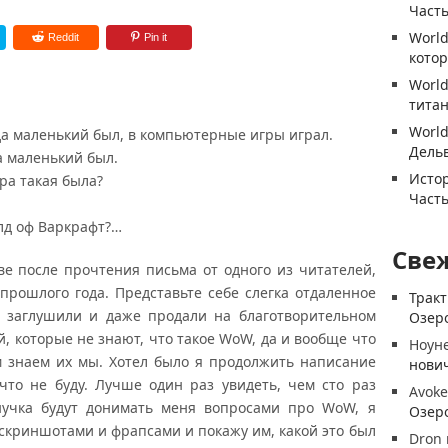
Часть
World
Reddit
Pin it
котор
World
титан
World
гда маленький был, в компьютерные игры играл.
Дель
а маленький был.
Истор
ра такая была?
Часть
лд оф Варкрафт?…
Све
ове после прочтения письма от одного из читателей,
прошлого года. Представьте себе слегка отдаленное
Трак
о заглушили и даже продали на благотворительном
Озеро
, которые не знают, что такое WoW, да и вообще что
Ноун
м знаем их мы. Хотел было я продолжить написание
нови
 что не буду. Лучше один раз увидеть, чем сто раз
Avoke
нучка будут донимать меня вопросами про WoW, я
Озеро
 скриншотами и фрапсами и покажу им, какой это был
Dron