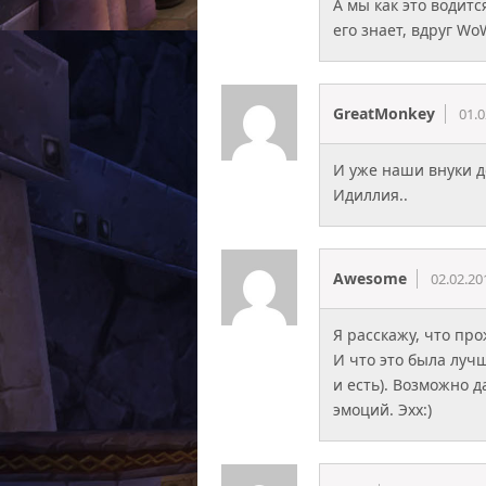
А мы как это водитс
его знает, вдруг W
GreatMonkey
01.0
И уже наши внуки д
Идиллия..
Awesome
02.02.20
Я расскажу, что пр
И что это была луч
и есть). Возможно 
эмоций. Эхх:)