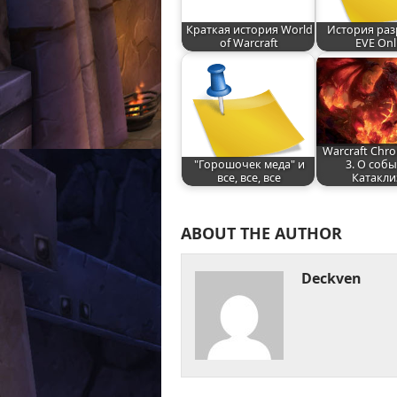
Краткая история World
История раз
of Warcraft
EVE Onl
Warcraft Chro
"Горошочек меда" и
3. О соб
все, все, все
Катакли
ABOUT THE AUTHOR
Deckven