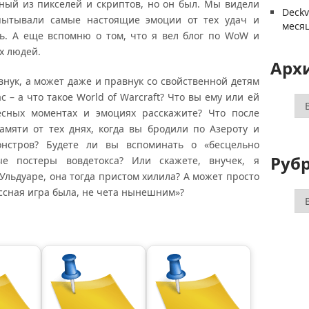
ный из пикселей и скриптов, но он был. Мы видели
Deck
спытывали самые настоящие эмоции от тех удач и
меся
сь. А еще вспомню о том, что я вел блог по WoW и
х людей.
Арх
внук, а может даже и правнук со свойственной детям
 – а что такое World of Warcraft? Что вы ему или ей
Ар
есных моментах и эмоциях расскажите? Что после
памяти от тех днях, когда вы бродили по Азероту и
нстров? Будете ли вы вспоминать о «бесцельно
Руб
ые постеры вовдетокса? Или скажете, внучек, я
Ульдуаре, она тогда пристом хилила? А может просто
ссная игра была, не чета нынешним»?
Ру