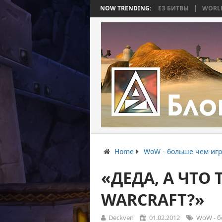
Ь 4: ВОЙНА, КОТОРАЯ ЗАКОНЧИЛАСЬ БЕЗ БИТВЫ
NOW TRENDING:
WORLD WAR BEE 2.
Home
WoW - больше чем игр
«ДЕДА, А ЧТО
WARCRAFT?»
Deckven
01.02.2012
WoW - б