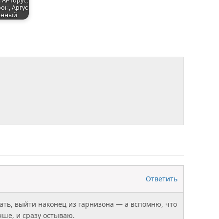
 Анторус,
н, Аргус
енный
Ответить
ать, выйти наконец из гарнизона — а вспомню, что
чше, и сразу остываю.