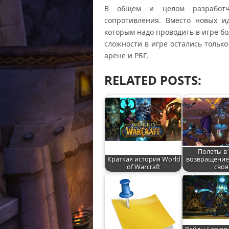
В общем и целом разработч
сопротивления. Вместо новых и
которым надо проводить в игре б
сложности в игре остались тольк
арене и РБГ.
RELATED POSTS:
Полеты в
Краткая история World
возвращение 
of Warcraft
своя