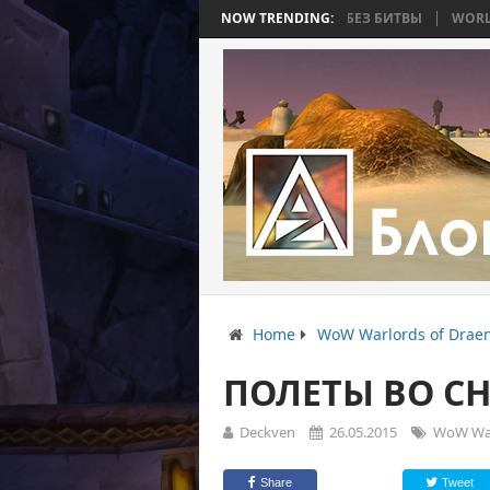
ТЬ 4: ВОЙНА, КОТОРАЯ ЗАКОНЧИЛАСЬ БЕЗ БИТВЫ
NOW TRENDING:
WORLD WAR BEE 2
Home
WoW Warlords of Drae
ПОЛЕТЫ ВО СН
Deckven
26.05.2015
WoW War
Share
Tweet