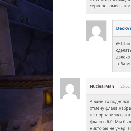
сервере замесы пос
Deckv
@ Шашл
сделат
далеко
тебя мо
NuclearMan
26.05
А вайн то поднялся
отмену флаев набра
не порнавилась эта
флаев в 6.0. Мы был
никто бы не умер. Н