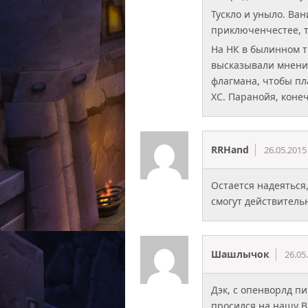
Тускло и уныло. Ва
приключенчестее, т
На НК в былинном т
высказывали мнения
флагмана, чтобы пл
ХС. Паранойя, коне
RRHand
26.05.2015
Остается надеяться,
смогут действитель
Шашлычок
26.05
Дэк, с опенворлд п
просился на нашу В