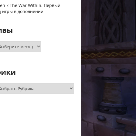
ven
к
The War Within. Первый
ц игры в дополнении
ивы
хивы
рики
брики