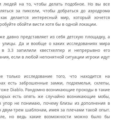
и людей на то, чтобы делать подобное. Но вы все
ляться за пиксели, чтобы добраться до аэродрома
 как делается интересный мир, который хочется
робуйте обойти висти хотя бы в одной локации.
же давно представляет из себя детскую площадку, а
е улицы. Да и вообще о каких исследованиях мира
 в 3.3 запилили квестхелпер и непрерывно его
ания, если в любой непонятной ситуации игроки идут
е только исследование того, что находится на
рах есть заброшенные замки, подземелья, склепы,
 тоже Diablo. Рандомно возникающие проходы в такие
торых есть опять же случайно возникающие мобы,
 в упор не понимаю, почему близы из дополнения в
двум-трем шаблонам, имея за плечами такой опыт.
вле, но ведь какие возможности можно было бы