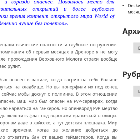
 и гораздо опаснее. Появилось место для
Deck
дивительных открытий и более глубокого
меся
чки зрения контент открытого мира World of
деленно лучше без полетов».
Арх
обещали всяческие опасности и глубокое погружение.
Ар
споминания об первых месяцах в Дреноре я не могу
сле прохождения Верховного Молота страхи вообще
ес рулит.
Руб
был опасен в ваниле, когда сагрив на себя больше
нуться на кладбище. Но вы понерфили их под конец
Ру
И сейчас мобы дохнут с полпинка. В этом отношении
асне. Ваш мир был опасен на PvP-серверах, когда
ыло нарваться на ганкеров. Но опенворлд PvP мертво
надо включить флаг под воротами вражеской столицы.
торонам даде в хайсеке, а тут детская площадка. Мир
ские времена, когда за желание добраться до
ло отхватить бан от ваших геймастеров. Когда вы