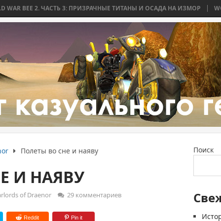
. ЧАСТЬ 3: ПРИЗРАЧНЫЕ ТИТАНЫ И ОСАДА НА ИЗМОР
WORLD WAR BEE
Поиск
nor
Полеты во сне и наяву
Е И НАЯВУ
Све
lords of Draenor
29 комментариев
Истор
Reddit
Pin it