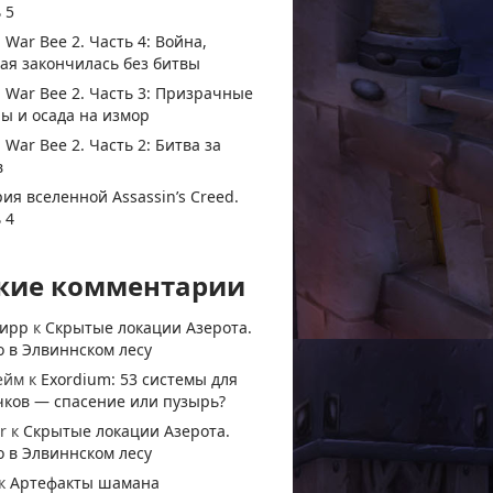
 5
 War Bee 2. Часть 4: Война,
ая закончилась без битвы
 War Bee 2. Часть 3: Призрачные
ы и осада на измор
 War Bee 2. Часть 2: Битва за
в
ия вселенной Assassin’s Creed.
 4
жие комментарии
тирр
к
Скрытые локации Азерота.
 в Элвиннском лесу
ейм
к
Exordium: 53 системы для
чков — спасение или пузырь?
r
к
Скрытые локации Азерота.
 в Элвиннском лесу
к
Артефакты шамана