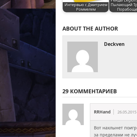
Рейды Legion.
Интервью с Дмитрием
Пылающий Тро
Роммелем
Порабощ
ABOUT THE AUTHOR
Deckven
29 КОММЕНТАРИЕВ
RRHand
26.05.2015
Вот нахлынет поигр
за пределами не лу