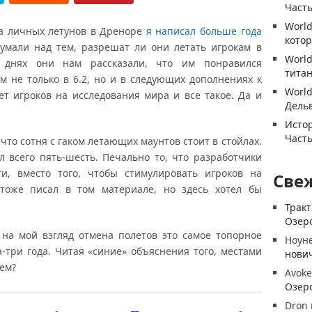
Часть
World
на личных летунов в Дреноре
я написал больше года
котор
думали над тем, разрешат ли они летать игрокам в
World
 днях они нам рассказали, что им понравился
титан
м не только в 6.2, но и в следующих дополнениях к
World
ет игроков на исследования мира и все такое. Да и
Дель
Истор
Часть
 что сотня с гаком летающих маунтов стоит в стойлах.
л всего пять-шесть. Печально то, что разработчики
ти, вместо того, чтобы стимулировать игроков на
Све
тоже писал в том материале, но здесь хотел бы
Трак
Озеро
на мой взгляд отмена полетов это самое топорное
Ноун
-три года. Читая «синие» объяснения того, местами
нови
аем?
Avoke
Озеро
Dron