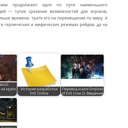
ики продолжают идти по пути наименьшего
дей — тупое срезание возможностей для игроков,
ольше времени, тратя его на перемещение по миру. А
о в героических и мифических режимах рейдов, да на
 WoD:
на круги
История разработки
Перевод книги Empires
EVE Online
of EVE (том 2). Введение