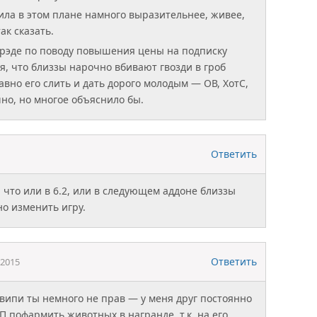
нила в этом плане намного выразительнее, живее,
ак сказать.
рэде по поводу повышения цены на подписку
, что близзы нарочно вбивают гвозди в гроб
авно его слить и дать дорого молодым — ОВ, ХотС,
чно, но многое объяснило бы.
Ответить
 что или в 6.2, или в следующем аддоне близзы
но изменить игру.
Ответить
.2015
ивипи ты немного не прав — у меня друг постоянно
П пофармить животных в награнде, т.к. на его