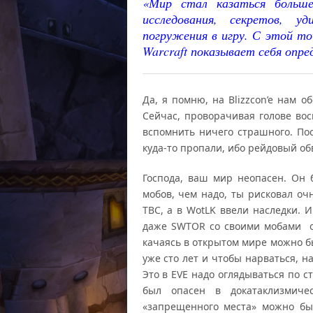
«Мир стал казаться больше
исследования, секретов, у
погружения в игру. С этой то
Warcraft показывает себя опре
Да, я помню, на Blizzcon’e нам 
Сейчас, проворачивая голове во
вспомнить ничего страшного. По
куда-то пропали, ибо рейдовый обв
Господа, ваш мир неопасен. Он 
мобов, чем надо, ты рисковал оч
ТВС, а в WotLK ввели наследки. 
даже SWTOR со своими мобами оп
качаясь в открытом мире можно б
уже сто лет и чтобы нарваться, 
Это в EVE надо оглядываться по с
был опасен в докатаклизмиче
«запрещенного места» можно бы