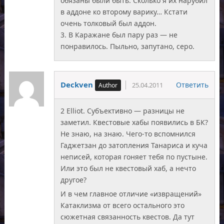
обязаны были быть. Сколько я их нарубил
в аддоне ко второму варику… Кстати
очень толковый был аддон.
3. В Каражане был пару раз — не
понравилось. Пыльно, запутано, серо.
Deckven
Ответить
25.04.2011
2 Elliot. Субъективно — разницы не
заметил. Квестовые хабы появились в БК?
Не знаю, на знаю. Чего-то вспомнился
Гаджетзан до затопления Танариса и куча
неписей, которая гоняет тебя по пустыне.
Или это был не квестовый хаб, а нечто
другое?
И в чем главное отличие «извращений»
Катаклизма от всего остального это
сюжетная связанность квестов. Да тут