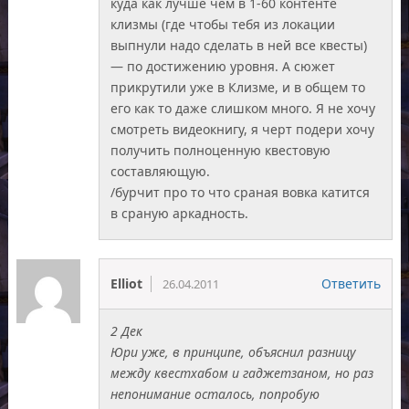
куда как лучше чем в 1-60 контенте
клизмы (где чтобы тебя из локации
выпнули надо сделать в ней все квесты)
— по достижению уровня. А сюжет
прикрутили уже в Клизме, и в общем то
его как то даже слишком много. Я не хочу
смотреть видеокнигу, я черт подери хочу
получить полноценную квестовую
составляющую.
/бурчит про то что сраная вовка катится
в сраную аркадность.
Elliot
Ответить
26.04.2011
2 Дек
Юри уже, в принципе, объяснил разницу
между квестхабом и гаджетзаном, но раз
непонимание осталось, попробую