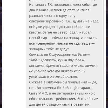
Начиная с БК, появились квестхабы, где
два и более непися дают тебе (типа
разные) квесты в одну зону
синхронизированно. Т.е., думать не надо,
всё уже украдено до нас: собрал все
квесты, бегал на север. Сдал, набрал
новый тир — сбегал на запад. И пока ты
все «северные» квесты не сделаешь —
западных тебе не дадут.
Сюжета на Полуострове как бы нет.
“Хабы” Крепости, кучки друидов и
поселения дренеев связаны плохо, лично я
не упомню чего-то такого что их
увязывало в жесткий сюжет.
Сюжета в клизменном понимании — да,
нет. Во времена БК ВоВ ещё старался
быть ММО, а не интерактивным кино с
обязательным требованием быть лёгким
для детей с задержками в развитии.