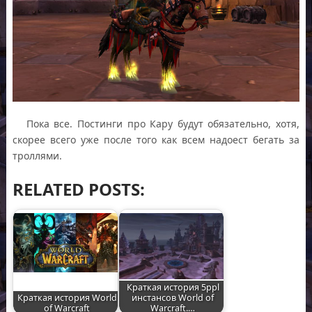
Пока все. Постинги про Кару будут обязательно, хотя,
скорее всего уже после того как всем надоест бегать за
троллями.
RELATED POSTS:
Краткая история 5ppl
Краткая история World
инстансов World of
of Warcraft
Warcraft.…