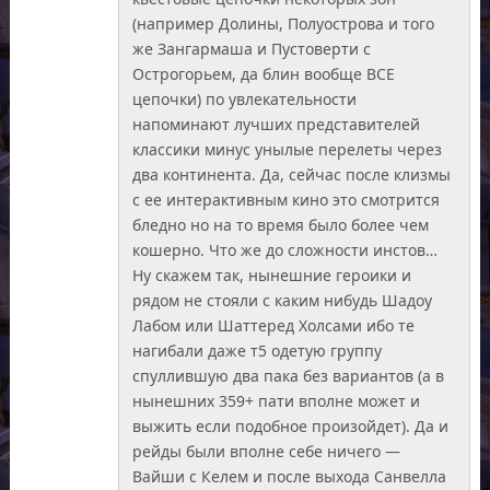
(например Долины, Полуострова и того
же Зангармаша и Пустоверти с
Острогорьем, да блин вообще ВСЕ
цепочки) по увлекательности
напоминают лучших представителей
классики минус унылые перелеты через
два континента. Да, сейчас после клизмы
с ее интерактивным кино это смотрится
бледно но на то время было более чем
кошерно. Что же до сложности инстов…
Ну скажем так, нынешние героики и
рядом не стояли с каким нибудь Шадоу
Лабом или Шаттеред Холсами ибо те
нагибали даже т5 одетую группу
спуллившую два пака без вариантов (а в
нынешних 359+ пати вполне может и
выжить если подобное произойдет). Да и
рейды были вполне себе ничего —
Вайши с Келем и после выхода Санвелла