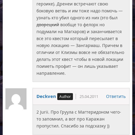
героике). Дренеи встречают свою
боковую ветвь и им тоже надо помочь —
узнать кто убил одного из них (это был
дворецкий
вообще то фелорк но
подумали на Магхаров) и заканчивается
все это квестом который пересылает в
новую локацию — Зангармаш. Причем в
отличии от Клизмы вовсе не обязательно
делать этот квест чтобы в новой локации
поиметь профит — он лишь указывает
направление.
Deckven
Ответить
25.04.2011
2 Jurii. Про Груула с Магтеридоном чего-
то запомнил, а вот про Каражан
пропустил. Спасибо за подсказку ))