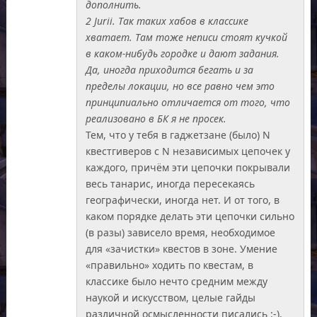
дополнить.
2 Jurii. Так таких хабов в классике
хватает. Там тоже неписи стоят кучкой
в каком-нибудь городке и дают задания.
Да, иногда приходится бегать и за
пределы локации, но все равно чем это
принципиально отличается от того, что
реализовано в БК я не просек.
Тем, что у тебя в гаджетзане (было) N
квестгиверов с N независимых цепочек у
каждого, причём эти цепочки покрывали
весь танарис, иногда пересекаясь
географически, иногда нет. И от того, в
каком порядке делать эти цепочки сильно
(в разы) зависело время, необходимое
для «зачистки» квестов в зоне. Умение
«правильно» ходить по квестам, в
классике было нечто средним между
наукой и искусством, целые гайды
различной осмысленности писались :-).