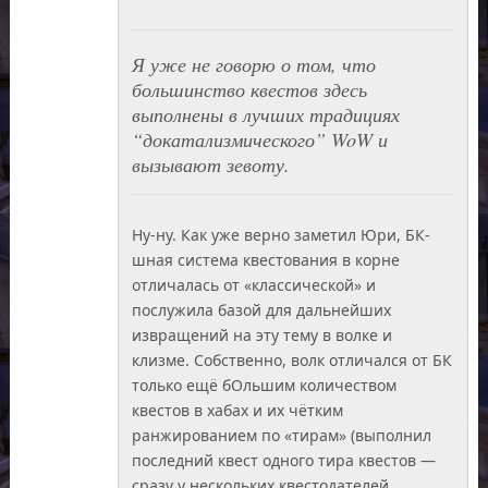
Я уже не говорю о том, что
большинство квестов здесь
выполнены в лучших традициях
“докатализмического” WoW и
вызывают зевоту.
Ну-ну. Как уже верно заметил Юри, БК-
шная система квестования в корне
отличалась от «классической» и
послужила базой для дальнейших
извращений на эту тему в волке и
клизме. Собственно, волк отличался от БК
только ещё бОльшим количеством
квестов в хабах и их чётким
ранжированием по «тирам» (выполнил
последний квест одного тира квестов —
сразу у нескольких квестодателей