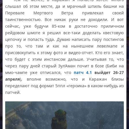
слышал об этом месте, да и мрачный шпиль башни на
Перевале Мертвого Ветра привлекал своей
таинственностью. Все никак руки не доходили. И вот
сейчас, уже будучи 85-ком в достаточно приличном
рейдовом шмоте я решил все-таки доделать квестовую
цепочку и попасть туда. Думаю написать пару постингов
про то, что там и как на нынешнем левелкапе и
присовокупить к этому фото и видео-отчет. Кто его знает,
что будет с этим инстансом дальше. Учитывая то, что
через пару дней старый Зул’Аман почит в бозе (Биби на
ммо-чампе уже отписался, что
патч 4.1
выйдет 26-27
апреля
), вполне возможно, что и Каражан близы
переделают под формат 5ппл «героика» в каком-нибудь из
патчей.