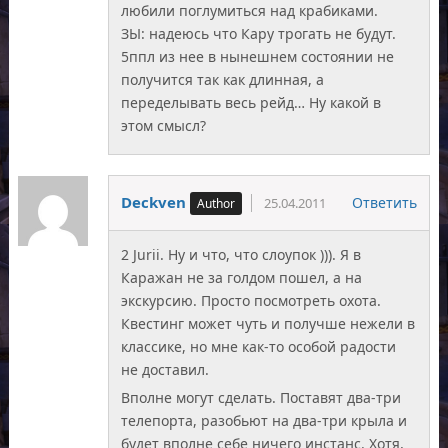
любили поглумиться над крабиками.
ЗЫ: надеюсь что Кару трогать не будут.
5ппл из нее в нынешнем состоянии не
получится так как длинная, а
переделывать весь рейд… Ну какой в
этом смысл?
Deckven
Ответить
25.04.2011
2 Jurii. Ну и что, что слоупок ))). Я в
Каражан не за голдом пошел, а на
экскурсию. Просто посмотреть охота.
Квестинг может чуть и получше нежели в
классике, но мне как-то особой радости
не доставил.
Вполне могут сделать. Поставят два-три
телепорта, разобьют на два-три крыла и
будет вполне себе ничего инстанс. Хотя,