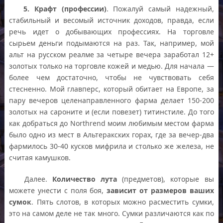
5. Крафт (профессии)
. Пожалуй самый надежный,
стабильный и весомый источник доходов, правда, если
речь идет о добывающих профессиях. На торговле
сырьем деньги подымаются на раз. Так, например, мой
альт на русском реалме за четыре вечера заработал 12+
золотых только на торговле кожей и медью. Для начала —
более чем достаточно, чтобы не чувствовать себя
стесненно. Мой главперс, который обитает на Европе, за
пару вечеров целенаправленного фарма делает 150-200
золотых на сароните и (если повезет) титинстиле. До того
как добраться до Northrend моим любимым местом фарма
было одно из мест в Альтеракских горах, где за вечер-два
фармилось 30-40 кусков мифрила и столько же железа, не
считая камушков.
Далее.
Количество лута
(предметов), которые вы
можете унести с поля боя,
зависит от размеров ваших
сумок
. Пять слотов, в которых можно расместить сумки,
это на самом деле не так много. Сумки различаются как по