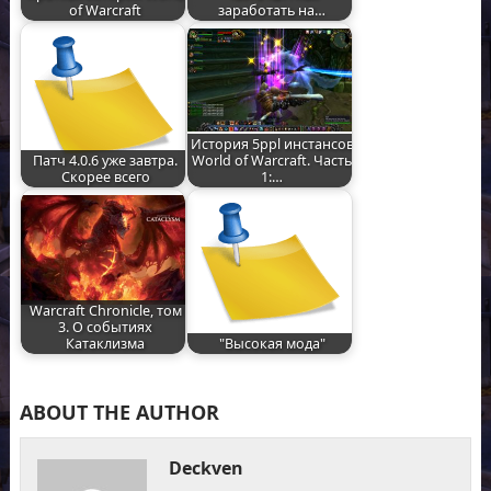
of Warcraft
заработать на…
История 5ppl инстансов
Патч 4.0.6 уже завтра.
World of Warcraft. Часть
Скорее всего
1:…
Warcraft Chronicle, том
3. О событиях
Катаклизма
"Высокая мода"
ABOUT THE AUTHOR
Deckven