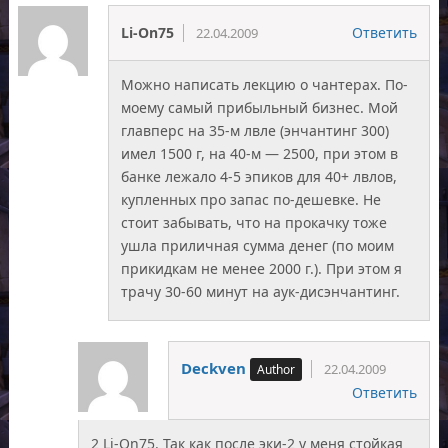
Li-On75
Ответить
22.04.2009
Можно написать лекцию о чантерах. По-
моему самый прибыльный бизнес. Мой
главперс на 35-м лвле (энчантинг 300)
имел 1500 г, на 40-м — 2500, при этом в
банке лежало 4-5 эпиков для 40+ лвлов,
купленных про запас по-дешевке. Не
стоит забывать, что на прокачку тоже
ушла приличная сумма денег (по моим
прикидкам не менее 2000 г.). При этом я
трачу 30-60 минут на аук-дисэнчантинг.
Deckven
22.04.2009
Ответить
2 Li-On75. Так как после эки-2 у меня стойкая