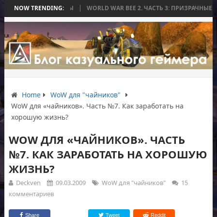
ИЛАСЬ БЕЗ БИТВЫ
NOW TRENDING:
WORLD WAR BEE 2. ЧАСТЬ 3: ПРИЗРАЧНЫЕ ТИТАНЫ
Home
WoW для "чайников"
WoW для «чайников». Часть №7. Как заработать на
хорошую жизнь?
WOW ДЛЯ «ЧАЙНИКОВ». ЧАСТЬ
№7. КАК ЗАРАБОТАТЬ НА ХОРОШУЮ
ЖИЗНЬ?
Deckven
09.03.2009
WoW для "чайников"
15
комментариев
Share
Tweet
Reddit