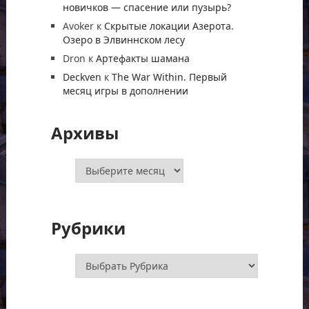
новичков — спасение или пузырь?
Avoker
к
Скрытые локации Азерота.
Озеро в Элвиннском лесу
Dron
к
Артефакты шамана
Deckven
к
The War Within. Первый
месяц игры в дополнении
Архивы
Архивы
Рубрики
Рубрики