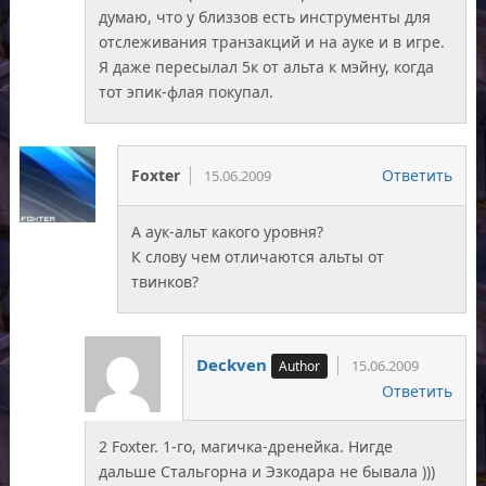
думаю, что у близзов есть инструменты для
отслеживания транзакций и на ауке и в игре.
Я даже пересылал 5к от альта к мэйну, когда
тот эпик-флая покупал.
Foxter
Ответить
15.06.2009
А аук-альт какого уровня?
К слову чем отличаются альты от
твинков?
Deckven
15.06.2009
Ответить
2 Foxter. 1-го, магичка-дренейка. Нигде
дальше Стальгорна и Эзкодара не бывала )))