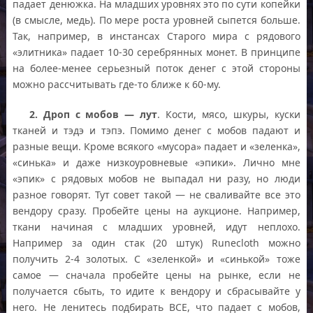
падает денюжка. На младших уровнях это по сути копейки
(в смысле, медь). По мере роста уровней сыпется больше.
Так, например, в инстансах Старого мира с рядового
«элитника» падает 10-30 серебрянных монет. В принципе
на более-менее серьезный поток денег с этой стороны
можно рассчитывать где-то ближе к 60-му.
2. Дроп с мобов — лут
. Кости, мясо, шкуры, куски
тканей и тэдэ и тэпэ. Помимо денег с мобов падают и
разные вещи. Кроме всякого «мусора» падает и «зеленка»,
«синька» и даже низкоуровневые «эпики». Лично мне
«эпик» с рядовых мобов не выпадал ни разу, но люди
разное говорят. Тут совет такой — не сваливайте все это
вендору сразу. Пробейте цены на аукционе. Например,
ткани начиная с младших уровней, идут неплохо.
Например за один стак (20 штук) Runecloth можно
получить 2-4 золотых. С «зеленкой» и «синькой» тоже
самое — сначала пробейте цены на рынке, если не
получается сбыть, то идите к вендору и сбрасывайте у
него. Не ленитесь подбирать ВСЕ, что падает с мобов,