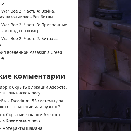
 5
 War Bee 2. Часть 4: Война,
ая закончилась без битвы
 War Bee 2. Часть 3: Призрачные
ы и осада на измор
 War Bee 2. Часть 2: Битва за
в
ия вселенной Assassin’s Creed.
 4
жие комментарии
тирр
к
Скрытые локации Азерота.
 в Элвиннском лесу
ейм
к
Exordium: 53 системы для
чков — спасение или пузырь?
r
к
Скрытые локации Азерота.
 в Элвиннском лесу
к
Артефакты шамана