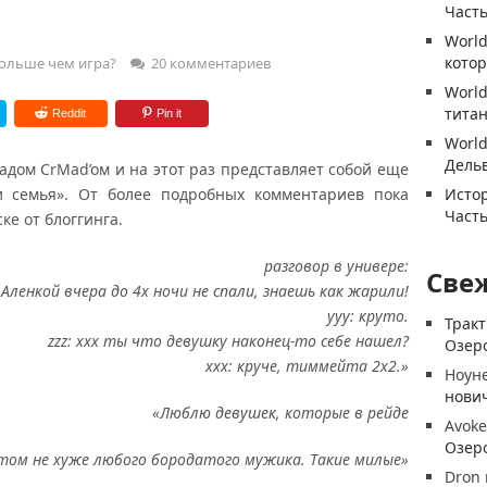
Часть
World
котор
ольше чем игра?
20 комментариев
World
титан
Reddit
Pin it
World
Дель
ом CrMad’oм и на этот раз представляет собой еще
 семья». От более подробных комментариев пока
Истор
Часть
ке от блоггинга.
разговор в универе:
Све
с Аленкой вчера до 4х ночи не спали, знаешь как жарили!
yyy: круто.
Трак
zzz: ххх ты что девушку наконец-то себе нашел?
Озеро
ххх: круче, тиммейта 2х2.»
Ноун
нови
«Люблю девушек, которые в рейде
Avoke
Озеро
том не хуже
любого бородатого мужика. Такие милые»
Dron