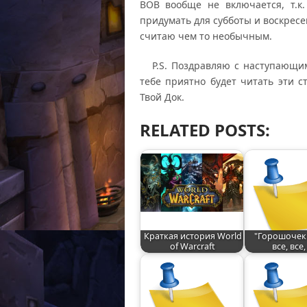
ВОВ вообще не включается, т.к
придумать для субботы и воскресе
считаю чем то необычным.
P.S. Поздравляю с наступающим
тебе приятно будет читать эти 
Твой Док.
RELATED POSTS:
Краткая история World
"Горошочек 
of Warcraft
все, все,