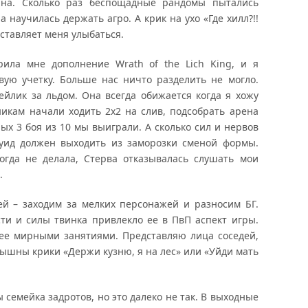
йна. Сколько раз беспощадные рандомы пытались
 научилась держать агро. А крик на ухо «Где хилл?!!
аставляет меня улыбаться.
а мне дополнение Wrath of the Lich King, и я
вую учетку. Больше нас ничто разделить не могло.
дейлик за льдом. Она всегда обижается когда я хожу
никам начали ходить 2х2 на слив, подсобрать арена
лых 3 боя из 10 мы выиграли. А сколько сил и нервов
руид должен выходить из заморозки сменой формы.
огда не делала, Стерва отказывалась слушать мои
.
й – заходим за мелких персонажей и разносим БГ.
и и силы твинка привлекло ее в ПвП аспект игры.
ее мирными занятиями. Представляю лица соседей,
лышны крики «Держи кузню, я на лес» или «Уйди мать
семейка задротов, но это далеко не так. В выходные