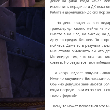
денег на флая, когда качал ме
исключить нерадивого ДК пока она
Работай деревяшка!» до сих пор з
На день рождения она подарил
трансфернул своего мейна на но
Вместе в на Оло, на виклик, на 
Арку по средам без нее. По втор
пойнтов. Даже есть результат: це
мне стоило объяснить ей что д
Мотивируя тем, что она так ник
советы. Но разум все таки победил
А когда надоест получать люле
Именно ощущение безнаказанност
Обычно девушки занимаются бол
когда посреди ночи из-за стены с
твою с фермы!»
Кому то может показаться что мы 