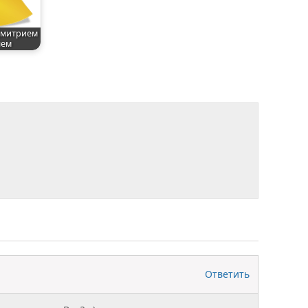
Дмитрием
лем
Ответить