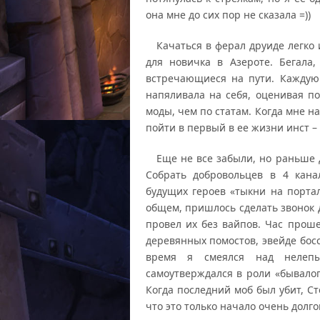
она мне до сих пор не сказала =))
Качаться в ферал друиде легко и
для новичка в Азероте. Бегала,
встречающиеся на пути. Каждую
напяливала на себя, оценивая п
моды, чем по статам. Когда мне на
пойти в первый в ее жизни инст –
Еще не все забыли, но раньше д
Собрать добровольцев в 4 кана
будущих героев «тыкни на портал
общем, пришлось сделать звонок д
провел их без вайпов. Час проше
деревянных помостов, эвейде босс
время я смеялся над нелепы
самоутверждался в роли «бывалог
Когда последний моб был убит, Ст
что это только начало очень долго