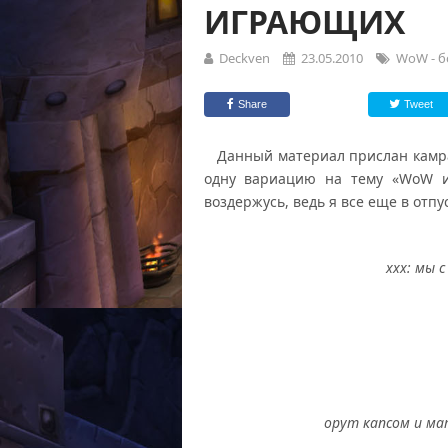
ИГРАЮЩИХ
Deckven
23.05.2010
WoW - б
Share
Tweet
Данный материал прислан камрад
одну вариацию на тему «WoW и
воздержусь, ведь я все еще в отпус
xxx: мы 
орут капсом и ма