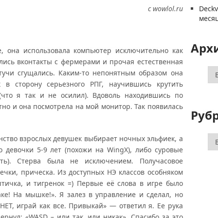
с wowlol.ru
Deck
меся
Арх
 она использовала компьютер исключительно как
лись вконтакты с фермерами и прочая естественная
Ар
тучи сгущались. Каким-то непонятным образом она
 в сторону серьезного РПГ, научившись крутить
(что я так и не осилил). Вдоволь находившись по
тно и она посмотрела на мой монитор. Так появилась
Руб
Ру
ство взрослых девушек выбирает ночных эльфиек, а
 девочки 5-9 лет (похожи на WingX), либо суровые
ть). Стерва была не исключением. Получасовое
чки, прическа. Из доступных НЭ классов особняком
птичка, и тигренок =) Первые её слова в игре было
ке! На мышке!». Я залез в управление и сделал, но
«НЕТ, играй как все. Привыкай» — ответил я. Ее рука
дернул: «WASD – или так, или никак». Спасибо за это