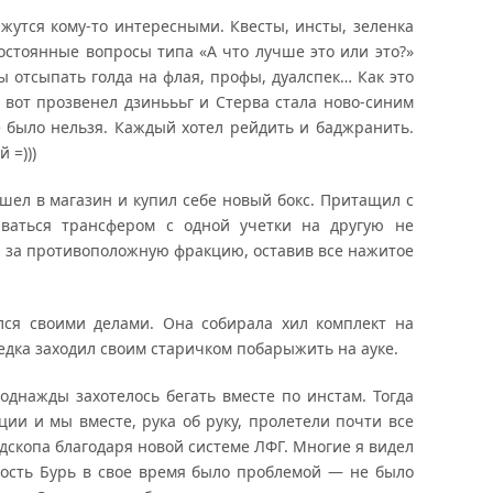
утся кому-то интересными. Квесты, инсты, зеленка
постоянные вопросы типа «А что лучше это или это?»
 отсыпать голда на флая, профы, дуалспек… Как это
 вот прозвенел дзиньььг и Стерва стала ново-синим
е было нельзя. Каждый хотел рейдить и баджранить.
 =)))
ел в магазин и купил себе новый бокс. Притащил с
ваться трансфером с одной учетки на другую не
ля за противоположную фракцию, оставив все нажитое
я своими делами. Она собирала хил комплект на
редка заходил своим старичком побарыжить на ауке.
однажды захотелось бегать вместе по инстам. Тогда
ции и мы вместе, рука об руку, пролетели почти все
дскопа благодаря новой системе ЛФГ. Многие я видел
епость Бурь в свое время было проблемой — не было