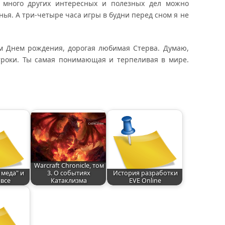
. много других интересных и полезных дел можно
нья. А три-четыре часа игры в будни перед сном я не
 Днем рождения, дорогая любимая Стерва. Думаю,
строки. Ты самая понимающая и терпеливая в мире.
Warcraft Chronicle, том
меда" и
3. О событиях
История разработки
 все
Катаклизма
EVE Online