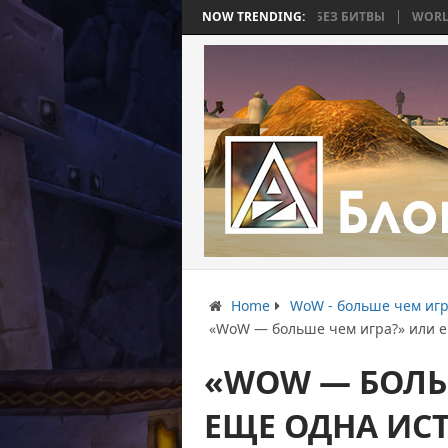
ТЬ 4: ВОЙНА, КОТОРАЯ ЗАКОНЧИЛАСЬ БЕЗ БИТВЫ
NOW TRENDING:
WORLD WAR BEE 2.
Home
WoW - больше чем игр
«WoW — больше чем игра?» или 
«WOW — БОЛЬ
ЕЩЕ ОДНА ИС