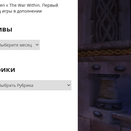
ven
к
The War Within. Первый
ц игры в дополнении
ивы
хивы
рики
брики