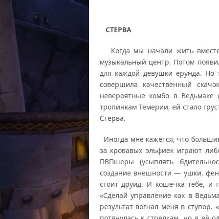
СТЕРВА
Когда мы начали жить вместе,
музыкальный центр. Потом появи
для каждой девушки ерунда. Но 
совершила качественный скачок
невероятные комбо в Ведьмаке 
тропинкам Темерии, ей стало грус
Стерва.
Иногда мне кажется, что большин
за кровавых эльфиек играют либо
ПВПшеры (усыплять бдительнос
создание внешности — ушки, фене
стоит друид. И кошечка тебе, и 
«Сделай управление как в Ведьма
результат вогнал меня в ступор. 
потянулась к стрелкам, но я её о