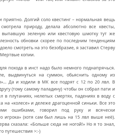
 приятно. Долгий соло квестинг – нормальная вещь
 смотрела природу, делала абсолютно все квесты,
 выпавшую зеленую или квестовую шмотку тут же
олезность обновки скорее по последним тенденциям
доело смотреть на это безобразие, я заставил Стерву
 Мертвые копии.
ля похода в инст надо было немного поднапрячься.
ле, выдвинуться на суммон, обьяснить одному из
»… Да и ходили в МК все подрят с 12 по 20 лвл. В
ругу (тому самому паладину) чтобы он собрал пати и
л в плутаниях, нелепых смертях, падениях в воду с
а на «колесе» и дележе драгоценной синьки. Все это
ми ошибками, говорил под руку и всячески
о игрока» (хотя сам был лишь на 15 лвл выше неё).
ерва сказала: «Больше сюда не ногой!» Но я то знал,
го путешествия >:-)