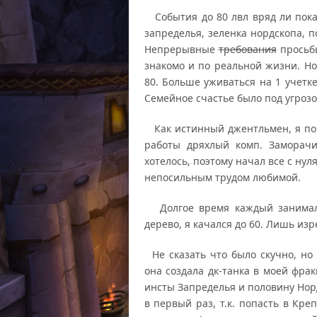
События до 80 лвл вряд ли покаж
запределья, зеленка нордскопа, 
Непрерывные
требования
просьбы
знакомо и по реальной жизни. Но
80. Больше уживаться на 1 учетк
Семейное счастье было под угрозой
Как истинный джентльмен, я пош
работы дряхлый комп. Заморачи
хотелось, поэтому начал все с ну
непосильным трудом любимой.
Долгое время каждый занималс
дерево, я качался до 60. Лишь из
Не сказать что было скучно, но 
она создала дк-танка в моей фрак
инсты Запределья и половину Нор
в первый раз, т.к. попасть в Кр