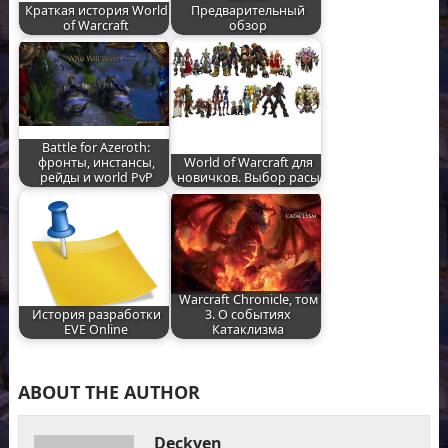
Краткая история World
Предварительный
of Warcraft
обзор
Battle for Azeroth:
фронты, инстансы,
World of Warcraft для
рейды и world PvP
новичков. Выбор расы
Warcraft Chronicle, том
История разработки
3. О событиях
EVE Online
Катаклизма
ABOUT THE AUTHOR
Deckven