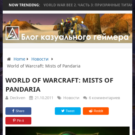
СЬ БЕЗ БИТВЫ
NOW TRENDING:
WORLD WAR BEE 2. ЧАСТЬ 3: ПРИЗРАЧНЫЕ ТИТАНЫ И
Home
Новости
World of Warcraft: Mists of Pandaria
WORLD OF WARCRAFT: MISTS OF
PANDARIA
Deckven
21.10.2011
Новости
6 комментариев
Share
Tweet
Reddit
Pin it