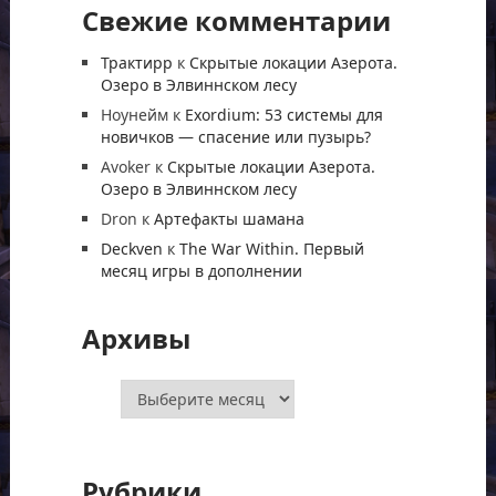
Свежие комментарии
Трактирр
к
Скрытые локации Азерота.
Озеро в Элвиннском лесу
Ноунейм
к
Exordium: 53 системы для
новичков — спасение или пузырь?
Avoker
к
Скрытые локации Азерота.
Озеро в Элвиннском лесу
Dron
к
Артефакты шамана
Deckven
к
The War Within. Первый
месяц игры в дополнении
Архивы
Архивы
Рубрики