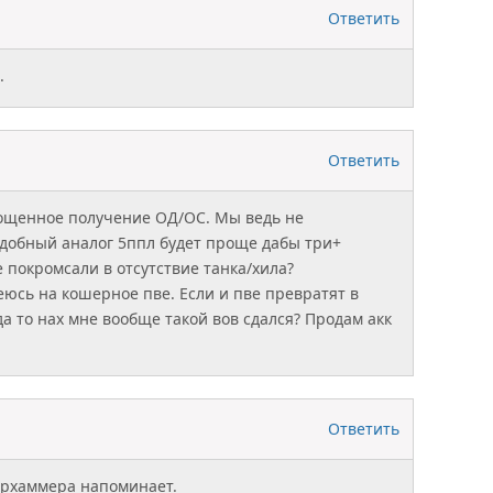
Ответить
.
Ответить
рощенное получение ОД/ОС. Мы ведь не
добный аналог 5ппл будет проще дабы три+
 покромсали в отсутствие танка/хила?
еюсь на кошерное пве. Если и пве превратят в
а то нах мне вообще такой вов сдался? Продам акк
Ответить
архаммера напоминает.