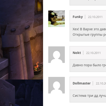
Funky
22.10.2011
Хех! В Вархе это д
Открытые группы ре
Nokt
22.10.2011
Давно пора было гр
Dollmaster
22.10.2
Система три дд луч