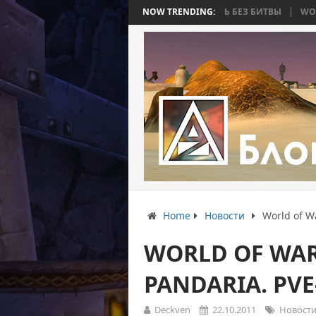
СТЬ 4: ВОЙНА, КОТОРАЯ ЗАКОНЧИЛАСЬ БЕЗ БИТВЫ
NOW TRENDING:
WORLD WAR BEE 
Home
Новости
World of W
WORLD OF WAR
PANDARIA. PV
Deckven
22.10.2011
Новост