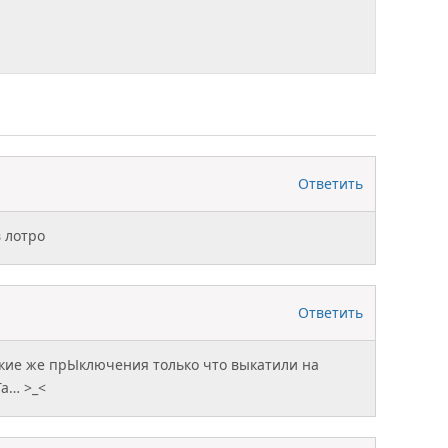
Ответить
 лотро
Ответить
кие же прЫключения только что выкатили на
а… >_<