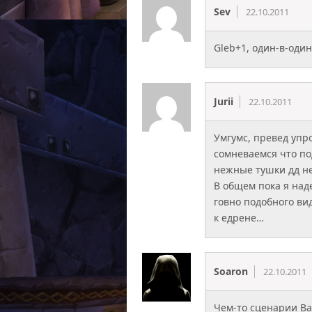
Sev
22.10.2011
Gleb+1, один-в-один
Jurii
22.10.2011
Умгумс, превед уп
сомневаемся что по
нежные тушки дд не
В общем пока я над
говно подобного вид
к едрене…
Soaron
22.10.2011
Чем-то сценарии В