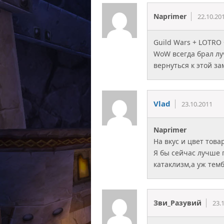
Naprimer
22.10.20
Guild Wars + LOTR
WoW всегда брал лу
вернуться к этой з
Vlad
23.10.2011
Naprimer
На вкус и цвет това
Я бы сейчас лучше 
катаклизм,а уж тем
Зви_Разувий
23.