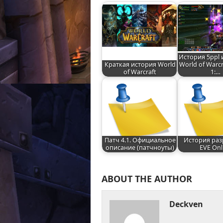
История 5ppl 
Краткая история World
World of Warcr
of Warcraft
1:…
Патч 4.1. Официальное
История раз
описание (патчноуты)
EVE Onl
ABOUT THE AUTHOR
Deckven